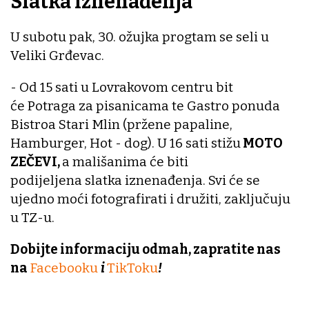
Slatka iznenađenja
U subotu pak, 30. ožujka progtam se seli u
Veliki Grđevac.
- Od 15 sati u Lovrakovom centru bit
će Potraga za pisanicama te Gastro ponuda
Bistroa Stari Mlin (pržene papaline,
Hamburger, Hot - dog). U 16 sati stižu
MOTO
ZEČEVI,
a mališanima će biti
podijeljena slatka iznenađenja. Svi će se
ujedno moći fotografirati i družiti, zaključuju
u TZ-u.
Dobijte informaciju odmah, zapratite nas
na
Facebooku
i
TikToku
!