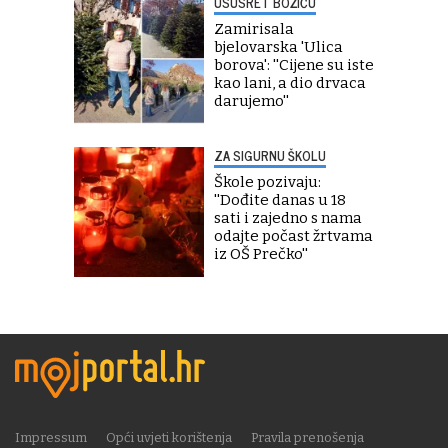
USUSRET BOŽIĆU
Zamirisala
bjelovarska 'Ulica
borova': ''Cijene su iste
kao lani, a dio drvaca
darujemo''
ZA SIGURNU ŠKOLU
Škole pozivaju:
''Dođite danas u 18
sati i zajedno s nama
odajte počast žrtvama
iz OŠ Prečko''
Impressum
Opći uvjeti korištenja
Pravila prenošenja