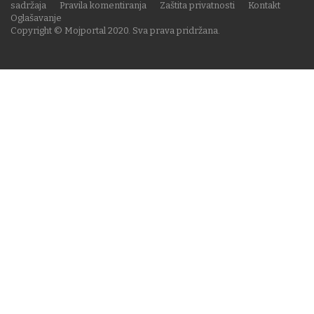
sadržaja
Pravila komentiranja
Zaštita privatnosti
Kontakt
Oglašavanje
Copyright © Mojportal 2020. Sva prava pridržana.