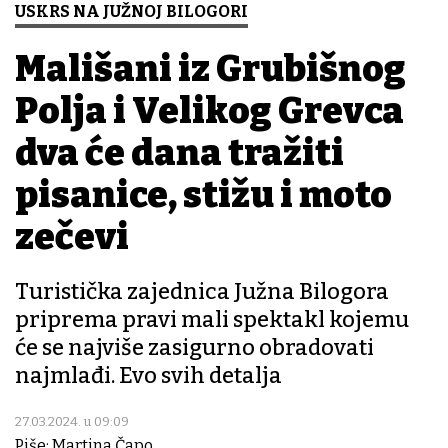
USKRS NA JUŽNOJ BILOGORI
Mališani iz Grubišnog
Polja i Velikog Grđevca
dva će dana tražiti
pisanice, stižu i moto
zečevi
Turistička zajednica Južna Bilogora
priprema pravi mali spektakl kojemu
će se najviše zasigurno obradovati
najmlađi. Evo svih detalja
27.03.2024. u 09:09
Piše: Martina Čapo