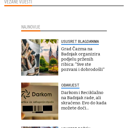
VEZANE VIJESTI
NAJNOVIJE
USUSRET BLAGDANIMA
Grad Čazma na
Badnjak organizira
podjelu prženih
ribica: ''Sve ste
pozvani i dobrodošli''
OBAVIJEST
Darkom i Reciklažno
na Badnjak rade, ali
skraćeno. Evo do kada
možete doći...