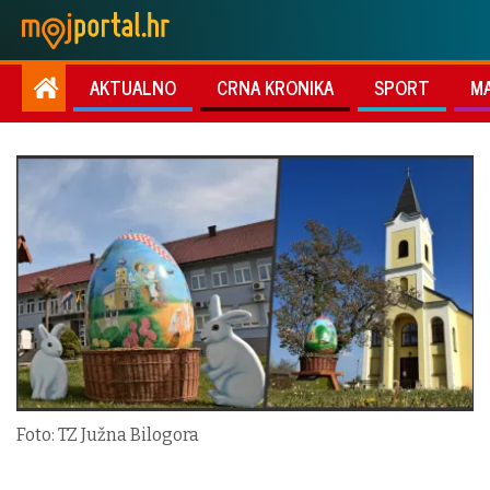
AKTUALNO
CRNA KRONIKA
SPORT
M
Foto: TZ Južna Bilogora