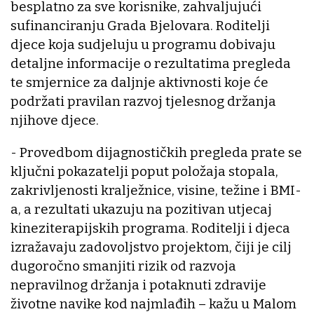
besplatno za sve korisnike, zahvaljujući
sufinanciranju Grada Bjelovara. Roditelji
djece koja sudjeluju u programu dobivaju
detaljne informacije o rezultatima pregleda
te smjernice za daljnje aktivnosti koje će
podržati pravilan razvoj tjelesnog držanja
njihove djece.
- Provedbom dijagnostičkih pregleda prate se
ključni pokazatelji poput položaja stopala,
zakrivljenosti kralježnice, visine, težine i BMI-
a, a rezultati ukazuju na pozitivan utjecaj
kineziterapijskih programa. Roditelji i djeca
izražavaju zadovoljstvo projektom, čiji je cilj
dugoročno smanjiti rizik od razvoja
nepravilnog držanja i potaknuti zdravije
životne navike kod najmlađih – kažu u Malom