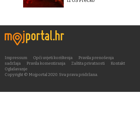
iz OŠ Prečko''
Impressum
Opći uvjeti korištenja
Pravila prenošenja
sadržaja
Pravila komentiranja
Zaštita privatnosti
Kontakt
Oglašavanje
Copyright © Mojportal 2020. Sva prava pridržana.