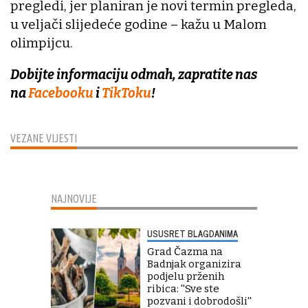
pregledi, jer planiran je novi termin pregleda,
u veljači slijedeće godine – kažu u Malom
olimpijcu.
Dobijte informaciju odmah, zapratite nas
na
Facebooku
i
TikToku
!
VEZANE VIJESTI
NAJNOVIJE
USUSRET BLAGDANIMA
Grad Čazma na
Badnjak organizira
podjelu prženih
ribica: ''Sve ste
pozvani i dobrodošli''