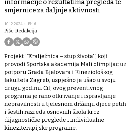
informacije o rezultatima pregleda te
smjernice za daljnje aktivnosti
10.12.2024. u 15:16
Piše: Redakcija
Projekt ''Kralježnica – stup života'', koji
provodi Sportska akademija Mali olimpijac uz
potporu Grada Bjelovara i Kineziološkog
fakulteta Zagreb, uspješno je ušao u svoju
drugu godinu. Cilj ovog preventivnog
programa je rano otkrivanje i ispravljanje
nepravilnosti u tjelesnom držanju djece petih
i šestih razreda osnovnih škola kroz
dijagnostičke preglede i individualne
kineziterapijske programe.