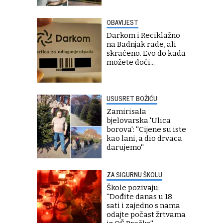
OBAVIJEST
Darkom i Reciklažno
na Badnjak rade, ali
skraćeno. Evo do kada
možete doći...
USUSRET BOŽIĆU
Zamirisala
bjelovarska 'Ulica
borova': ''Cijene su iste
kao lani, a dio drvaca
darujemo''
ZA SIGURNU ŠKOLU
Škole pozivaju:
''Dođite danas u 18
sati i zajedno s nama
odajte počast žrtvama