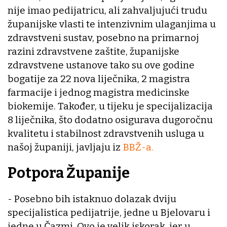
nije imao pedijatricu, ali zahvaljujući trudu
županijske vlasti te intenzivnim ulaganjima u
zdravstveni sustav, posebno na primarnoj
razini zdravstvene zaštite, županijske
zdravstvene ustanove tako su ove godine
bogatije za 22 nova liječnika, 2 magistra
farmacije i jednog magistra medicinske
biokemije. Također, u tijeku je specijalizacija
8 liječnika, što dodatno osigurava dugoročnu
kvalitetu i stabilnost zdravstvenih usluga u
našoj županiji, javljaju iz
BBŽ-a.
Potpora Županije
- Posebno bih istaknuo dolazak dviju
specijalistica pedijatrije, jedne u Bjelovaru i
jedne u Čazmi. Ovo je velik iskorak, jer u