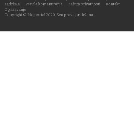
sadržaja
Pravila komentiranja
Zaštita privatnosti
Kontakt
Oglašavanje
Copyright © Mojportal 2020. Sva prava pridržana.