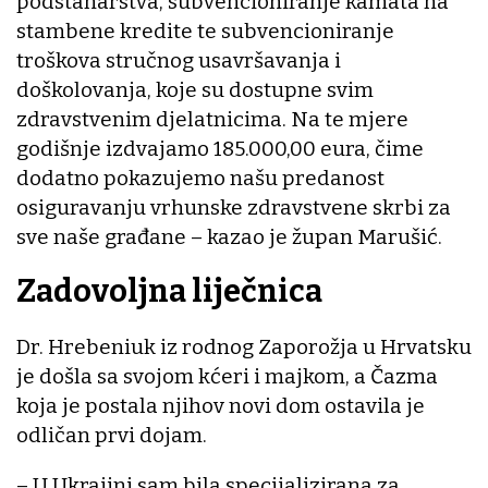
podstanarstva, subvencioniranje kamata na
stambene kredite te subvencioniranje
troškova stručnog usavršavanja i
doškolovanja, koje su dostupne svim
zdravstvenim djelatnicima. Na te mjere
godišnje izdvajamo 185.000,00 eura, čime
dodatno pokazujemo našu predanost
osiguravanju vrhunske zdravstvene skrbi za
sve naše građane – kazao je župan Marušić.
Zadovoljna liječnica
Dr. Hrebeniuk iz rodnog Zaporožja u Hrvatsku
je došla sa svojom kćeri i majkom, a Čazma
koja je postala njihov novi dom ostavila je
odličan prvi dojam.
– U Ukrajini sam bila specijalizirana za