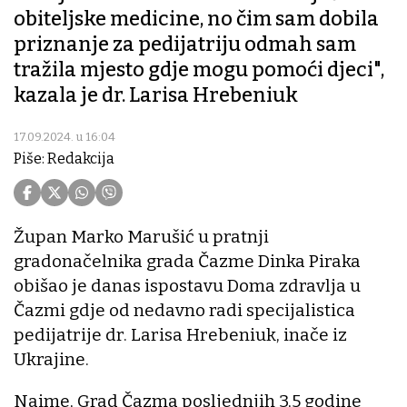
obiteljske medicine, no čim sam dobila
priznanje za pedijatriju odmah sam
tražila mjesto gdje mogu pomoći djeci",
kazala je dr. Larisa Hrebeniuk
17.09.2024. u 16:04
Piše: Redakcija
Župan Marko Marušić u pratnji
gradonačelnika grada Čazme Dinka Piraka
obišao je danas ispostavu Doma zdravlja u
Čazmi gdje od nedavno radi specijalistica
pedijatrije dr. Larisa Hrebeniuk, inače iz
Ukrajine.
Naime, Grad Čazma posljednjih 3,5 godine