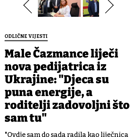
ODLIČNE VIJESTI
Male Čazmance liječi
nova pedijatrica iz
Ukrajine: "Djeca su
puna energije, a
roditelji zadovoljni što
sam tu"
"Ovdje sam do sada radila kao liječnica