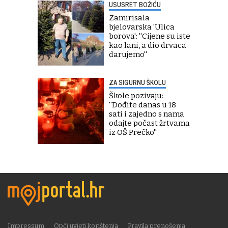
USUSRET BOŽIĆU
Zamirisala
bjelovarska 'Ulica
borova': ''Cijene su iste
kao lani, a dio drvaca
darujemo''
ZA SIGURNU ŠKOLU
Škole pozivaju:
''Dođite danas u 18
sati i zajedno s nama
odajte počast žrtvama
iz OŠ Prečko''
Impressum
Opći uvjeti korištenja
Pravila prenošenja