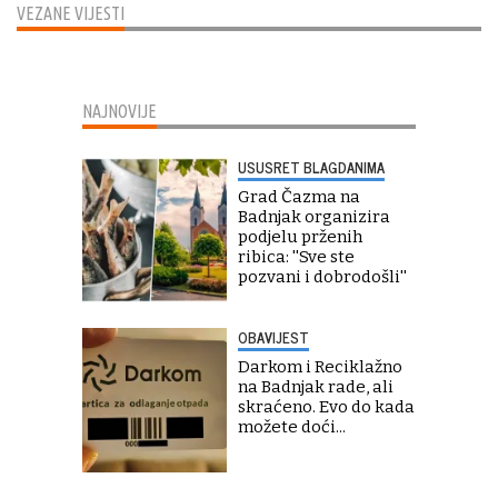
VEZANE VIJESTI
NAJNOVIJE
USUSRET BLAGDANIMA
Grad Čazma na
Badnjak organizira
podjelu prženih
ribica: ''Sve ste
pozvani i dobrodošli''
OBAVIJEST
Darkom i Reciklažno
na Badnjak rade, ali
skraćeno. Evo do kada
možete doći...