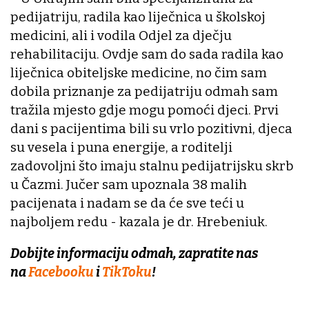
pedijatriju, radila kao liječnica u školskoj
medicini, ali i vodila Odjel za dječju
rehabilitaciju. Ovdje sam do sada radila kao
liječnica obiteljske medicine, no čim sam
dobila priznanje za pedijatriju odmah sam
tražila mjesto gdje mogu pomoći djeci. Prvi
dani s pacijentima bili su vrlo pozitivni, djeca
su vesela i puna energije, a roditelji
zadovoljni što imaju stalnu pedijatrijsku skrb
u Čazmi. Jučer sam upoznala 38 malih
pacijenata i nadam se da će sve teći u
najboljem redu - kazala je dr. Hrebeniuk.
Dobijte informaciju odmah, zapratite nas
na
Facebooku
i
TikToku
!