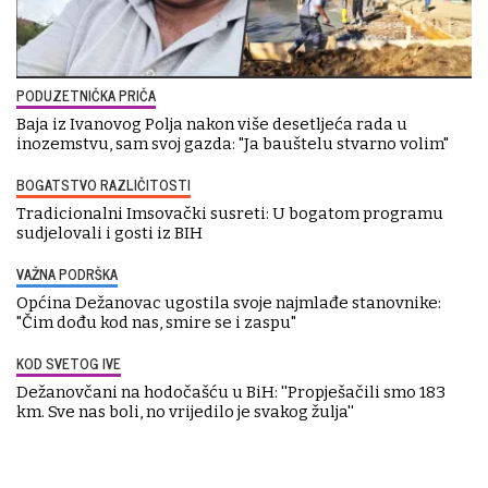
PODUZETNIČKA PRIČA
Baja iz Ivanovog Polja nakon više desetljeća rada u
inozemstvu, sam svoj gazda: "Ja bauštelu stvarno volim"
BOGATSTVO RAZLIČITOSTI
Tradicionalni Imsovački susreti: U bogatom programu
sudjelovali i gosti iz BIH
VAŽNA PODRŠKA
Općina Dežanovac ugostila svoje najmlađe stanovnike:
"Čim dođu kod nas, smire se i zaspu"
KOD SVETOG IVE
Dežanovčani na hodočašću u BiH: ''Propješačili smo 183
km. Sve nas boli, no vrijedilo je svakog žulja''