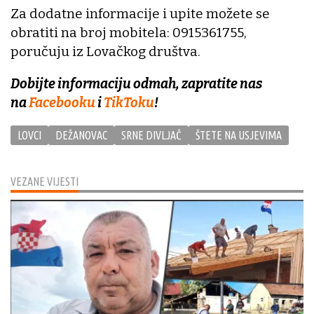
Za dodatne informacije i upite možete se
obratiti na broj mobitela: 0915361755,
poručuju iz Lovačkog društva.
Dobijte informaciju odmah, zapratite nas
na
Facebooku
i
TikToku
!
LOVCI
DEŽANOVAC
SRNE DIVLJAČ
ŠTETE NA USJEVIMA
VEZANE VIJESTI