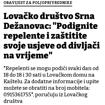
OBAVIJEST ZA POLJOPRIVREDNIKE
Lovačko društvo Srna
Dežanovac: "Podignite
repelente i zaštitite
svoje usjeve od divljači
na vrijeme"
"Repelenti se mogu podići svaki dan od
18 do 18 i 30 sati u Lovačkom domu na
Kaštelu. Za dodatne informacije i upite
možete se obratiti na broj mobitela:
0915361755", poručuju iz Lovačkog
društva