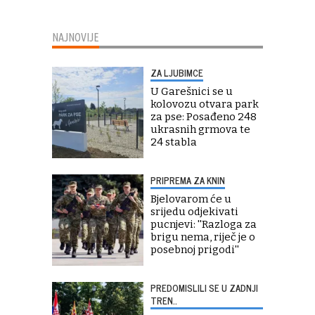
NAJNOVIJE
ZA LJUBIMCE
U Garešnici se u
kolovozu otvara park
za pse: Posađeno 248
ukrasnih grmova te
24 stabla
PRIPREMA ZA KNIN
Bjelovarom će u
srijedu odjekivati
pucnjevi: ''Razloga za
brigu nema, riječ je o
posebnoj prigodi''
PREDOMISLILI SE U ZADNJI
TREN..