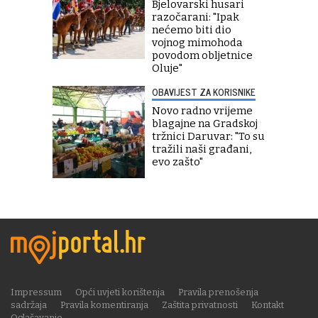
Bjelovarski husari
razočarani: "Ipak
nećemo biti dio
vojnog mimohoda
povodom obljetnice
Oluje"
OBAVIJEST ZA KORISNIKE
Novo radno vrijeme
blagajne na Gradskoj
tržnici Daruvar: "To su
tražili naši građani,
evo zašto"
Impressum
Opći uvjeti korištenja
Pravila prenošenja
sadržaja
Pravila komentiranja
Zaštita privatnosti
Kontakt
Oglašavanje