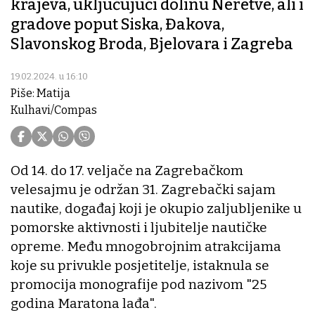
krajeva, uključujući dolinu Neretve, ali i
gradove poput Siska, Đakova,
Slavonskog Broda, Bjelovara i Zagreba
19.02.2024. u 16:10
Piše: Matija
Kulhavi/Compas
Od 14. do 17. veljače na Zagrebačkom
velesajmu je održan 31. Zagrebački sajam
nautike, događaj koji je okupio zaljubljenike u
pomorske aktivnosti i ljubitelje nautičke
opreme. Među mnogobrojnim atrakcijama
koje su privukle posjetitelje, istaknula se
promocija monografije pod nazivom "25
godina Maratona lađa".