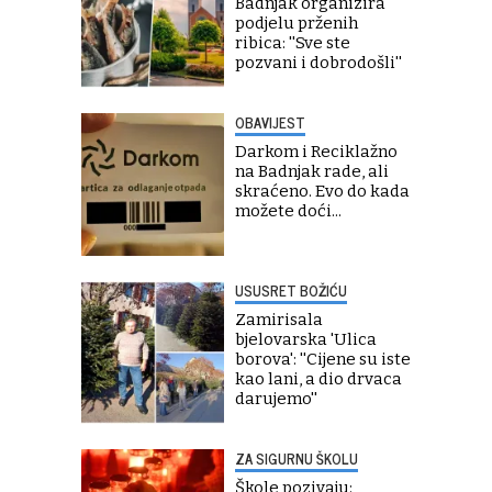
Badnjak organizira
podjelu prženih
ribica: ''Sve ste
pozvani i dobrodošli''
OBAVIJEST
Darkom i Reciklažno
na Badnjak rade, ali
skraćeno. Evo do kada
možete doći...
USUSRET BOŽIĆU
Zamirisala
bjelovarska 'Ulica
borova': ''Cijene su iste
kao lani, a dio drvaca
darujemo''
ZA SIGURNU ŠKOLU
Škole pozivaju: