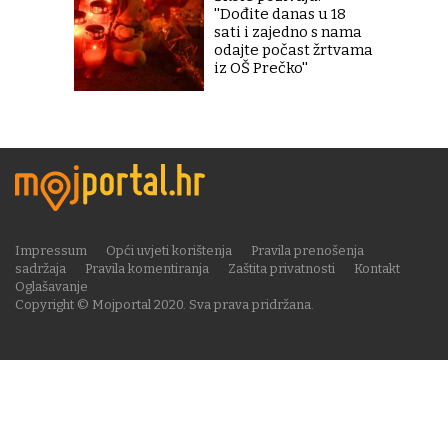
''Dođite danas u 18
sati i zajedno s nama
odajte počast žrtvama
iz OŠ Prečko''
Impressum
Opći uvjeti korištenja
Pravila prenošenja
sadržaja
Pravila komentiranja
Zaštita privatnosti
Kontakt
Oglašavanje
Copyright © Mojportal 2020. Sva prava pridržana.