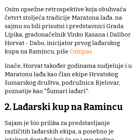
Osim opsežne retrospektive koja obuhvaća
četvrt stoljeća tradicije Maratona lađa, na
sajmu su bili prisutni i predstavnici Grada
Lipika, gradonačelnik Vinko Kasana i Dalibor
Horvat - Dabo, inicijator prvog lađarskog
kupa na Ramincu, piše
Compas.
Inače, Horvat također godinama sudjeluje i u
Maratonu lađa kao član ekipe Hrvatskog
šumarskog društva, podružnica Bjelovar,
poznatije kao "Šumari lađari".
2. Lađarski kup na Ramincu
Sajam je bio prilika za predstavljanje
različitih lađarskih ekipa, a posebno je
istaknut događaj koji će se i ove godine