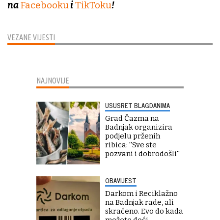
na
Facebooku
i
TikToku
!
VEZANE VIJESTI
NAJNOVIJE
USUSRET BLAGDANIMA
Grad Čazma na
Badnjak organizira
podjelu prženih
ribica: ''Sve ste
pozvani i dobrodošli''
OBAVIJEST
Darkom i Reciklažno
na Badnjak rade, ali
skraćeno. Evo do kada
možete doći...