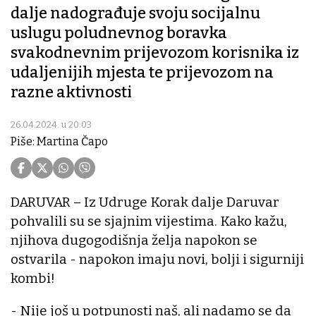
dalje nadograđuje svoju socijalnu
uslugu poludnevnog boravka
svakodnevnim prijevozom korisnika iz
udaljenijih mjesta te prijevozom na
razne aktivnosti
26.04.2024. u 20:03
Piše: Martina Čapo
DARUVAR – Iz Udruge Korak dalje Daruvar
pohvalili su se sjajnim vijestima. Kako kažu,
njihova dugogodišnja želja napokon se
ostvarila - napokon imaju novi, bolji i sigurniji
kombi!
- Nije još u potpunosti naš, ali nadamo se da