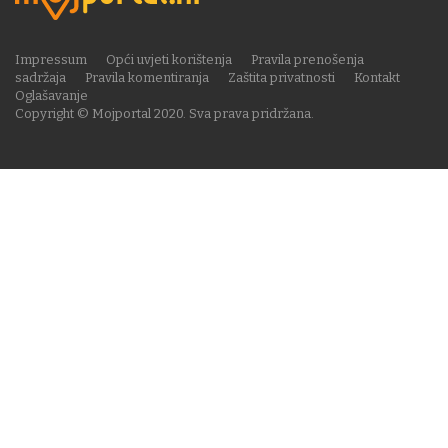
Impressum
Opći uvjeti korištenja
Pravila prenošenja
sadržaja
Pravila komentiranja
Zaštita privatnosti
Kontakt
Oglašavanje
Copyright © Mojportal 2020. Sva prava pridržana.