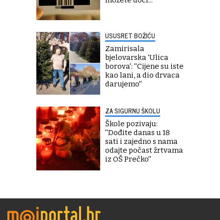
USUSRET BOŽIĆU
Zamirisala
bjelovarska 'Ulica
borova': ''Cijene su iste
kao lani, a dio drvaca
darujemo''
ZA SIGURNU ŠKOLU
Škole pozivaju:
''Dođite danas u 18
sati i zajedno s nama
odajte počast žrtvama
iz OŠ Prečko''