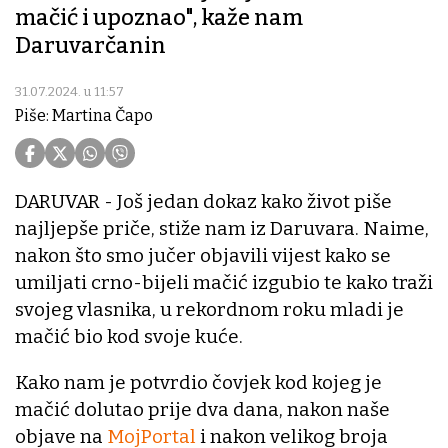
mačić i upoznao", kaže nam
Daruvarčanin
31.07.2024. u 11:57
Piše: Martina Čapo
DARUVAR - Još jedan dokaz kako život piše
najljepše priče, stiže nam iz Daruvara. Naime,
nakon što smo jučer objavili vijest kako se
umiljati crno-bijeli mačić izgubio te kako traži
svojeg vlasnika, u rekordnom roku mladi je
mačić bio kod svoje kuće.
Kako nam je potvrdio čovjek kod kojeg je
mačić dolutao prije dva dana, nakon naše
objave na
MojPortal
i nakon velikog broja