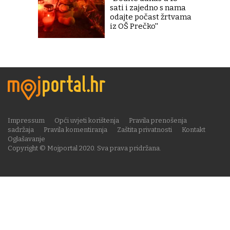
sati i zajedno s nama
odajte počast žrtvama
iz OŠ Prečko''
Impressum
Opći uvjeti korištenja
Pravila prenošenja
sadržaja
Pravila komentiranja
Zaštita privatnosti
Kontakt
Oglašavanje
Copyright © Mojportal 2020. Sva prava pridržana.