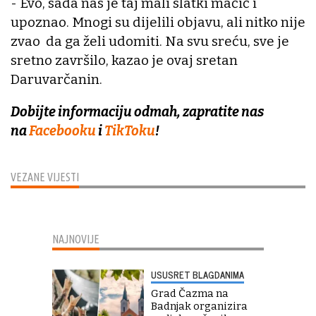
- Evo, sada nas je taj mali slatki mačić i
upoznao. Mnogi su dijelili objavu, ali nitko nije
zvao da ga želi udomiti. Na svu sreću, sve je
sretno završilo, kazao je ovaj sretan
Daruvarčanin.
Dobijte informaciju odmah, zapratite nas
na
Facebooku
i
TikToku
!
VEZANE VIJESTI
NAJNOVIJE
USUSRET BLAGDANIMA
Grad Čazma na
Badnjak organizira