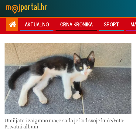
AKTUALNO
CRNA KRONIKA
SPORT
M
Umiljato i zaigrano mače sada je kod svoje kuće/Foto:
Privatni album