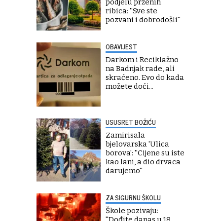
podjelu prženih
ribica: ''Sve ste
pozvani i dobrodošli''
OBAVIJEST
Darkom i Reciklažno
na Badnjak rade, ali
skraćeno. Evo do kada
možete doći...
USUSRET BOŽIĆU
Zamirisala
bjelovarska 'Ulica
borova': ''Cijene su iste
kao lani, a dio drvaca
darujemo''
ZA SIGURNU ŠKOLU
Škole pozivaju:
''Dođite danas u 18