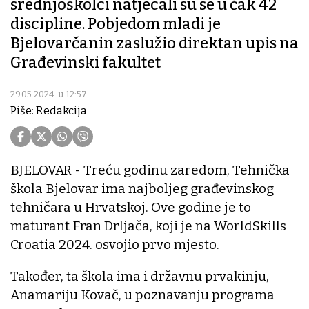
srednjoškolci natjecali su se u čak 42
discipline. Pobjedom mladi je
Bjelovarčanin zaslužio direktan upis na
Građevinski fakultet
29.05.2024. u 12:57
Piše: Redakcija
BJELOVAR - Treću godinu zaredom, Tehnička
škola Bjelovar ima najboljeg građevinskog
tehničara u Hrvatskoj. Ove godine je to
maturant Fran Drljača, koji je na WorldSkills
Croatia 2024. osvojio prvo mjesto.
Također, ta škola ima i državnu prvakinju,
Anamariju Kovač, u poznavanju programa