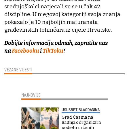
srednjoškolci natjecali su se u čak 42
discipline. U njegovoj kategoriji svoja znanja
pokazalo je 10 najboljih maturanata
građevinskih tehničara iz cijele Hrvatske.
Dobijte informaciju odmah, zapratite nas
na
Facebooku
i
TikToku
!
VEZANE VIJESTI
NAJNOVIJE
USUSRET BLAGDANIMA
Grad Čazma na
Badnjak organizira
podjelu prženih