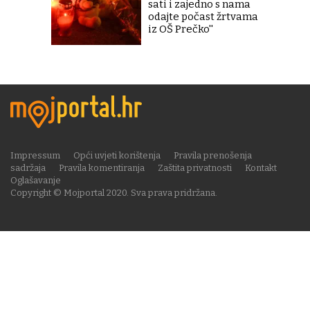
sati i zajedno s nama
odajte počast žrtvama
iz OŠ Prečko''
Impressum
Opći uvjeti korištenja
Pravila prenošenja
sadržaja
Pravila komentiranja
Zaštita privatnosti
Kontakt
Oglašavanje
Copyright © Mojportal 2020. Sva prava pridržana.