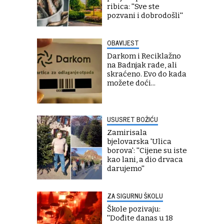
ribica: ''Sve ste
pozvani i dobrodošli''
OBAVIJEST
Darkom i Reciklažno
na Badnjak rade, ali
skraćeno. Evo do kada
možete doći...
USUSRET BOŽIĆU
Zamirisala
bjelovarska 'Ulica
borova': ''Cijene su iste
kao lani, a dio drvaca
darujemo''
ZA SIGURNU ŠKOLU
Škole pozivaju:
''Dođite danas u 18