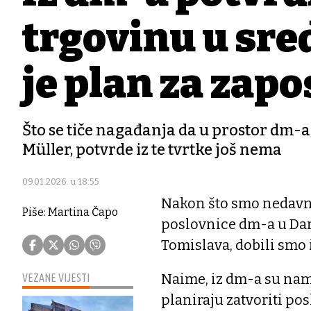
trgovinu u sre
je plan za zap
Što se tiče nagađanja da u prostor dm-a
Müller, potvrde iz te tvrtke još nema
09.01.2026. u 18:55
Nakon što smo nedav
Piše: Martina Čapo
poslovnice dm-a u Daru
Tomislava, dobili smo i
Naime, iz dm-a su nam 
VEZANE VIJESTI
planiraju zatvoriti po