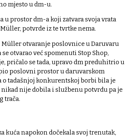
o mjesto u dm-u.
a u prostor dm-a koji zatvara svoja vrata
Müller, potvrde iz te tvrtke nema.
e Müller otvaranje poslovnice u Daruvaru
da se otvarao već spomenuti Stop Shop,
, pričalo se tada, upravo dm preduhitrio u
upio poslovni prostor u daruvarskom
 o tadašnjoj konkurentskoj borbi bila je
 nikad nije dobila i službenu potvrdu pa je
g trača.
ka kuća napokon dočekala svoj trenutak,