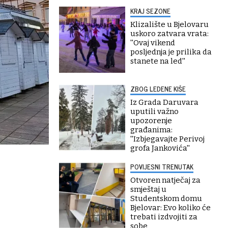
KRAJ SEZONE
Klizalište u Bjelovaru
uskoro zatvara vrata:
''Ovaj vikend
posljednja je prilika da
stanete na led''
ZBOG LEDENE KIŠE
Iz Grada Daruvara
uputili važno
upozorenje
građanima:
''Izbjegavajte Perivoj
grofa Jankovića''
POVIJESNI TRENUTAK
Otvoren natječaj za
smještaj u
Studentskom domu
Bjelovar: Evo koliko će
trebati izdvojiti za
sobe