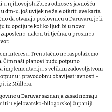
i u njihovoj službi za odnose s javnošću
i u dm-u, još uvijek ne žele otkriti sve karte.
očno da otvaraju poslovnicu u Daruvaru, je li
ju tu opciju te koliko ljudi bi u novoj
 zaposleno, nakon tri tjedna, u prosincu,
ovor.
šem interesu. Trenutačno ne raspolažemo
. Čim naši planovi budu potpuno
za implementaciju, s velikim zadovoljstvom
potpunu i pravodobnu obavijest javnosti -
it iz Müllera.
govine u Daruvar saznanja zasad nemaju
niti u Bjelovarsko-bilogorskoj županiji.