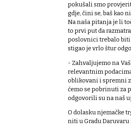
pokušali smo provjerit
gdje, čini se, baš kao n
Na naša pitanja je li t
to prvi put da razmatra
poslovnici trebalo biti
stigao je vrlo štur odg
- Zahvaljujemo na Va
relevantnim podacima
oblikovani i spremni 
ćemo se pobrinuti za 
odgovorili su na naš up
O dolasku njemačke tr
niti u Gradu Daruvaru 