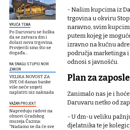
- Našim kupcima iz Dar
trgovina u okviru Stop
VRUĆA TEMA
naravno, svim kupcima
Po Daruvaru se šuška
putem kojeg je moguće
da se zatvara dm i
dolazi nova trgovina.
izravno na kućnu adres
Provjerili smo što se
područja marketinga i
događa...
odnosi s javnošću.
NA SNAGU STUPIO NOVI
ZAKON
Plan za zaposl
VELIKA NOVOST ZA
SVE Od danas banke
više neće smjeti
naplatiti niz naknada
Zanimalo nas je i hoće
Daruvaru netko od zapo
VAŽAN PROJEKT
Napreduju radovi na
- U dm-u veliku pažnj
obnovi Gradskog
muzeja Čazma:
djelatnika te je kolegi
''Nadamo se da će sve