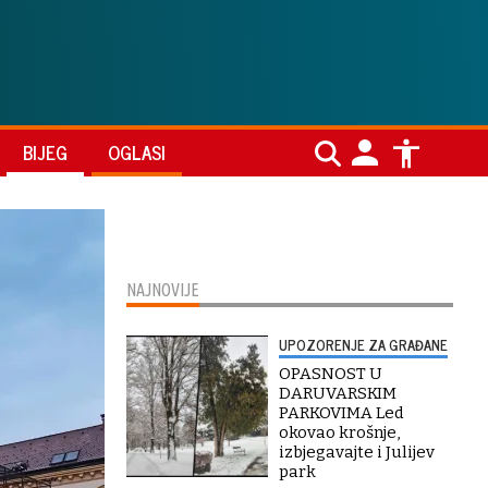
BIJEG
OGLASI
NAJNOVIJE
UPOZORENJE ZA GRAĐANE
OPASNOST U
DARUVARSKIM
PARKOVIMA Led
okovao krošnje,
izbjegavajte i Julijev
park