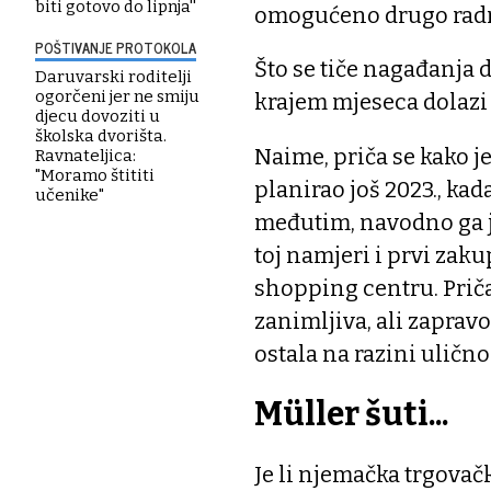
biti gotovo do lipnja''
omogućeno drugo radn
POŠTIVANJE PROTOKOLA
Što se tiče nagađanja d
Daruvarski roditelji
ogorčeni jer ne smiju
krajem mjeseca dolazi 
djecu dovoziti u
školska dvorišta.
Naime, priča se kako j
Ravnateljica:
"Moramo štititi
planirao još 2023., ka
učenike"
međutim, navodno ga je
toj namjeri i prvi zak
shopping centru. Priča
zanimljiva, ali zapravo
ostala na razini ulično
Müller šuti...
Je li njemačka trgovač