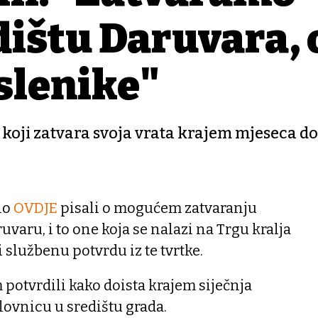
dištu Daruvara, 
oslenike"
 koji zatvara svoja vrata krajem mjeseca do
no
OVDJE
pisali o mogućem zatvaranju
varu, i to one koja se nalazi na Trgu kralja
 službenu potvrdu iz te tvrtke.
potvrdili kako doista krajem siječnja
slovnicu u središtu grada.