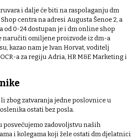
uvara i dalje će biti na raspolaganju dm
 Shop centra na adresi Augusta Šenoe 2, a
 od 0-24 dostupan je i dm online shop
 naručiti omiljene proizvode iz dm-a
u, kazao nam je Ivan Horvat, voditelj
 OCR-a za regiju Adria, HR M&E Marketing i
enike
 li zbog zatvaranja jedne poslovnice u
slenika ostati bez posla.
u posvećujemo zadovoljstvu naših
cama i kolegama koji žele ostati dm djelatnici