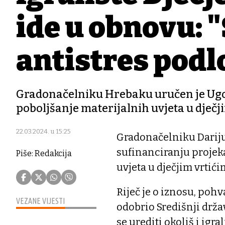
ide u obnovu: 
antistres podl
Gradonačelniku Hrebaku uručen je Ugo
poboljšanje materijalnih uvjeta u dječji
22.03.2024. u 15:25
Gradonačelniku Darij
sufinanciranju projek
Piše: Redakcija
uvjeta u dječjim vrtići
Riječ je o iznosu, pohv
VEZANE VIJESTI
odobrio Središnji drža
se urediti okoliš i igr