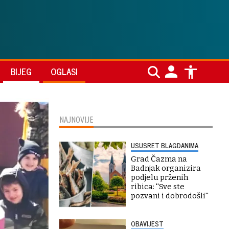
BIJEG
OGLASI
NAJNOVIJE
USUSRET BLAGDANIMA
Grad Čazma na
Badnjak organizira
podjelu prženih
ribica: ''Sve ste
pozvani i dobrodošli''
OBAVIJEST