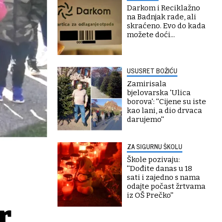
Darkom i Reciklažno
na Badnjak rade, ali
skraćeno. Evo do kada
možete doći...
USUSRET BOŽIĆU
Zamirisala
bjelovarska 'Ulica
borova': ''Cijene su iste
kao lani, a dio drvaca
darujemo''
ZA SIGURNU ŠKOLU
Škole pozivaju:
''Dođite danas u 18
sati i zajedno s nama
odajte počast žrtvama
iz OŠ Prečko''
r