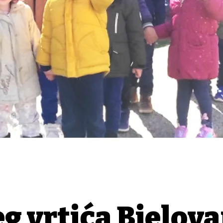
eg vrtića Bjelova