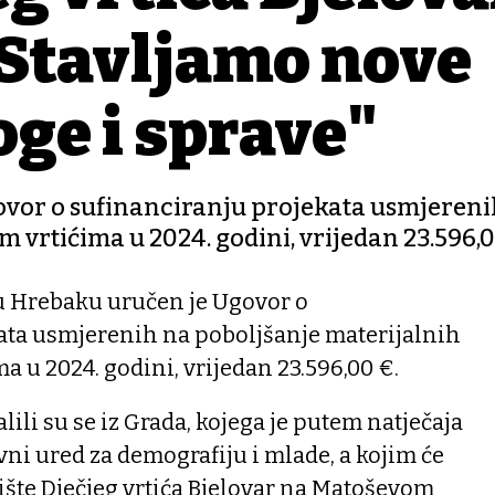
"Stavljamo nove
oge i sprave"
vor o sufinanciranju projekata usmjereni
m vrtićima u 2024. godini, vrijedan 23.596,
u Hrebaku uručen je Ugovor o
ata usmjerenih na poboljšanje materijalnih
ma u 2024. godini, vrijedan 23.596,00 €.
alili su se iz Grada, kojega je putem natječaja
vni ured za demografiju i mlade, a kojim će
alište Dječjeg vrtića Bjelovar na Matoševom