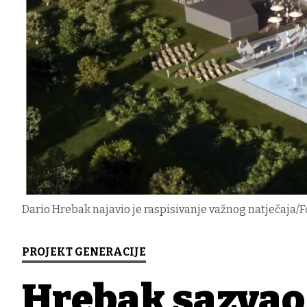
Dario Hrebak najavio je raspisivanje važnog natječaja/F
PROJEKT GENERACIJE
Hrebak sazvao