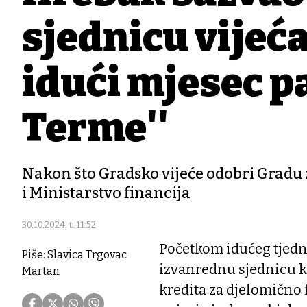
sjednicu vijeća
idući mjesec p
Terme''
Nakon što Gradsko vijeće odobri Gradu z
i Ministarstvo financija
30.10.2024. u 11:52
Početkom idućeg tjedna
Piše: Slavica Trgovac
izvanrednu sjednicu ka
Martan
kredita za djelomično 