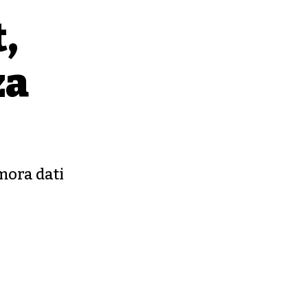
,
za
mora dati