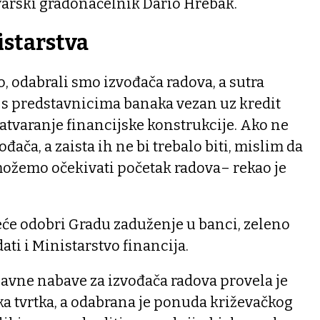
varski gradonačelnik Dario Hrebak.
istarstva
o, odabrali smo izvođača radova, a sutra
 s predstavnicima banaka vezan uz kredit
 zatvaranje financijske konstrukcije. Ako ne
ođača, a zaista ih ne bi trebalo biti, mislim da
ožemo očekivati početak radova– rekao je
eće odobri Gradu zaduženje u banci, zeleno
dati i Ministarstvo financija.
javne nabave za izvođača radova provela je
a tvrtka, a odabrana je ponuda križevačkog