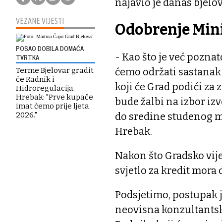
najavio je danas bjelo
VEZANE VIJESTI
Odobrenje Min
POSAO DOBILA DOMAĆA
- Kao što je već poznat
TVRTKA
ćemo održati sastanak
Terme Bjelovar gradit
će Radnik i
koji će Grad podići za
Hidroregulacija.
Hrebak: "Prve kupače
bude žalbi na izbor izv
imat ćemo prije ljeta
do sredine studenog m
2026."
Hrebak.
Nakon što Gradsko vij
svjetlo za kredit mora 
Podsjetimo, postupak 
neovisna konzultantsk