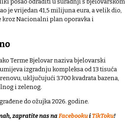
eliki posao odraditi u suradnji s bjelovarskom
 je vrijedan 41,5 milijuna eura, a velik dio,
e kroz Nacionalni plan oporavka i
eno
 kako Terme Bjelovar naziva bjelovarski
umijeva izgradnju kompleksa od 13 tisuća
renovu, uključujući 3.700 kvadrata bazena,
lnog i zelenog.
izgrađene do ožujka 2026. godine.
mah, zapratite nas na
Facebooku
i
TikToku
!