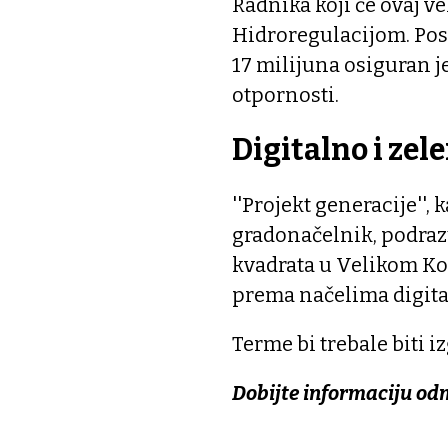
Radnika koji će ovaj v
Hidroregulacijom. Posao
17 milijuna osiguran j
otpornosti.
Digitalno i zel
''Projekt generacije'',
gradonačelnik, podraz
kvadrata u Velikom Ko
prema načelima digita
Terme bi trebale biti 
Dobijte informaciju od