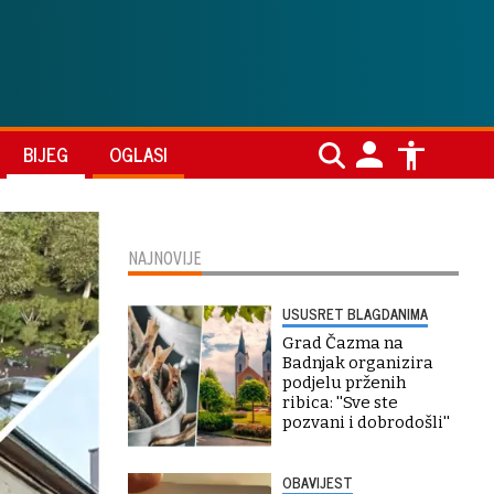
BIJEG
OGLASI
NAJNOVIJE
USUSRET BLAGDANIMA
Grad Čazma na
Badnjak organizira
podjelu prženih
ribica: ''Sve ste
pozvani i dobrodošli''
OBAVIJEST