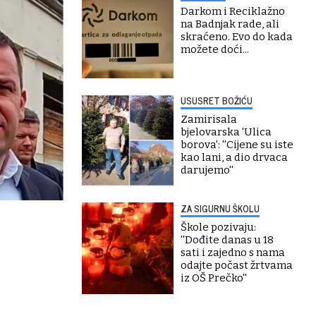
Darkom i Reciklažno
na Badnjak rade, ali
skraćeno. Evo do kada
možete doći...
USUSRET BOŽIĆU
Zamirisala
bjelovarska 'Ulica
borova': ''Cijene su iste
kao lani, a dio drvaca
darujemo''
ZA SIGURNU ŠKOLU
Škole pozivaju:
''Dođite danas u 18
sati i zajedno s nama
odajte počast žrtvama
iz OŠ Prečko''