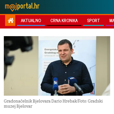
AKTUALNO
CRNA KRONIKA
SPORT
M
Gradonačelnik Bjelovara Dario Hrebak/Foto: Gradski
muzej Bjelovar