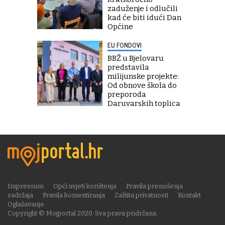
zaduženje i odlučili
kad će biti idući Dan
Općine
EU FONDOVI
BBŽ u Bjelovaru
predstavila
milijunske projekte:
Od obnove škola do
preporoda
Daruvarskih toplica
Impressum
Opći uvjeti korištenja
Pravila prenošenja
sadržaja
Pravila komentiranja
Zaštita privatnosti
Kontakt
Oglašavanje
Copyright © Mojportal 2020. Sva prava pridržana.