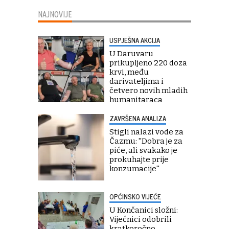
NAJNOVIJE
USPJEŠNA AKCIJA
U Daruvaru
prikupljeno 220 doza
krvi, među
darivateljima i
četvero novih mladih
humanitaraca
ZAVRŠENA ANALIZA
Stigli nalazi vode za
Čazmu: ''Dobra je za
piće, ali svakako je
prokuhajte prije
konzumacije''
OPĆINSKO VIJEĆE
U Končanici složni:
Vijećnici odobrili
kratkoročno