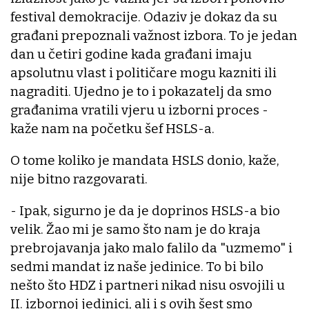
festival demokracije. Odaziv je dokaz da su
građani prepoznali važnost izbora. To je jedan
dan u četiri godine kada građani imaju
apsolutnu vlast i političare mogu kazniti ili
nagraditi. Ujedno je to i pokazatelj da smo
građanima vratili vjeru u izborni proces -
kaže nam na početku šef HSLS-a.
O tome koliko je mandata HSLS donio, kaže,
nije bitno razgovarati.
- Ipak, sigurno je da je doprinos HSLS-a bio
velik. Žao mi je samo što nam je do kraja
prebrojavanja jako malo falilo da "uzmemo" i
sedmi mandat iz naše jedinice. To bi bilo
nešto što HDZ i partneri nikad nisu osvojili u
II. izbornoj jedinici, ali i s ovih šest smo