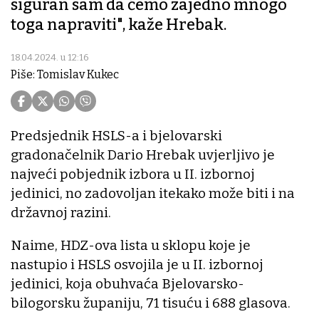
siguran sam da ćemo zajedno mnogo
toga napraviti", kaže Hrebak.
18.04.2024. u 12:16
Piše: Tomislav Kukec
Predsjednik HSLS-a i bjelovarski
gradonačelnik Dario Hrebak uvjerljivo je
najveći pobjednik izbora u II. izbornoj
jedinici, no zadovoljan itekako može biti i na
državnoj razini.
Naime, HDZ-ova lista u sklopu koje je
nastupio i HSLS osvojila je u II. izbornoj
jedinici, koja obuhvaća Bjelovarsko-
bilogorsku županiju, 71 tisuću i 688 glasova.