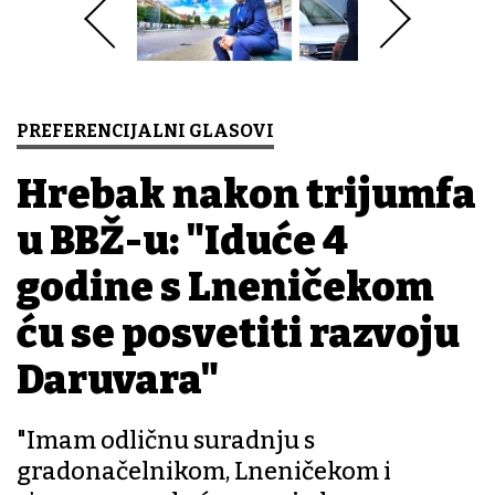
PREFERENCIJALNI GLASOVI
Hrebak nakon trijumfa
u BBŽ-u: "Iduće 4
godine s Lneničekom
ću se posvetiti razvoju
Daruvara"
"Imam odličnu suradnju s
gradonačelnikom, Lneničekom i