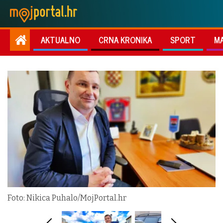
AKTUALNO
CRNA KRONIKA
SPORT
M
Foto: Nikica Puhalo/MojPortal.hr