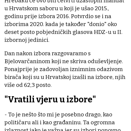
Hrebaku će ovo biti četvrti uzastopni mandat
u Hrvatskom saboru u koji je ušao 2015.,
godinu prije izbora 2016. Potvrdio se i na
izborima 2020. kada je također "donio" oko
deset posto pobjedničkih glasova HDZ-u u II.
izbornoj jedinici.
Dan nakon izbora razgovaramo s
Bjelovarčaninom koji ne skriva oduševljenje.
Ponajprije je zadovoljan iznimnim odazivom
birača koji su u Hrvatskoj izašli na izbore, njih
više od 62,3 posto.
"Vratili vjeru u izbore"
- To je nešto što mi je posebno drago, kao
političaru ali i kao građaninu. Ta ogromna
izlaznost jako je važna jer su izbori ponovno