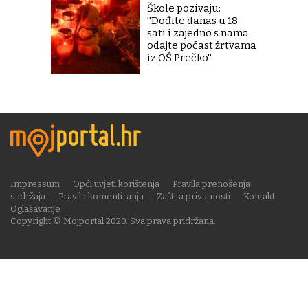
Škole pozivaju:
''Dođite danas u 18
sati i zajedno s nama
odajte počast žrtvama
iz OŠ Prečko''
Impressum
Opći uvjeti korištenja
Pravila prenošenja
sadržaja
Pravila komentiranja
Zaštita privatnosti
Kontakt
Oglašavanje
Copyright © Mojportal 2020. Sva prava pridržana.