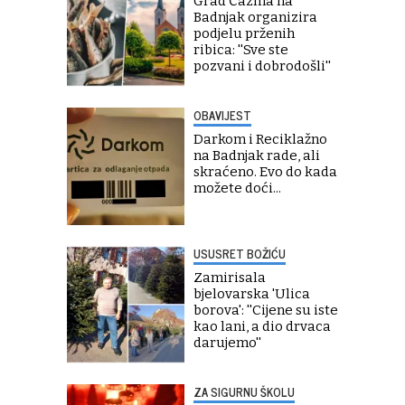
Grad Čazma na
Badnjak organizira
podjelu prženih
ribica: ''Sve ste
pozvani i dobrodošli''
OBAVIJEST
Darkom i Reciklažno
na Badnjak rade, ali
skraćeno. Evo do kada
možete doći...
USUSRET BOŽIĆU
Zamirisala
bjelovarska 'Ulica
borova': ''Cijene su iste
kao lani, a dio drvaca
darujemo''
ZA SIGURNU ŠKOLU