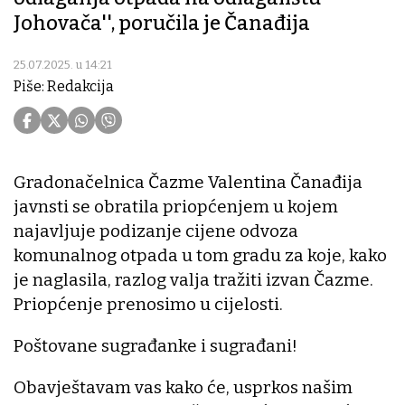
Johovača'', poručila je Čanađija
25.07.2025. u 14:21
Piše: Redakcija
Gradonačelnica Čazme Valentina Čanađija
javnsti se obratila priopćenjem u kojem
najavljuje podizanje cijene odvoza
komunalnog otpada u tom gradu za koje, kako
je naglasila, razlog valja tražiti izvan Čazme.
Priopćenje prenosimo u cijelosti.
Poštovane sugrađanke i sugrađani!
Obavještavam vas kako će, usprkos našim