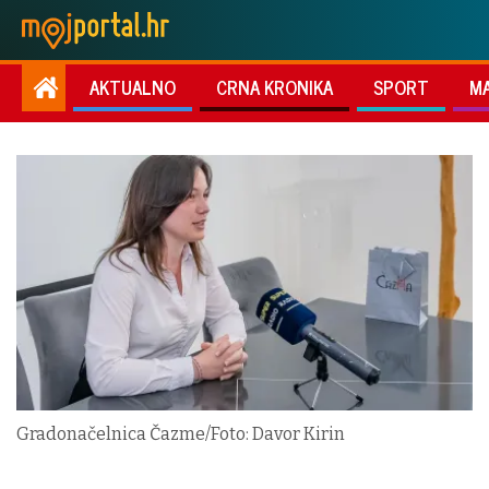
AKTUALNO
CRNA KRONIKA
SPORT
M
Gradonačelnica Čazme/Foto: Davor Kirin