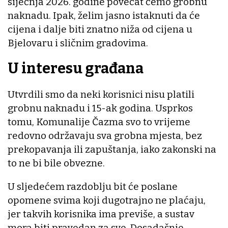
siječnja 2026. godine povećat ćemo grobnu
naknadu. Ipak, želim jasno istaknuti da će
cijena i dalje biti znatno niža od cijena u
Bjelovaru i sličnim gradovima.
U interesu građana
Utvrdili smo da neki korisnici nisu platili
grobnu naknadu i 15-ak godina. Usprkos
tomu, Komunalije Čazma svo to vrijeme
redovno održavaju sva grobna mjesta, bez
prekopavanja ili zapuštanja, iako zakonski na
to ne bi bile obvezne.
U sljedećem razdoblju bit će poslane
opomene svima koji dugotrajno ne plaćaju,
jer takvih korisnika ima previše, a sustav
mora biti pravedan za sve. Dosadašnje