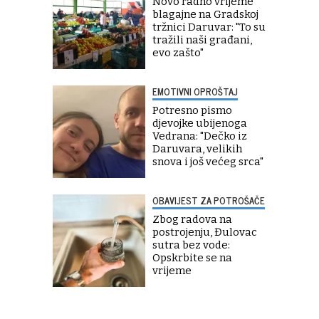
Novo radno vrijeme
blagajne na Gradskoj
tržnici Daruvar: "To su
tražili naši građani,
evo zašto"
EMOTIVNI OPROŠTAJ
Potresno pismo
djevojke ubijenoga
Vedrana: "Dečko iz
Daruvara, velikih
snova i još većeg srca"
OBAVIJEST ZA POTROŠAČE
Zbog radova na
postrojenju, Đulovac
sutra bez vode:
Opskrbite se na
vrijeme