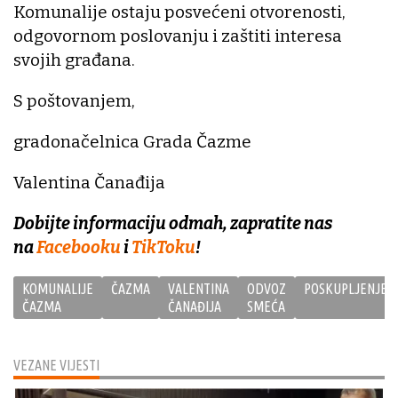
Komunalije ostaju posvećeni otvorenosti,
odgovornom poslovanju i zaštiti interesa
svojih građana.
S poštovanjem,
gradonačelnica Grada Čazme
Valentina Čanađija
Dobijte informaciju odmah, zapratite nas
na
Facebooku
i
TikToku
!
KOMUNALIJE
ČAZMA
VALENTINA
ODVOZ
POSKUPLJENJE
ČAZMA
ČANAĐIJA
SMEĆA
VEZANE VIJESTI