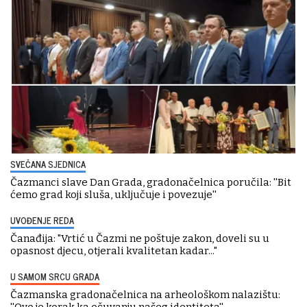
SVEČANA SJEDNICA
Čazmanci slave Dan Grada, gradonačelnica poručila: ''Bit
ćemo grad koji sluša, uključuje i povezuje''
UVOĐENJE REDA
Čanađija: "Vrtić u Čazmi ne poštuje zakon, doveli su u
opasnost djecu, otjerali kvalitetan kadar..."
U SAMOM SRCU GRADA
Čazmanska gradonačelnica na arheološkom nalazištu:
''Ovo je korak ka očuvanju našeg identiteta''