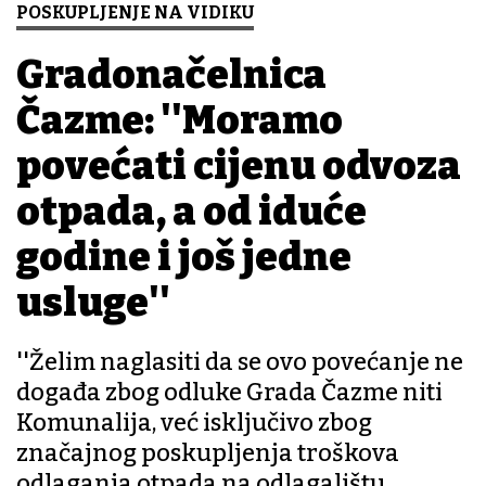
POSKUPLJENJE NA VIDIKU
Gradonačelnica
Čazme: ''Moramo
povećati cijenu odvoza
otpada, a od iduće
godine i još jedne
usluge''
''Želim naglasiti da se ovo povećanje ne
događa zbog odluke Grada Čazme niti
Komunalija, već isključivo zbog
značajnog poskupljenja troškova
odlaganja otpada na odlagalištu