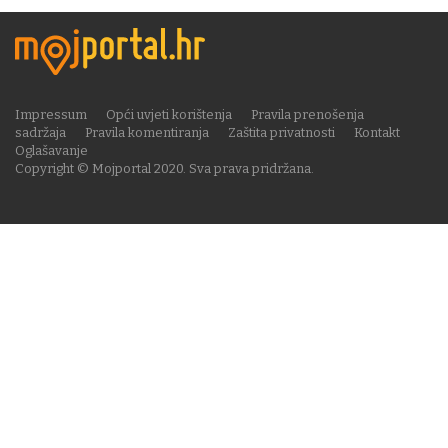
Impressum
Opći uvjeti korištenja
Pravila prenošenja
sadržaja
Pravila komentiranja
Zaštita privatnosti
Kontakt
Oglašavanje
Copyright © Mojportal 2020. Sva prava pridržana.