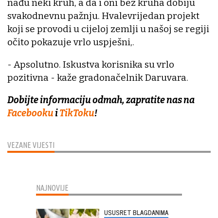
nađu neki kruh, a da i oni bez kruha dobiju
svakodnevnu pažnju. Hvalevrijedan projekt
koji se provodi u cijeloj zemlji u našoj se regiji
očito pokazuje vrlo uspješni,.
- Apsolutno. Iskustva korisnika su vrlo
pozitivna - kaže gradonačelnik Daruvara.
Dobijte informaciju odmah, zapratite nas na
Facebooku
i
TikToku
!
VEZANE VIJESTI
NAJNOVIJE
USUSRET BLAGDANIMA