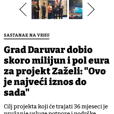
SASTANAK NA VRHU
Grad Daruvar dobio
skoro milijun i pol eura
za projekt Zaželi: "Ovo
je najveći iznos do
sada"
Cilj projekta koji će trajati 36 mjeseci je
pružanje usluge potpore i podrške