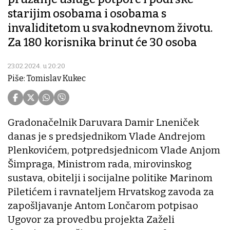
starijim osobama i osobama s
invaliditetom u svakodnevnom životu.
Za 180 korisnika brinut će 30 osoba
23.02.2024. u 20:20
Piše: Tomislav Kukec
Gradonačelnik Daruvara Damir Lneniček
danas je s predsjednikom Vlade Andrejom
Plenkovićem, potpredsjednicom Vlade Anjom
Šimpraga, Ministrom rada, mirovinskog
sustava, obitelji i socijalne politike Marinom
Piletićem i ravnateljem Hrvatskog zavoda za
zapošljavanje Antom Lončarom potpisao
Ugovor za provedbu projekta Zaželi