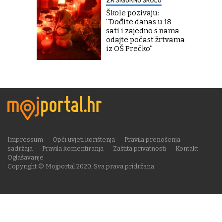
Škole pozivaju:
''Dođite danas u 18
sati i zajedno s nama
odajte počast žrtvama
iz OŠ Prečko''
Impressum
Opći uvjeti korištenja
Pravila prenošenja
sadržaja
Pravila komentiranja
Zaštita privatnosti
Kontakt
Oglašavanje
Copyright © Mojportal 2020. Sva prava pridržana.