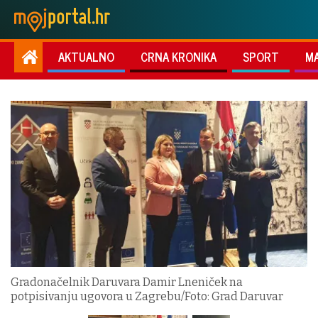
AKTUALNO
CRNA KRONIKA
SPORT
M
Gradonačelnik Daruvara Damir Lneniček na
potpisivanju ugovora u Zagrebu/Foto: Grad Daruvar