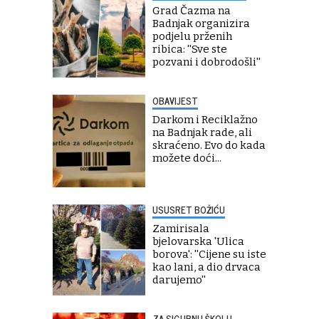
Grad Čazma na
Badnjak organizira
podjelu prženih
ribica: ''Sve ste
pozvani i dobrodošli''
OBAVIJEST
Darkom i Reciklažno
na Badnjak rade, ali
skraćeno. Evo do kada
možete doći...
USUSRET BOŽIĆU
Zamirisala
bjelovarska 'Ulica
borova': ''Cijene su iste
kao lani, a dio drvaca
darujemo''
ZA SIGURNU ŠKOLU