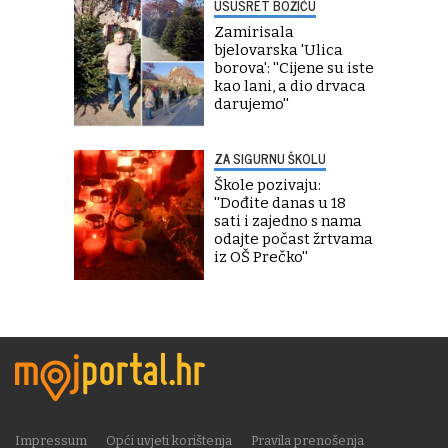
USUSRET BOŽIĆU
Zamirisala
bjelovarska 'Ulica
borova': ''Cijene su iste
kao lani, a dio drvaca
darujemo''
ZA SIGURNU ŠKOLU
Škole pozivaju:
''Dođite danas u 18
sati i zajedno s nama
odajte počast žrtvama
iz OŠ Prečko''
Impressum
Opći uvjeti korištenja
Pravila prenošenja