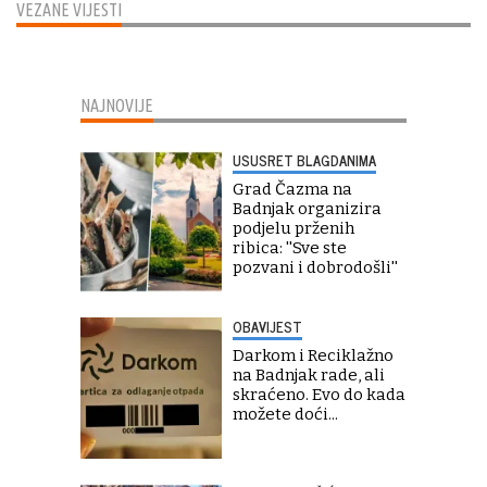
VEZANE VIJESTI
NAJNOVIJE
USUSRET BLAGDANIMA
Grad Čazma na
Badnjak organizira
podjelu prženih
ribica: ''Sve ste
pozvani i dobrodošli''
OBAVIJEST
Darkom i Reciklažno
na Badnjak rade, ali
skraćeno. Evo do kada
možete doći...