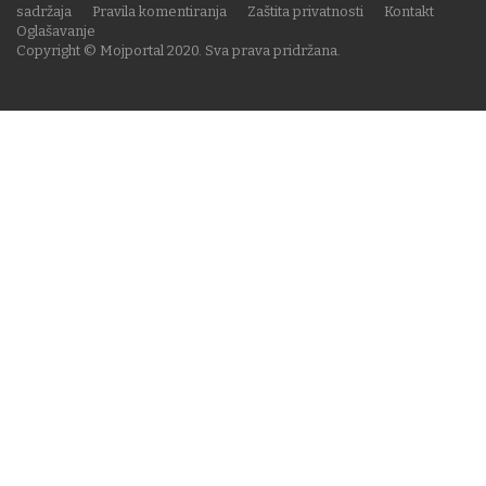
sadržaja
Pravila komentiranja
Zaštita privatnosti
Kontakt
Oglašavanje
Copyright © Mojportal 2020. Sva prava pridržana.