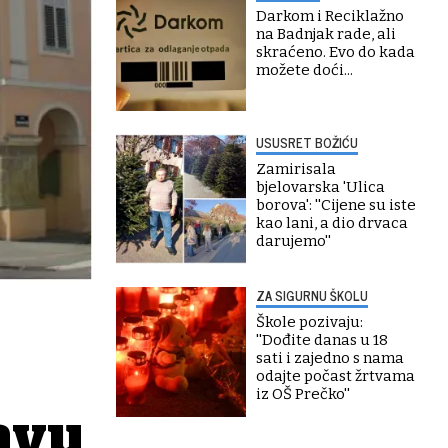
Darkom i Reciklažno
na Badnjak rade, ali
skraćeno. Evo do kada
možete doći...
USUSRET BOŽIĆU
Zamirisala
bjelovarska 'Ulica
borova': ''Cijene su iste
kao lani, a dio drvaca
darujemo''
ZA SIGURNU ŠKOLU
Škole pozivaju:
''Dođite danas u 18
sati i zajedno s nama
odajte počast žrtvama
iz OŠ Prečko''
avu