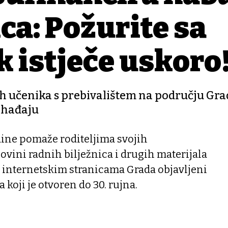
ca: Požurite sa
k istječe uskoro
vih učenika s prebivalištem na području Gr
pohađaju
dine pomaže roditeljima svojih
vini radnih bilježnica i drugih materijala
a internetskim stranicama Grada objavljeni
 koji je otvoren do 30. rujna.