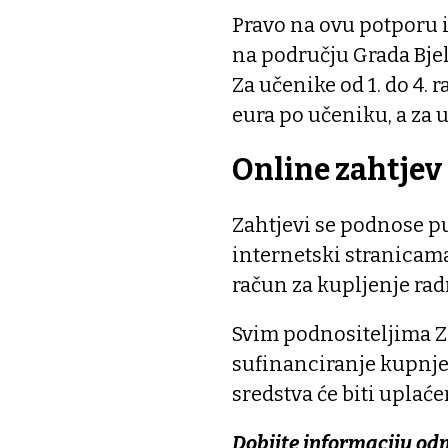
Pravo na ovu potporu i
na području Grada Bjel
Za učenike od 1. do 4. 
eura po učeniku, a za 
Online zahtjev
Zahtjevi se podnose pu
internetski stranicama
račun za kupljenje rad
Svim podnositeljima Z
sufinanciranje kupnje 
sredstva će biti uplać
Dobijte informaciju od