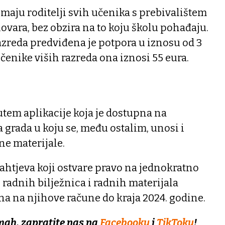
maju roditelji svih učenika s prebivalištem
ovara, bez obzira na to koju školu pohađaju.
razreda predviđena je potpora u iznosu od 3
učenike viših razreda ona iznosi 55 eura.
tem aplikacije koja je dostupna na
 grada u koju se, među ostalim, unosi i
ne materijale.
ahtjeva koji ostvare pravo na jednokratno
radnih bilježnica i radnih materijala
ena na njihove račune do kraja 2024. godine.
mah, zapratite nas na
Facebooku
i
TikToku
!