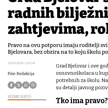
radnih bilježni
zahtjevima, ro
Pravo na ovu potporu imaju roditelji s
Bjelovara, bez obzira na to koju školu 
24.09.2024. u 16:58
Grad Bjelovar i ove go
osnovnoškolaca u kupo
Piše: Redakcija
potrebnih za školu. N
su detalji javnog poziva
VEZANE VIJESTI
Tko ima pravo?