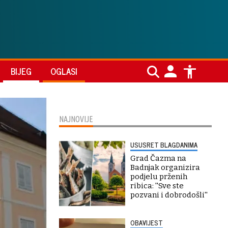
BIJEG
OGLASI
NAJNOVIJE
USUSRET BLAGDANIMA
Grad Čazma na
Badnjak organizira
podjelu prženih
ribica: ''Sve ste
pozvani i dobrodošli''
OBAVIJEST