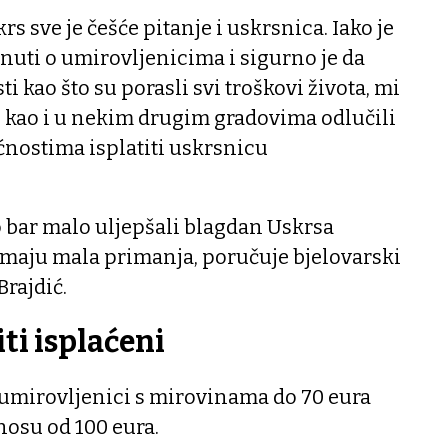
rs sve je češće pitanje i uskrsnica. Iako je
inuti o umirovljenicima i sigurno je da
i kao što su porasli svi troškovi života, mi
 kao i u nekim drugim gradovima odlučili
nostima isplatiti uskrsnicu
o bar malo uljepšali blagdan Uskrsa
imaju mala primanja, poručuje bjelovarski
rajdić.
iti isplaćeni
 umirovljenici s mirovinama do 70 eura
nosu od 100 eura.