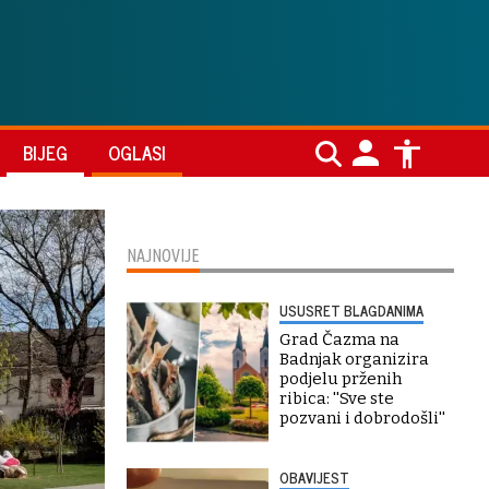
BIJEG
OGLASI
NAJNOVIJE
USUSRET BLAGDANIMA
Grad Čazma na
Badnjak organizira
podjelu prženih
ribica: ''Sve ste
pozvani i dobrodošli''
OBAVIJEST