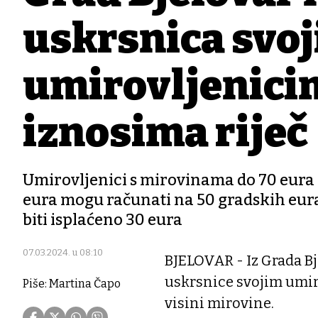
uskrsnica svo
umirovljenicim
iznosima riječ
Umirovljenici s mirovinama do 70 eura 
eura mogu računati na 50 gradskih eur
biti isplaćeno 30 eura
07.03.2024. u 08:10
BJELOVAR - Iz Grada Bje
uskrsnice svojim umiro
Piše: Martina Čapo
visini mirovine.