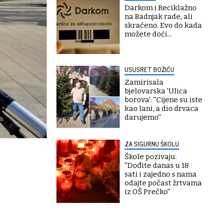
Darkom i Reciklažno
na Badnjak rade, ali
skraćeno. Evo do kada
možete doći...
USUSRET BOŽIĆU
Zamirisala
bjelovarska 'Ulica
borova': ''Cijene su iste
kao lani, a dio drvaca
darujemo''
ZA SIGURNU ŠKOLU
Škole pozivaju:
''Dođite danas u 18
sati i zajedno s nama
odajte počast žrtvama
iz OŠ Prečko''