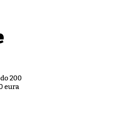
e
 do 200
0 eura