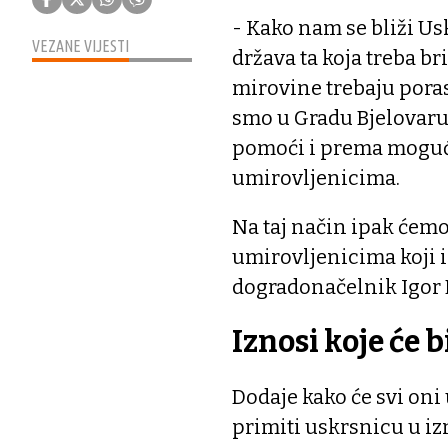
- Kako nam se bliži Usk
VEZANE VIJESTI
država ta koja treba br
mirovine trebaju porast
smo u Gradu Bjelovaru
pomoći i prema moguć
umirovljenicima.
Na taj način ipak ćem
umirovljenicima koji 
dogradonačelnik Igor B
Iznosi koje će b
Dodaje kako će svi oni
primiti uskrsnicu u iz