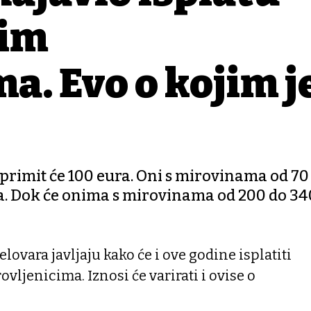
jim
a. Evo o kojim j
primit će 100 eura. Oni s mirovinama od 70
a. Dok će onima s mirovinama od 200 do 34
lovara javljaju kako će i ove godine isplatiti
vljenicima. Iznosi će varirati i ovise o