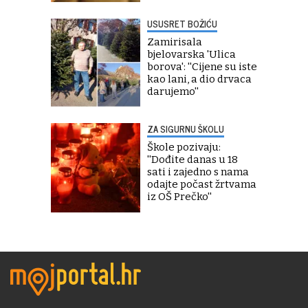
USUSRET BOŽIĆU
Zamirisala
bjelovarska 'Ulica
borova': ''Cijene su iste
kao lani, a dio drvaca
darujemo''
ZA SIGURNU ŠKOLU
Škole pozivaju:
''Dođite danas u 18
sati i zajedno s nama
odajte počast žrtvama
iz OŠ Prečko''