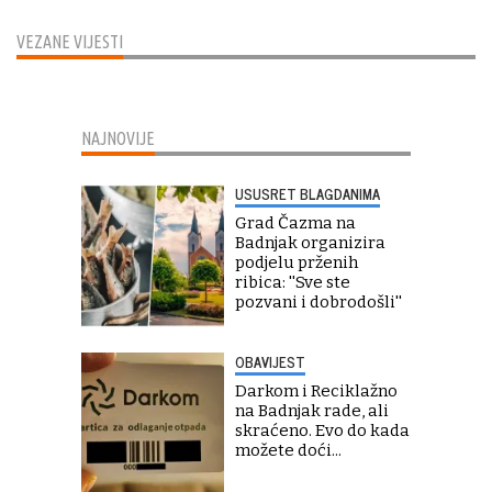
VEZANE VIJESTI
NAJNOVIJE
USUSRET BLAGDANIMA
Grad Čazma na
Badnjak organizira
podjelu prženih
ribica: ''Sve ste
pozvani i dobrodošli''
OBAVIJEST
Darkom i Reciklažno
na Badnjak rade, ali
skraćeno. Evo do kada
možete doći...