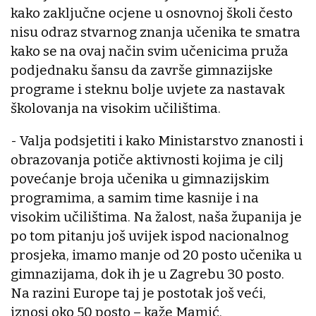
kako zaključne ocjene u osnovnoj školi često
nisu odraz stvarnog znanja učenika te smatra
kako se na ovaj način svim učenicima pruža
podjednaku šansu da završe gimnazijske
programe i steknu bolje uvjete za nastavak
školovanja na visokim učilištima.
- Valja podsjetiti i kako Ministarstvo znanosti i
obrazovanja potiče aktivnosti kojima je cilj
povećanje broja učenika u gimnazijskim
programima, a samim time kasnije i na
visokim učilištima. Na žalost, naša županija je
po tom pitanju još uvijek ispod nacionalnog
prosjeka, imamo manje od 20 posto učenika u
gimnazijama, dok ih je u Zagrebu 30 posto.
Na razini Europe taj je postotak još veći,
iznosi oko 50 posto – kaže Mamić.