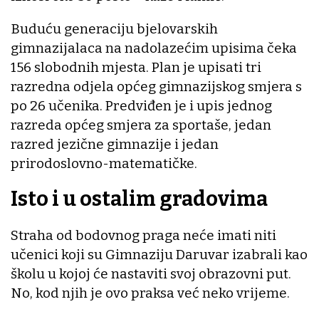
Buduću generaciju bjelovarskih
gimnazijalaca na nadolazećim upisima čeka
156 slobodnih mjesta. Plan je upisati tri
razredna odjela općeg gimnazijskog smjera s
po 26 učenika. Predviđen je i upis jednog
razreda općeg smjera za sportaše, jedan
razred jezične gimnazije i jedan
prirodoslovno-matematičke.
Isto i u ostalim gradovima
Straha od bodovnog praga neće imati niti
učenici koji su Gimnaziju Daruvar izabrali kao
školu u kojoj će nastaviti svoj obrazovni put.
No, kod njih je ovo praksa već neko vrijeme.