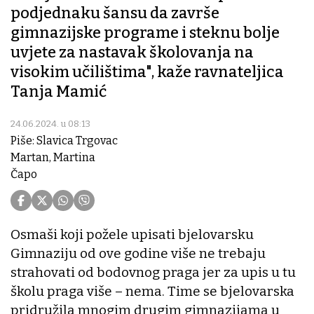
podjednaku šansu da završe
gimnazijske programe i steknu bolje
uvjete za nastavak školovanja na
visokim učilištima", kaže ravnateljica
Tanja Mamić
24.06.2024. u 08:13
Piše: Slavica Trgovac
Martan, Martina
Čapo
Osmaši koji požele upisati bjelovarsku
Gimnaziju od ove godine više ne trebaju
strahovati od bodovnog praga jer za upis u tu
školu praga više – nema. Time se bjelovarska
pridružila mnogim drugim gimnazijama u