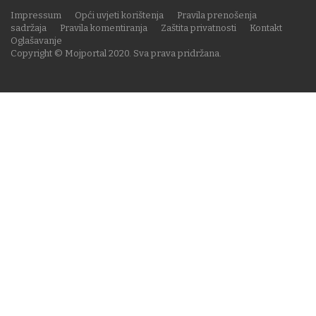
Impressum
Opći uvjeti korištenja
Pravila prenošenja
sadržaja
Pravila komentiranja
Zaštita privatnosti
Kontakt
Oglašavanje
Copyright © Mojportal 2020. Sva prava pridržana.