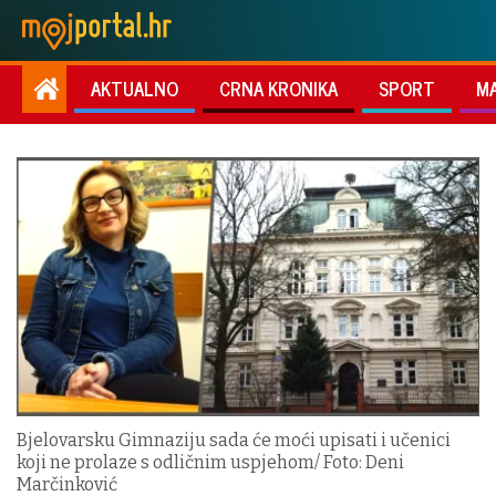
AKTUALNO
CRNA KRONIKA
SPORT
M
Bjelovarsku Gimnaziju sada će moći upisati i učenici
koji ne prolaze s odličnim uspjehom/ Foto: Deni
Marčinković