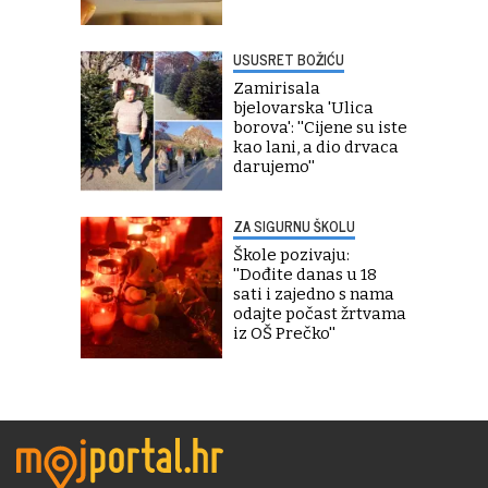
USUSRET BOŽIĆU
Zamirisala
bjelovarska 'Ulica
borova': ''Cijene su iste
kao lani, a dio drvaca
darujemo''
ZA SIGURNU ŠKOLU
Škole pozivaju:
''Dođite danas u 18
sati i zajedno s nama
odajte počast žrtvama
iz OŠ Prečko''