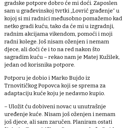
gradske potpore dobro će mi doći. Zaposlen
sam u građevinskoj tvrtki „Lovrić građenje“ u
kojoj si mi radnici međusobno pomažemo kad
netko gradi kuću, tako da će mi u izgradnji,
radnim akcijama vikendom, pomoći i moji
radni kolege. Još nisam oženjen i nemam
djece, ali doći će i to na red nakon što
sagradim kuću – rekao nam je Matej Kužilek,
jedan od korisnika potpore.
Potporu je dobio i Marko Bujdo iz
Trnovitičkog Popovca koji se sprema za
adaptaciju kuće koju je nedavno kupio.
– Uložit ću dobiveni novac u unutrašnje
uređenje kuće. Nisam još oženjen i nemam
još djece, ali sam zaručen. Planiram ostati