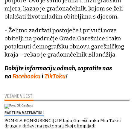
potpore. Ovo je samo jedna u nizu gradskih
mjera, kazao je gradonačelnik, kojom se želi
olakšati život mladim obiteljima s djecom.
- Želimo zadržati postojeće i privući nove
obitelji na područje Grada Garešnice i tako
potaknuti demografsku obnovu garešničkog
kraja – rekao je gradonačelnik Bilandžija.
Dobijte informaciju odmah, zapratite nas
na
Facebooku
i
TikToku
!
VEZANE VIJESTI
RASTURA MATEMATIKU
POMELA KONKURENCIJU Mlada Gareščanka Mia Tokić
druga u državi na matematičkoj olimpijadi