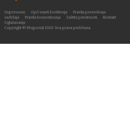
Impressum
Opći uvjeti korištenja
Pravila prenošenja
sadržaja
Pravila komentiranja
Zaštita privatnosti
Kontakt
Oglašavanje
Copyright © Mojportal 2020. Sva prava pridržana.