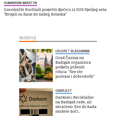
HUMANIRANI MARATON
Garešnički Kurblaši posjetili dječicu iz SOS Dječjeg sela:
"Brojali su dane do našeg dolaska"
NAJNOVIJE
USUSRET BLAGDANIMA
Grad Čazma na
Badnjak organizira
podjelu prženih
ribica: ''Sve ste
pozvani i dobrodošli''
OBAVIJEST
Darkom i Reciklažno
na Badnjak rade, ali
skraćeno. Evo do kada
možete doći...