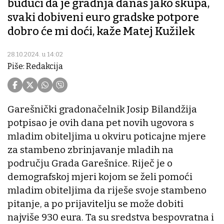
budući da je gradnja danas jako skupa,
svaki dobiveni euro gradske potpore
dobro će mi doći, kaže Matej Kužilek
28.10.2024. u 14:02
Piše: Redakcija
Garešnički gradonačelnik Josip Bilandžija
potpisao je ovih dana pet novih ugovora s
mladim obiteljima u okviru poticajne mjere
za stambeno zbrinjavanje mladih na
području Grada Garešnice. Riječ je o
demografskoj mjeri kojom se želi pomoći
mladim obiteljima da riješe svoje stambeno
pitanje, a po prijavitelju se može dobiti
najviše 930 eura. Ta su sredstva bespovratna i