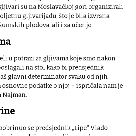
gljivari su na Moslavačkoj gori organizirali
ljetnu gljivarijadu, što je bila izvrsna
šumskih plodova, ali i za učenje.
ama
li u potrazi za gljivama koje smo nakon
oslagali na stol kako bi predsjednik
naš glavni determinator svaku od njih
 osnovne podatke o njoj – ispričala nam je
a Najman.
vine
pobrinuo se predsjednik „Lipe“ Vlado