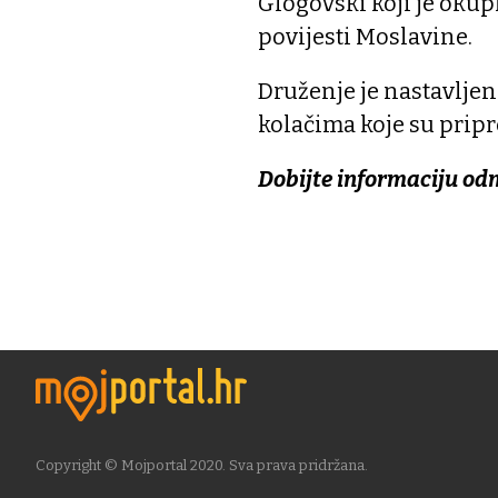
Glogovski koji je oku
povijesti Moslavine.
Druženje je nastavljen
kolačima koje su pripr
Dobijte informaciju od
Copyright © Mojportal 2020. Sva prava pridržana.