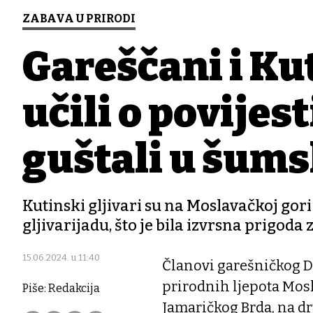
ZABAVA U PRIRODI
Gareščani i Kut
učili o povijes
guštali u šums
Kutinski gljivari su na Moslavačkoj gori
gljivarijadu, što je bila izvrsna prigoda
15.06.2024. u 11:40
Članovi garešničkog Dr
prirodnih ljepota Mosl
Piše: Redakcija
Jamaričkog Brda, na dr