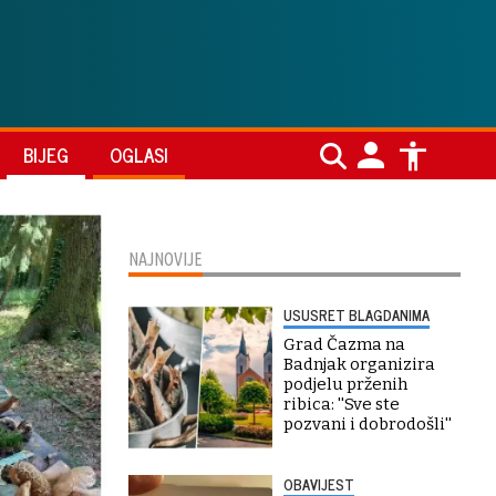
BIJEG
OGLASI
NAJNOVIJE
USUSRET BLAGDANIMA
Grad Čazma na
Badnjak organizira
podjelu prženih
ribica: ''Sve ste
pozvani i dobrodošli''
OBAVIJEST