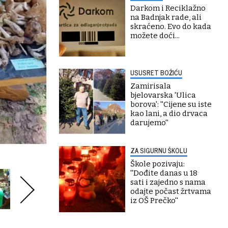
Darkom i Reciklažno
na Badnjak rade, ali
skraćeno. Evo do kada
možete doći...
USUSRET BOŽIĆU
Zamirisala
bjelovarska 'Ulica
borova': ''Cijene su iste
kao lani, a dio drvaca
darujemo''
ZA SIGURNU ŠKOLU
Škole pozivaju:
''Dođite danas u 18
sati i zajedno s nama
odajte počast žrtvama
iz OŠ Prečko''