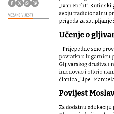
„Ivan Focht“. Kutinski 
svoju tradicionalnu pro
VEZANE VIJESTI
prigoda za skupljanje 
Učenje o gljiv
- Prijepodne smo prove
povratka u lugarnicu p
Gljivarskog društva i 
imenovao i otkrio nam
članica „Lipe“ Manuel
Povijest Mosla
Za dodatnu edukaciju 