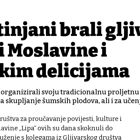
injani brali glji
ti Moslavine i
kim delicijama
 organizirali svoju tradicionalnu proljetnu
 za skupljanje šumskih plodova, ali i za učen
uštva za proučavanje povijesti, kulture i
avine „Lipa“ ovih su dana skoknuli do
uženje s kolegama iz Gljivarskog društva