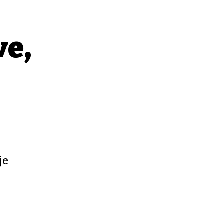
ve,
je