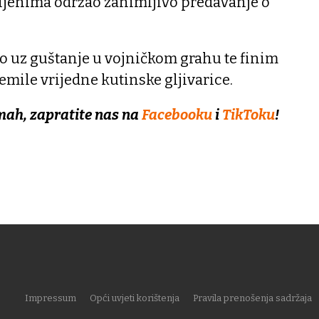
pljenima održao zanimljivo predavanje o
o uz guštanje u vojničkom grahu te finim
emile vrijedne kutinske gljivarice.
mah, zapratite nas na
Facebooku
i
TikToku
!
Impressum
Opći uvjeti korištenja
Pravila prenošenja sadržaja