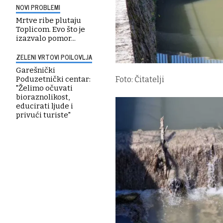
NOVI PROBLEMI
Mrtve ribe plutaju
Toplicom. Evo što je
izazvalo pomor...
ZELENI VRTOVI POILOVLJA
Garešnički
Poduzetnički centar:
Foto: Čitatelji
"Želimo očuvati
bioraznolikost,
educirati ljude i
privući turiste"