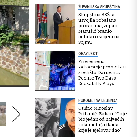
ŽUPANIJSKA SKUPŠTINA
Skupština BBŽ-a
usvojila rebalans
proračuna, župan
Marušić branio
odluku o smjeni na
Sajmu
OBAVIJEST
Privremeno
zatvaranje prometa u
središtu Daruvara:
Počinje Two Days
Rockabilly Plays
RUKOMETNA LEGENDA
Otišao Miroslav
Pribanić-Raban: "On je
bio jedan od najvećih
rukometaša ikada
koje je Bjelovar dao"