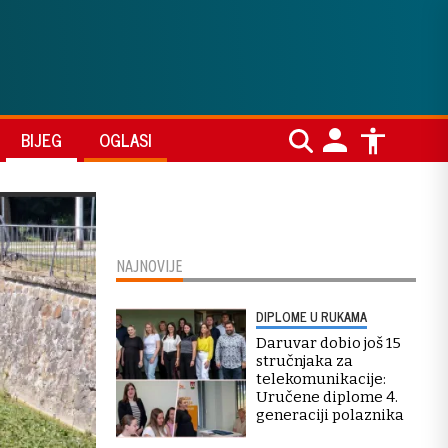
BIJEG
OGLASI
NAJNOVIJE
DIPLOME U RUKAMA
Daruvar dobio još 15
stručnjaka za
telekomunikacije:
Uručene diplome 4.
generaciji polaznika