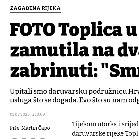
ZAGAĐENA RIJEKA
FOTO Toplica u
zamutila na dv
zabrinuti: "Smr
Upitali smo daruvarsku podružnicu Hr
usluga što se događa. Evo što su nam od
03.07.2026. u 10:09
Tijekom utorka i srijed
Piše: Martin Čapo
daruvarske rijeke Topli