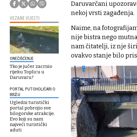
Daruvarčani upozoravali
nekoj vrsti zagađenja.
VEZANE VIJESTI
Naime, na fotografijam
nije bistra nego mutna,
nam čitatelji, iz nje 
ovakvo stanje bilo pris
ONEČIŠĆENJE
Tko je jučer zacrnio
rijeku Toplicu u
Daruvaru?
PORTAL PUTOHOLIČARI O
BBŽ-U
Ugledni turistički
portal pobrojio sve
bilogorske atrakcije.
Evo koji su nam
najveći turistički
aduti