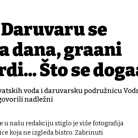
 Daruvaru se
a dana, građani
di... Što se doga
vatskih voda i daruvarsku podružnicu Vod
govorili nadležni
e u našu redakciju stiglo je više fotografija
ce koja ne izgleda bistro. Zabrinuti