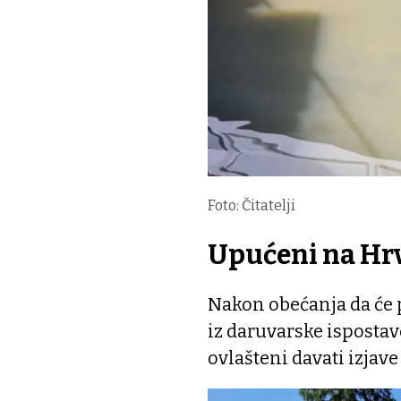
Foto: Čitatelji
Upućeni na Hr
Nakon obećanja da će p
iz daruvarske isposta
ovlašteni davati izjave