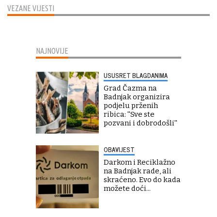
VEZANE VIJESTI
NAJNOVIJE
USUSRET BLAGDANIMA
Grad Čazma na
Badnjak organizira
podjelu prženih
ribica: ''Sve ste
pozvani i dobrodošli''
OBAVIJEST
Darkom i Reciklažno
na Badnjak rade, ali
skraćeno. Evo do kada
možete doći...