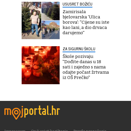
USUSRET BOŽIĆU
Zamirisala
bjelovarska 'Ulica
borova': ''Cijene su iste
kao lani, a dio drvaca
darujemo''
ZA SIGURNU ŠKOLU
Škole pozivaju:
''Dođite danas u 18
sati i zajedno s nama
odajte počast žrtvama
iz OŠ Prečko''