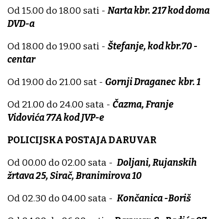
Od 15.00 do 18.00 sati -
Narta kbr. 217 kod doma
DVD-a
Od 18.00 do 19.00 sati -
Štefanje, kod kbr.70 -
centar
Od 19.00 do 21.00 sat -
Gornji Draganec kbr. 1
Od 21.00 do 24.00 sata -
Čazma, Franje
Vidovića 77A kod JVP-e
POLICIJSKA POSTAJA DARUVAR
Od 00.00 do 02.00 sata -
Doljani, Rujanskih
žrtava 25, Sirač, Branimirova 10
Od 02.30 do 04.00 sata -
Končanica -Boriš