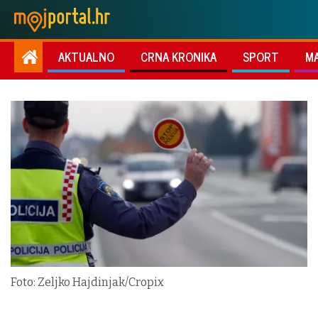
AKTUALNO
CRNA KRONIKA
SPORT
M
Foto: Zeljko Hajdinjak/Cropix