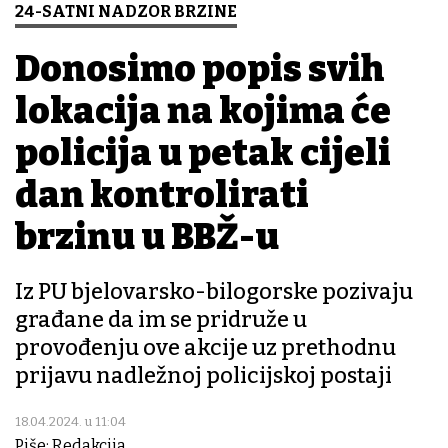
24-SATNI NADZOR BRZINE
Donosimo popis svih
lokacija na kojima će
policija u petak cijeli
dan kontrolirati
brzinu u BBŽ-u
Iz PU bjelovarsko-bilogorske pozivaju
građane da im se pridruže u
provođenju ove akcije uz prethodnu
prijavu nadležnoj policijskoj postaji
18.04.2024. u 11:04
Piše: Redakcija