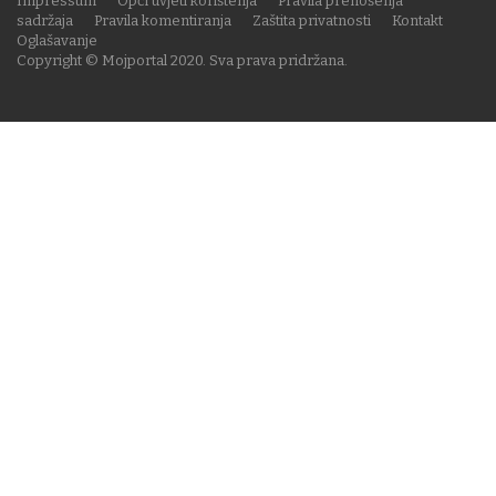
Impressum
Opći uvjeti korištenja
Pravila prenošenja
sadržaja
Pravila komentiranja
Zaštita privatnosti
Kontakt
Oglašavanje
Copyright © Mojportal 2020. Sva prava pridržana.