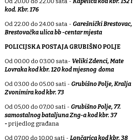
Od 20.00 do 22.00 sata -
Kapelica kod kbr. 152 i
kod. Kbr. 176
Od 22.00 do 24.00 sata -
Garešnički Brestovac,
Brestovačka ulica bb -centar mjesta
POLICIJSKA POSTAJA GRUBIŠNO POLJE
Od 00.00 do 03.00 sata-
Veliki Zdenci, Mate
Lovraka kod kbr. 120 kod mjesnog doma
Od 03.00 do 05.00 sati -
Grubišno Polje, Kralja
Zvonimira kod kbr. 73
Od 05,00 do 07,00 sati -
Grubišno Polje, 77.
samostalnog bataljuna Zng-a kod kbr. 37
-
prijedlog građana
Od 07,00 do 10,00 sati -
Lončarica kod kbr. 38