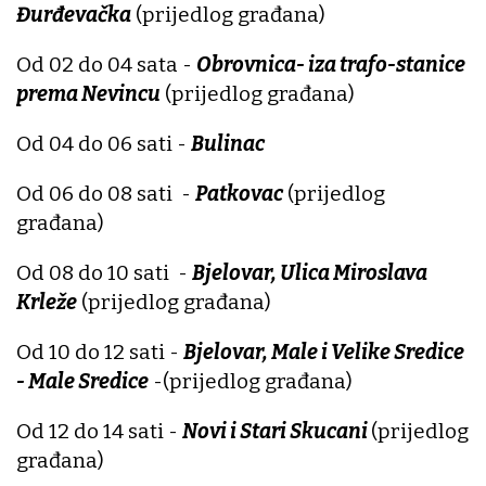
Đurđevačka
(prijedlog građana)
Od 02 do 04 sata -
Obrovnica- iza trafo-stanice
prema Nevincu
(prijedlog građana)
Od 04 do 06 sati -
Bulinac
Od 06 do 08 sati -
Patkovac
(prijedlog
građana)
Od 08 do 10 sati -
Bjelovar, Ulica Miroslava
Krleže
(prijedlog građana)
Od 10 do 12 sati -
Bjelovar, Male i Velike Sredice
- Male Sredice
-(prijedlog građana)
Od 12 do 14 sati -
Novi i Stari Skucani
(prijedlog
građana)