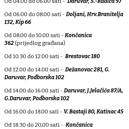
Od 04.00 do 06.00 sati -
Daruvar, S.-Radića 97
Od 06.00 do 08.00 sati -
Doljani, Hrv.Branitelja
132, Kip 66
Od 08.00 do 10.00 sati -
Končanica
362
(prijedlog građana)
Od 10.30 do 12.00 sati -
Brestovac 180
Od 12.00 do 14.00 sati -
Dežanovac 281, G.
Daruvar, Podborska 102
Od 14.00 do 16.00 sati -
Daruvar, J.Jelačića 87/A,
G.Daruvar, Podborska 102
Od 16.00 do 18.00 sati -
V. Bastaji 80, Katinac 45
Od 18.30 do 20,00 sati -
Končanica