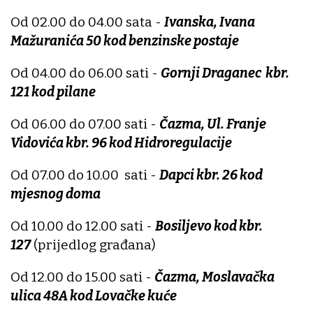
Od 02.00 do 04.00 sata -
Ivanska, Ivana
Mažuranića 50 kod benzinske postaje
Od 04.00 do 06.00 sati -
Gornji Draganec kbr.
121 kod pilane
Od 06.00 do 07.00 sati -
Čazma, Ul. Franje
Vidovića kbr. 96 kod Hidroregulacije
Od 07.00 do 10.00 sati -
Dapci kbr. 26 kod
mjesnog doma
Od 10.00 do 12.00 sati -
Bosiljevo kod kbr.
127
(prijedlog građana)
Od 12.00 do 15.00 sati -
Čazma, Moslavačka
ulica 48A kod Lovačke kuće