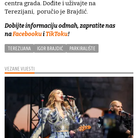
centra grada. Dođite i uživajte na
Terezijani, poručio je Brajdić.
Dobijte informaciju odmah, zapratite nas
na
Facebooku
i
TikToku
!
TEREZIJANA
IGOR BRAJDIĆ
PARKIRALIŠTE
VEZANE VIJESTI