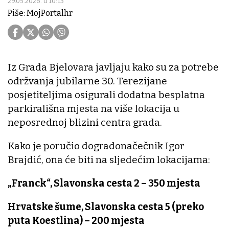
29.05.2026. u 10:13
Piše: MojPortalhr
Iz Grada Bjelovara javljaju kako su za potrebe
održvanja jubilarne 30. Terezijane
posjetiteljima osigurali dodatna besplatna
parkirališna mjesta na više lokacija u
neposrednoj blizini centra grada.
Kako je poručio dogradonačečnik Igor
Brajdić, ona će biti na sljedećim lokacijama:
„Franck“, Slavonska cesta 2 – 350 mjesta
Hrvatske šume, Slavonska cesta 5 (preko
puta Koestlina) – 200 mjesta