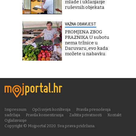
mlade i uklanjanje
ruševnih objekata
VAŽNA OBAVIJEST
PROMJENA ZBOG
PRAZNIKA U subotu
nema tržnice u
Daruvaru, evo kada
možete u nabavku
Impressum
Opći uvjeti korištenja
Pravila prenošenja
sadržaja
Pravila komentiranja
Zaštita privatnosti
Kontakt
Oglašavanje
Copyright © Mojportal 2020. Sva prava pridržana.