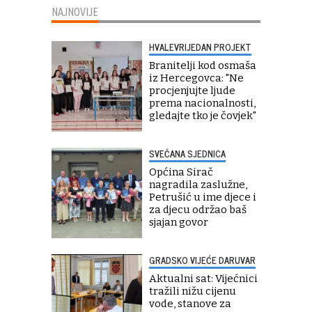
NAJNOVIJE
HVALEVRIJEDAN PROJEKT
Branitelji kod osmaša
iz Hercegovca: "Ne
procjenjujte ljude
prema nacionalnosti,
gledajte tko je čovjek"
SVEČANA SJEDNICA
Općina Sirač
nagradila zaslužne,
Petrušić u ime djece i
za djecu održao baš
sjajan govor
GRADSKO VIJEĆE DARUVAR
Aktualni sat: Vijećnici
tražili nižu cijenu
vode, stanove za