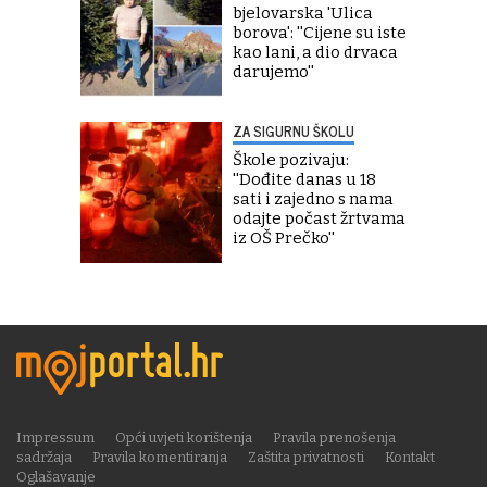
bjelovarska 'Ulica
borova': ''Cijene su iste
kao lani, a dio drvaca
darujemo''
ZA SIGURNU ŠKOLU
Škole pozivaju:
''Dođite danas u 18
sati i zajedno s nama
odajte počast žrtvama
iz OŠ Prečko''
Impressum
Opći uvjeti korištenja
Pravila prenošenja
sadržaja
Pravila komentiranja
Zaštita privatnosti
Kontakt
Oglašavanje