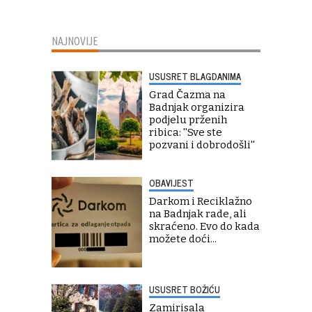
NAJNOVIJE
USUSRET BLAGDANIMA
Grad Čazma na
Badnjak organizira
podjelu prženih
ribica: ''Sve ste
pozvani i dobrodošli''
OBAVIJEST
Darkom i Reciklažno
na Badnjak rade, ali
skraćeno. Evo do kada
možete doći...
USUSRET BOŽIĆU
Zamirisala