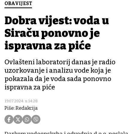
OBAVIJEST
Dobra vijest: voda u
Siraču ponovno je
ispravna za piće
Ovlašteni laboratorij danas je radio
uzorkovanje i analizu vode koja je
pokazala da je voda sada ponovno
ispravna za piće
19.07.2024. u 14:28
Piše: Redakcija
Darkom vodoopskrba i odvodnja d.o.o. poslala