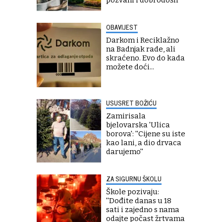
pozvani i dobrodošli''
OBAVIJEST
Darkom i Reciklažno
na Badnjak rade, ali
skraćeno. Evo do kada
možete doći...
USUSRET BOŽIĆU
Zamirisala
bjelovarska 'Ulica
borova': ''Cijene su iste
kao lani, a dio drvaca
darujemo''
ZA SIGURNU ŠKOLU
Škole pozivaju:
''Dođite danas u 18
sati i zajedno s nama
odajte počast žrtvama