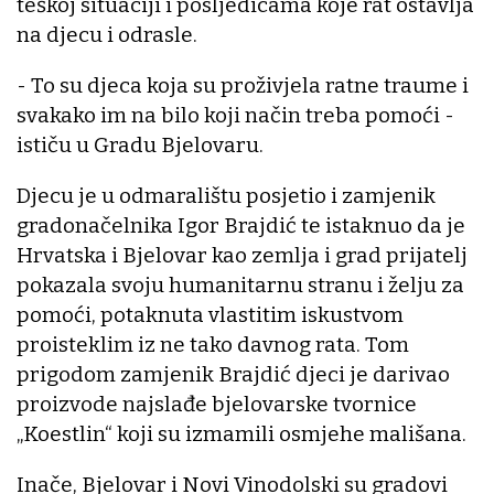
teškoj situaciji i posljedicama koje rat ostavlja
na djecu i odrasle.
- To su djeca koja su proživjela ratne traume i
svakako im na bilo koji način treba pomoći -
ističu u Gradu Bjelovaru.
Djecu je u odmaralištu posjetio i zamjenik
gradonačelnika Igor Brajdić te istaknuo da je
Hrvatska i Bjelovar kao zemlja i grad prijatelj
pokazala svoju humanitarnu stranu i želju za
pomoći, potaknuta vlastitim iskustvom
proisteklim iz ne tako davnog rata. Tom
prigodom zamjenik Brajdić djeci je darivao
proizvode najslađe bjelovarske tvornice
„Koestlin“ koji su izmamili osmjehe mališana.
Inače, Bjelovar i Novi Vinodolski su gradovi