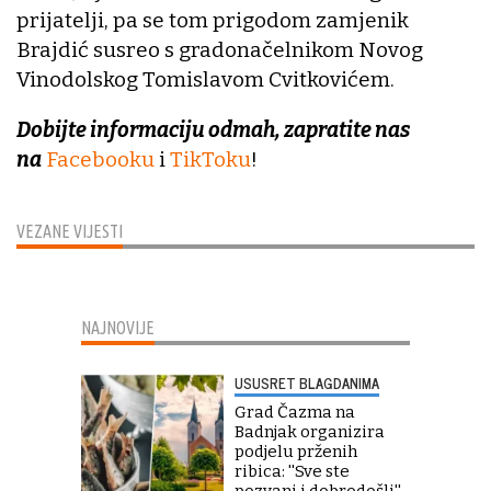
prijatelji, pa se tom prigodom zamjenik
Brajdić susreo s gradonačelnikom Novog
Vinodolskog Tomislavom Cvitkovićem.
Dobijte informaciju odmah, zapratite nas
na
Facebooku
i
TikToku
!
VEZANE VIJESTI
NAJNOVIJE
USUSRET BLAGDANIMA
Grad Čazma na
Badnjak organizira
podjelu prženih
ribica: ''Sve ste