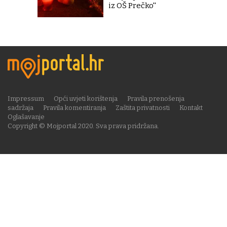
iz OŠ Prečko''
Impressum
Opći uvjeti korištenja
Pravila prenošenja
sadržaja
Pravila komentiranja
Zaštita privatnosti
Kontakt
Oglašavanje
Copyright © Mojportal 2020. Sva prava pridržana.