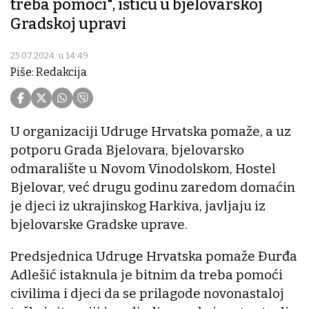
treba pomoći", ističu u bjelovarskoj
Gradskoj upravi
25.07.2024. u 14:49
Piše: Redakcija
U organizaciji Udruge Hrvatska pomaže, a uz
potporu Grada Bjelovara, bjelovarsko
odmaralište u Novom Vinodolskom, Hostel
Bjelovar, već drugu godinu zaredom domaćin
je djeci iz ukrajinskog Harkiva, javljaju iz
bjelovarske Gradske uprave.
Predsjednica Udruge Hrvatska pomaže Đurđa
Adlešić istaknula je bitnim da treba pomoći
civilima i djeci da se prilagode novonastaloj