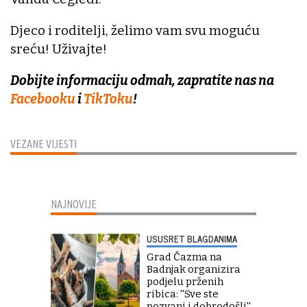
Djeco i roditelji, želimo vam svu moguću
sreću! Uživajte!
Dobijte informaciju odmah, zapratite nas na
Facebooku
i
TikToku
!
VEZANE VIJESTI
NAJNOVIJE
USUSRET BLAGDANIMA
Grad Čazma na
Badnjak organizira
podjelu prženih
ribica: ''Sve ste
pozvani i dobrodošli''