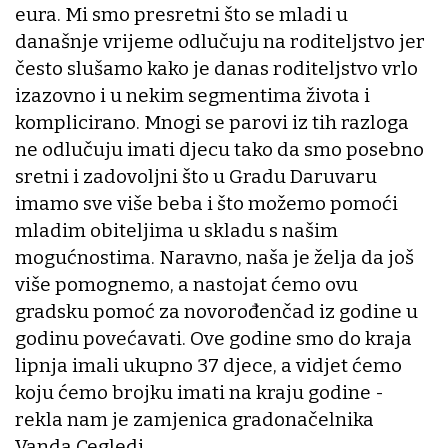
eura. Mi smo presretni što se mladi u
današnje vrijeme odlučuju na roditeljstvo jer
često slušamo kako je danas roditeljstvo vrlo
izazovno i u nekim segmentima života i
komplicirano. Mnogi se parovi iz tih razloga
ne odlučuju imati djecu tako da smo posebno
sretni i zadovoljni što u Gradu Daruvaru
imamo sve više beba i što možemo pomoći
mladim obiteljima u skladu s našim
mogućnostima. Naravno, naša je želja da još
više pomognemo, a nastojat ćemo ovu
gradsku pomoć za novorođenčad iz godine u
godinu povećavati. Ove godine smo do kraja
lipnja imali ukupno 37 djece, a vidjet ćemo
koju ćemo brojku imati na kraju godine -
rekla nam je zamjenica gradonačelnika
Vanda Cegledi.