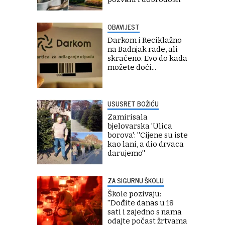
OBAVIJEST
Darkom i Reciklažno
na Badnjak rade, ali
skraćeno. Evo do kada
možete doći...
USUSRET BOŽIĆU
Zamirisala
bjelovarska 'Ulica
borova': ''Cijene su iste
kao lani, a dio drvaca
darujemo''
ZA SIGURNU ŠKOLU
Škole pozivaju:
''Dođite danas u 18
sati i zajedno s nama
odajte počast žrtvama