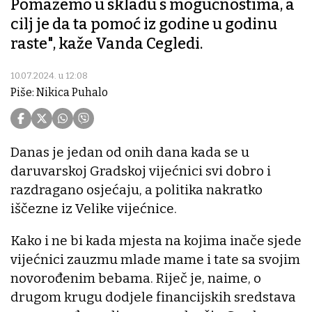
Pomažemo u skladu s mogućnostima, a
cilj je da ta pomoć iz godine u godinu
raste", kaže Vanda Cegledi.
10.07.2024. u 12:08
Piše: Nikica Puhalo
Danas je jedan od onih dana kada se u
daruvarskoj Gradskoj vijećnici svi dobro i
razdragano osjećaju, a politika nakratko
iščezne iz Velike vijećnice.
Kako i ne bi kada mjesta na kojima inače sjede
vijećnici zauzmu mlade mame i tate sa svojim
novorođenim bebama. Riječ je, naime, o
drugom krugu dodjele financijskih sredstava