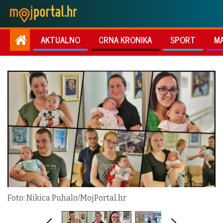
AKTUALNO
CRNA KRONIKA
SPORT
M
Foto: Nikica Puhalo/MojPortal.hr