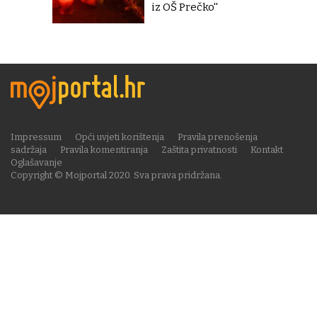
iz OŠ Prečko''
Impressum
Opći uvjeti korištenja
Pravila prenošenja
sadržaja
Pravila komentiranja
Zaštita privatnosti
Kontakt
Oglašavanje
Copyright © Mojportal 2020. Sva prava pridržana.