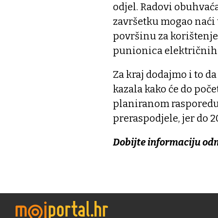
odjel. Radovi obuhvaća
završetku mogao naći u
površinu za korištenje,
punionica električnih b
Za kraj dodajmo i to d
kazala kako će do poče
planiranom rasporedu,
preraspodjele, jer do 2
Dobijte informaciju od