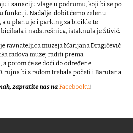
ju i sanaciju vlage u podrumu, koji bi se po
 funkciji. Nadalje, dobit ćemo zelenu
 a u planu je i parking za bicikle te
icikala i nadstrešnica, istaknula je Štivić.
a je ravnateljica muzeja Marijana Dragičević
tka radova muzej raditi prema
 a potom će se doći do određene
0. rujna bi s radom trebala početi i Barutana.
mah, zapratite nas na
Facebooku
!