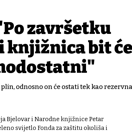
"Po završetku
 knjižnica bit ć
modostatni"
plin, odnosno on će ostati tek kao rezervn
a Bjelovar i Narodne knjižnice Petar
leno svijetlo Fonda za zaštitu okoliša i