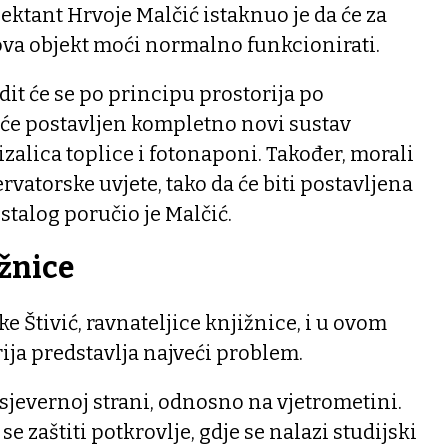
jektant Hrvoje Malčić istaknuo je da će za
ova objekt moći normalno funkcionirati.
dit će se po principu prostorija po
it će postavljen kompletno novi sustav
dizalica toplice i fotonaponi. Također, morali
rvatorske uvjete, tako da će biti postavljena
ostalog poručio je Malčić.
žnice
e Štivić, ravnateljice knjižnice, i u ovom
rija predstavlja najveći problem.
 sjevernoj strani, odnosno na vjetrometini.
e zaštiti potkrovlje, gdje se nalazi studijski