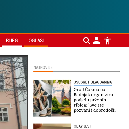
BIJEG
OGLASI
NAJNOVIJE
USUSRET BLAGDANIMA
Grad Čazma na
Badnjak organizira
podjelu prženih
ribica: ''Sve ste
pozvani i dobrodošli''
OBAVIJEST