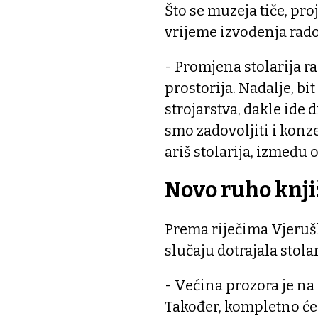
Što se muzeja tiče, pro
vrijeme izvođenja rad
- Promjena stolarija ra
prostorija. Nadalje, b
strojarstva, dakle ide 
smo zadovoljiti i konze
ariš stolarija, između 
Novo ruho knji
Prema riječima Vjerušk
slučaju dotrajala stola
- Većina prozora je na
Također, kompletno će s