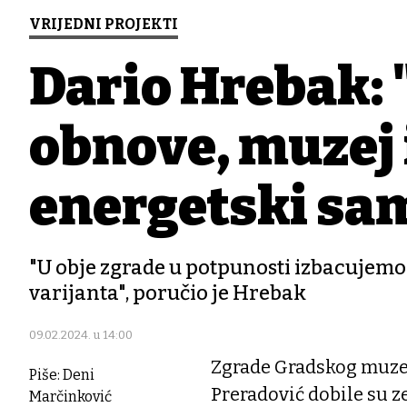
VRIJEDNI PROJEKTI
Dario Hrebak: 
obnove, muzej i
energetski sa
"U obje zgrade u potpunosti izbacujemo 
varijanta", poručio je Hrebak
09.02.2024. u 14:00
Zgrade Gradskog muzej
Piše: Deni
Preradović dobile su ze
Marčinković