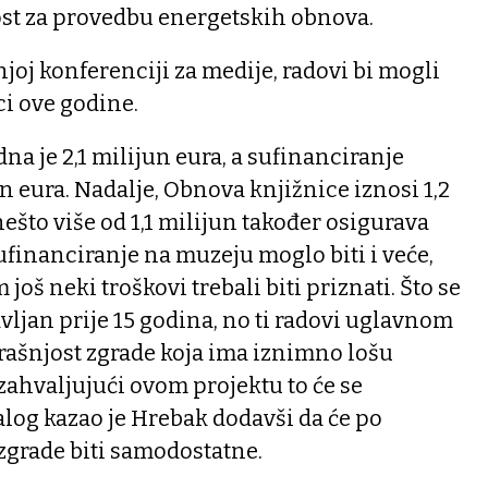
st za provedbu energetskih obnova.
joj konferenciji za medije, radovi bi mogli
ci ove godine.
na je 2,1 milijun eura, a sufinanciranje
n eura. Nadalje, Obnova knjižnice iznosi 1,2
nešto više od 1,1 milijun također osigurava
ufinanciranje na muzeju moglo biti i veće,
još neki troškovi trebali biti priznati. Što se
avljan prije 15 godina, no ti radovi uglavnom
rašnjost zgrade koja ima iznimno lošu
zahvaljujući ovom projektu to će se
alog kazao je Hrebak dodavši da će po
zgrade biti samodostatne.