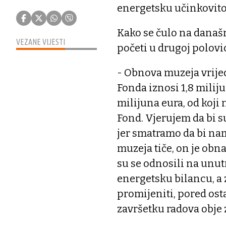
energetsku učinkovito
Kako se čulo na današn
VEZANE VIJESTI
početi u drugoj polovi
- Obnova muzeja vrijed
Fonda iznosi 1,8 miliju
milijuna eura, od koji 
Fond. Vjerujem da bi s
jer smatramo da bi nam 
muzeja tiče, on je obn
su se odnosili na unut
energetsku bilancu, a 
promijeniti, pored ost
završetku radova obje 