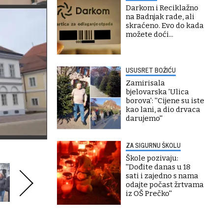
Darkom i Reciklažno
na Badnjak rade, ali
skraćeno. Evo do kada
možete doći...
USUSRET BOŽIĆU
Zamirisala
bjelovarska 'Ulica
borova': ''Cijene su iste
kao lani, a dio drvaca
darujemo''
ZA SIGURNU ŠKOLU
Škole pozivaju:
''Dođite danas u 18
sati i zajedno s nama
odajte počast žrtvama
iz OŠ Prečko''