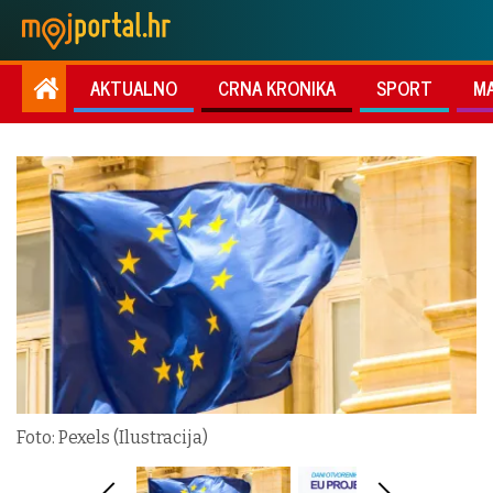
AKTUALNO
CRNA KRONIKA
SPORT
M
Foto: Pexels (Ilustracija)