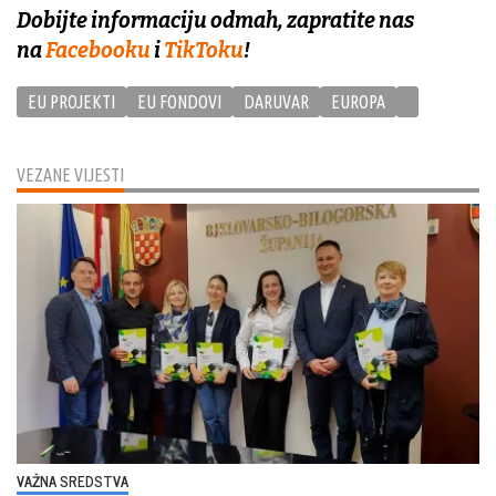
Dobijte informaciju odmah, zapratite nas
na
Facebooku
i
TikToku
!
EU PROJEKTI
EU FONDOVI
DARUVAR
EUROPA
VEZANE VIJESTI
VAŽNA SREDSTVA