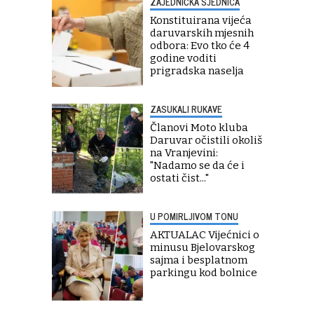
ZAJEDNIČKA SJEDNICA
Konstituirana vijeća
daruvarskih mjesnih
odbora: Evo tko će 4
godine voditi
prigradska naselja
ZASUKALI RUKAVE
Članovi Moto kluba
Daruvar očistili okoliš
na Vranjevini:
"Nadamo se da će i
ostati čist..."
U POMIRLJIVOM TONU
AKTUALAC Vijećnici o
minusu Bjelovarskog
sajma i besplatnom
parkingu kod bolnice