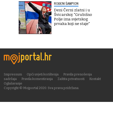
ROĐENI ŠAMPION
Deni Černi zlatni i u
Švicarskoj: "Grubišno
Polje ima svjetskog
prvaka koji ne staje"
Impressum
Opći uvjeti korištenja
Pravila prenošenja
sadržaja
Pravila komentiranja
Zaštita privatnosti
Kontakt
Oglašavanje
Copyright © Mojportal 2020. Sva prava pridržana.