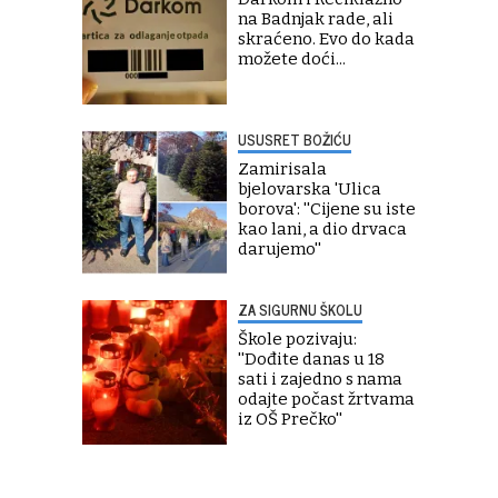
na Badnjak rade, ali
skraćeno. Evo do kada
možete doći...
USUSRET BOŽIĆU
Zamirisala
bjelovarska 'Ulica
borova': ''Cijene su iste
kao lani, a dio drvaca
darujemo''
ZA SIGURNU ŠKOLU
Škole pozivaju:
''Dođite danas u 18
sati i zajedno s nama
odajte počast žrtvama
iz OŠ Prečko''