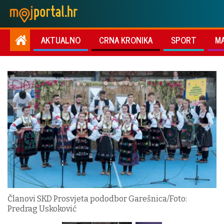
AKTUALNO
CRNA KRONIKA
SPORT
M
Članovi SKD Prosvjeta pododbor Garešnica/Foto:
Predrag Uskoković