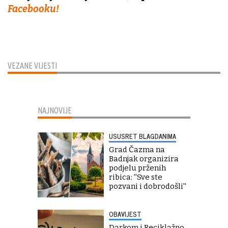
Facebooku!
VEZANE VIJESTI
NAJNOVIJE
USUSRET BLAGDANIMA
Grad Čazma na
Badnjak organizira
podjelu prženih
ribica: ''Sve ste
pozvani i dobrodošli''
OBAVIJEST
Darkom i Reciklažno