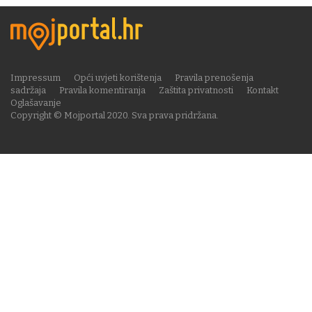
Impressum
Opći uvjeti korištenja
Pravila prenošenja
sadržaja
Pravila komentiranja
Zaštita privatnosti
Kontakt
Oglašavanje
Copyright © Mojportal 2020. Sva prava pridržana.