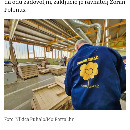
da odu zadovoljni, zaključio je ravnatelj Zoran
Polenus.
Foto: Nikica Puhalo/MojPortal.hr