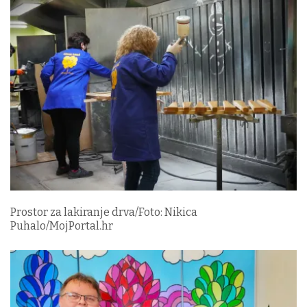
Prostor za lakiranje drva/Foto: Nikica
Puhalo/MojPortal.hr