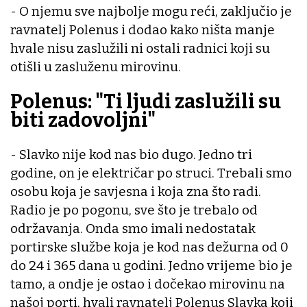
- O njemu sve najbolje mogu reći, zaključio je
ravnatelj Polenus i dodao kako ništa manje
hvale nisu zaslužili ni ostali radnici koji su
otišli u zasluženu mirovinu.
Polenus: "Ti ljudi zaslužili su
biti zadovoljni"
- Slavko nije kod nas bio dugo. Jedno tri
godine, on je električar po struci. Trebali smo
osobu koja je savjesna i koja zna što radi.
Radio je po pogonu, sve što je trebalo od
održavanja. Onda smo imali nedostatak
portirske službe koja je kod nas dežurna od 0
do 24 i 365 dana u godini. Jedno vrijeme bio je
tamo, a ondje je ostao i dočekao mirovinu na
našoj porti, hvali ravnatelj Polenus Slavka koji