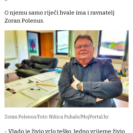
O njemu samo riječi hvale ima i ravnatelj
Zoran Polenus.
Zoran Polenus/Foto: Nikica Puhalo/MojPortal.hr
- Vlado je živio vrlo teško. Jedno vrijeme živio