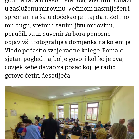
godina rada u našoj ustanovi, Vladimir odlazi
u zasluženu mirovinu. Većinom nasmiješen i
spreman na šalu dočekao je i taj dan. Želimo
mu dugu, sretnu i zanimljivu mirovinu,
poručili su iz Suvenir Arbora ponosno
objavivši i fotografije s domjenka na kojem je
Vlado počastio svoje radne kolege. Pomalo
sjetan pogled najbolje govori koliko je ovaj
čovjek sebe davao za posao koji je radio
gotovo četiri desetljeća.