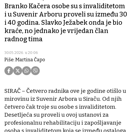
Branko Kačera osobe su s invaliditetom
i u Suvenir Arboru proveli su između 30
i 40 godina. Slavko Ježabek onda je bio
kraće, no jednako je vrijedan član
radnog tima
30.05.2026. u 20:06
Piše: Martina Čapo
SIRAČ – Četvero radnika ove je godine otišlo u
mirovinu iz Suvenir Arbora u Siraču. Od njih
četvero čak troje su osobe s invaliditetom.
Desetljeća su proveli u ovoj ustanovi za
profesionalnu rehabilitaciju i zapošljavanje
osoba s invaliditetom koja se između ostaloga,