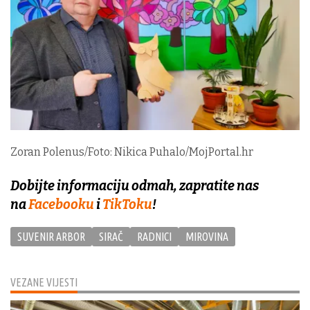
Zoran Polenus/Foto: Nikica Puhalo/MojPortal.hr
Dobijte informaciju odmah, zapratite nas
na
Facebooku
i
TikToku
!
SUVENIR ARBOR
SIRAČ
RADNICI
MIROVINA
VEZANE VIJESTI