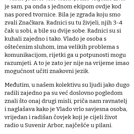
je sam, pa onda s jednom ekipom ovdje kod
nas pored tvornice. Bila je zgrada koju smo
zvali Značkara. Radnici su tu živjeli, njih 3-4
čak u sobi, a bile su dvije sobe. Radnici su si
kuhali zajedno i tako. Vlado je osoba s
oštećenim sluhom, ima velikih problema s
komunikacijom, rijetki ga u potpunosti mogu
razumjeti. A to je zato jer nije na vrijeme imao
mogućnost učiti znakovni jezik.
Međutim, u našem kolektivu su ljudi jako dugo
radili zajedno pa su već doslovno pogledom
znali što onaj drugi misli, priča nam ravnatelj
i naglašava kako je Vlado vrlo savjesna osoba,
vrijedan i radišan čovjek koji je cijeli život
radio u Suvenir Arbor, najčešće u pilani.