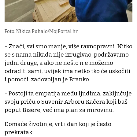
Foto: Nikica Puhalo/MojPortal.hr
- Znači, svi smo manje, više ravnopravni. Nitko
se s nama nikada nije izrugivao, podržavamo
jedni druge, a ako ne nešto n e možemo
odraditi sami, uvijek ima netko tko će uskočiti
i pomoći, zadovoljan je Branko.
- Postoji ta empatija među ljudima, zaključuje
svoju priču o Suvenir Arboru Kačera koji baš
poput Bisere, već ima plan za mirovinu.
Domaće životinje, vrt i dan koji je često
prekratak.