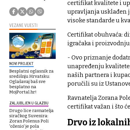
certifikat kvalitete i 
upravljanja usklađen 
visoke standarde u kval
VEZANE VIJESTI
Certifikat obuhvaća: di
igračaka i proizvodnju
- Ovo priznanje dodat
NOVI PROJEKT
unapređenju kvalitete
Besplatni oglasnik za
naših partnera i kupac
središnju Hrvatsku:
Oglašavaj baš sve
poručili su iz Ustanov
besplatno na
MojPortal.hr!
Ravnatelja Zorana Pole
ZALJUBLJEN U GLAZBU
certifikat važan i što 
Drugo lice ravnatelja
siračkog Suvenira:
Drvo iz lokaln
Zoran Polenus Poli
'oženio' je pola