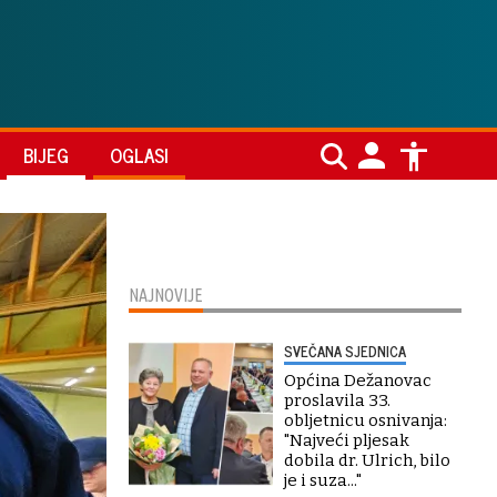
BIJEG
OGLASI
NAJNOVIJE
SVEČANA SJEDNICA
Općina Dežanovac
proslavila 33.
obljetnicu osnivanja:
"Najveći pljesak
dobila dr. Ulrich, bilo
je i suza..."