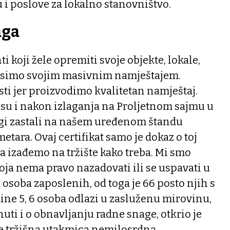
u i poslove za lokalno stanovništvo.
aga
ti koji žele opremiti svoje objekte, lokale,
osimo svojim masivnim namještajem.
ti jer proizvodimo kvalitetan namještaj.
e su i nakon izlaganja na Proljetnom sajmu u
i zastali na našem uređenom štandu
etara. Ovaj certifikat samo je dokaz o toj
 da izađemo na tržište kako treba. Mi smo
ja nema pravo nazadovati ili se uspavati u
osoba zaposlenih, od toga je 66 posto njih s
ine 5, 6 osoba odlazi u zasluženu mirovinu,
uti i o obnavljanju radne snage, otkrio je
je tržišna utakmica nemilosrdna.