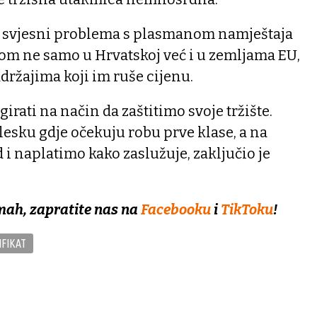
vi svjesni problema s plasmanom namještaja
om ne samo u Hrvatskoj već i u zemljama EU,
adržajima koji im ruše cijenu.
rati na način da zaštitimo svoje tržište.
esku gdje očekuju robu prve klase, a na
 i naplatimo kako zaslužuje, zaključio je
mah, zapratite nas na
Facebooku
i
TikToku
!
IFIKAT