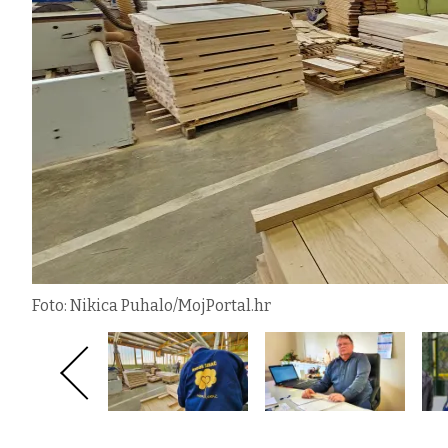
Foto: Nikica Puhalo/MojPortal.hr