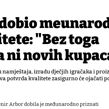
 dobio međunaro
itete: "Bez toga
 ni novih kupac
u namještaja, izradu dječjih igračaka i pro
va potvrda kvalitete zasigurno će ojačati p
nir Arbor dobila je međunarodno priznati