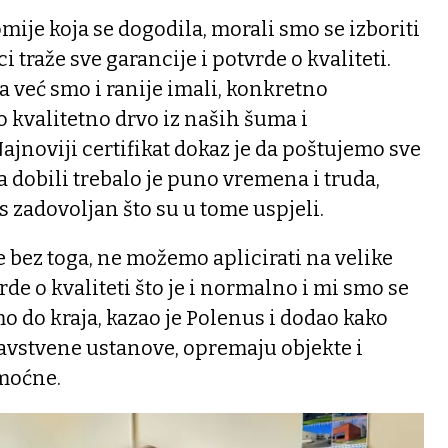
mije koja se dogodila, morali smo se izboriti
pci traže sve garancije i potvrde o kvaliteti.
ta već smo i ranije imali, konkretno
o kvalitetno drvo iz naših šuma i
ajnoviji certifikat dokaz je da poštujemo sve
 dobili trebalo je puno vremena i truda,
s zadovoljan što su u tome uspjeli.
 bez toga, ne možemo aplicirati na velike
vrde o kvaliteti što je i normalno i mi smo se
mo do kraja, kazao je Polenus i dodao kako
avstvene ustanove, opremaju objekte i
emoćne.