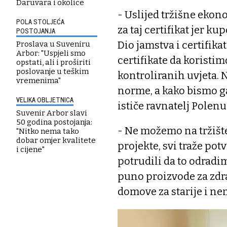
Daruvara i okolice
- Uslijed tržišne ekono
POLA STOLJEĆA
za taj certifikat jer ku
POSTOJANJA
Dio jamstva i certifika
Proslava u Suveniru
Arbor: "Uspjeli smo
certifikate da koristim
opstati, ali i proširiti
poslovanje u teškim
kontroliranih uvjeta. N
vremenima"
norme, a kako bismo ga
VELIKA OBLJETNICA
ističe ravnatelj Polenu
Suvenir Arbor slavi
50 godina postojanja:
- Ne možemo na tržište
"Nitko nema tako
dobar omjer kvalitete
projekte, svi traže pot
i cijene"
potrudili da to odradi
puno proizvode za zdr
domove za starije i n