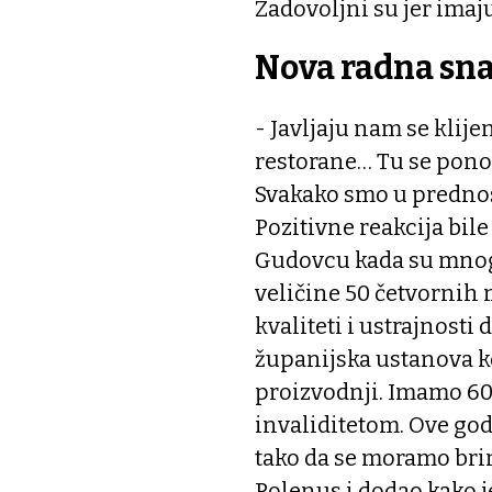
Zadovoljni su jer imaj
Nova radna sn
- Javljaju nam se klijen
restorane… Tu se pon
Svakako smo u prednos
Pozitivne reakcija bil
Gudovcu kada su mnog
veličine 50 četvornih m
kvaliteti i ustrajnosti
županijska ustanova ko
proizvodnji. Imamo 60 
invaliditetom. Ove god
tako da se moramo brin
Polenus i dodao kako 