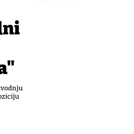
dni
a"
izvodnju
oziciju