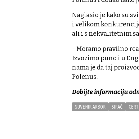
Naglasio je kako su s
i velikom konkurencij
ali i s nekvalitetnim s
- Moramo pravilno reagi
Izvozimo puno i u Engl
nama je da taj proizvod
Polenus.
Dobijte informaciju od
SUVENIR ARBOR
SIRAČ
CERT