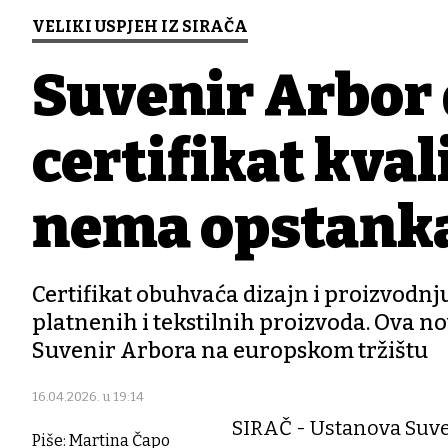
VELIKI USPJEH IZ SIRAČA
Suvenir Arbor
certifikat kval
nema opstanka
Certifikat obuhvaća dizajn i proizvodnj
platnenih i tekstilnih proizvoda. Ova no
Suvenir Arbora na europskom tržištu
16.04.2026. u 19:14
SIRAČ - Ustanova Suve
Piše: Martina Čapo