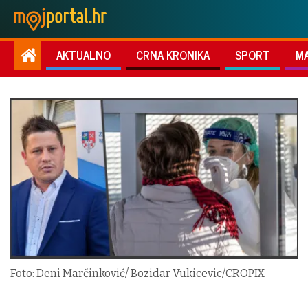
AKTUALNO
CRNA KRONIKA
SPORT
M
Foto: Deni Marčinković/ Bozidar Vukicevic/CROPIX