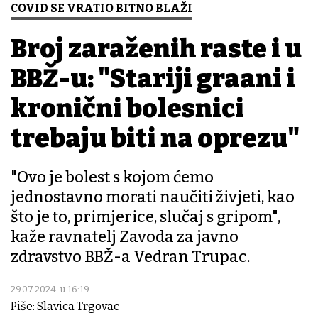
COVID SE VRATIO BITNO BLAŽI
Broj zaraženih raste i u
BBŽ-u: "Stariji građani i
kronični bolesnici
trebaju biti na oprezu"
"Ovo je bolest s kojom ćemo
jednostavno morati naučiti živjeti, kao
što je to, primjerice, slučaj s gripom",
kaže ravnatelj Zavoda za javno
zdravstvo BBŽ-a Vedran Trupac.
29.07.2024. u 16:19
Piše: Slavica Trgovac