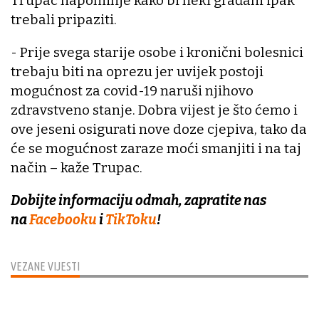
Trupac napominje kako bi neki građani ipak
trebali pripaziti.
- Prije svega starije osobe i kronični bolesnici
trebaju biti na oprezu jer uvijek postoji
mogućnost za covid-19 naruši njihovo
zdravstveno stanje. Dobra vijest je što ćemo i
ove jeseni osigurati nove doze cjepiva, tako da
će se mogućnost zaraze moći smanjiti i na taj
način – kaže Trupac.
Dobijte informaciju odmah, zapratite nas
na
Facebooku
i
TikToku
!
VEZANE VIJESTI