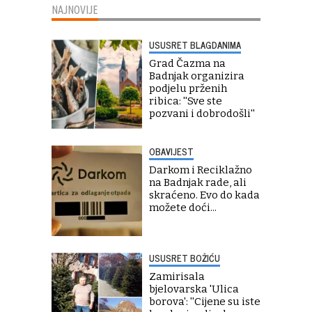
NAJNOVIJE
USUSRET BLAGDANIMA
Grad Čazma na
Badnjak organizira
podjelu prženih
ribica: ''Sve ste
pozvani i dobrodošli''
OBAVIJEST
Darkom i Reciklažno
na Badnjak rade, ali
skraćeno. Evo do kada
možete doći...
USUSRET BOŽIĆU
Zamirisala
bjelovarska 'Ulica
borova': ''Cijene su iste