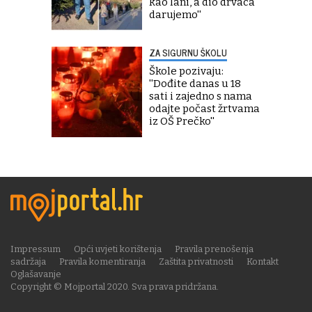
kao lani, a dio drvaca
darujemo''
ZA SIGURNU ŠKOLU
Škole pozivaju:
''Dođite danas u 18
sati i zajedno s nama
odajte počast žrtvama
iz OŠ Prečko''
Impressum
Opći uvjeti korištenja
Pravila prenošenja
sadržaja
Pravila komentiranja
Zaštita privatnosti
Kontakt
Oglašavanje
Copyright © Mojportal 2020. Sva prava pridržana.