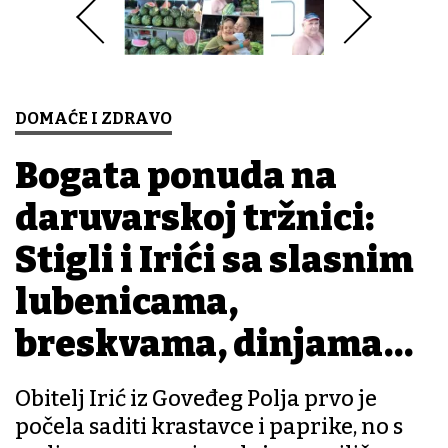
DOMAĆE I ZDRAVO
Bogata ponuda na
daruvarskoj tržnici:
Stigli i Irići sa slasnim
lubenicama,
breskvama, dinjama…
Obitelj Irić iz Goveđeg Polja prvo je
počela saditi krastavce i paprike, no s