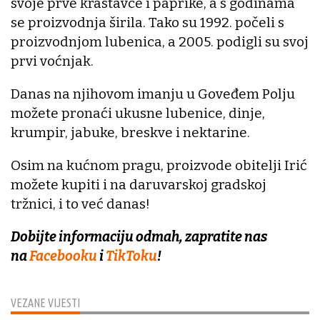
svoje prve krastavce i paprike, a s godinama
se proizvodnja širila. Tako su 1992. počeli s
proizvodnjom lubenica, a 2005. podigli su svoj
prvi voćnjak.
Danas na njihovom imanju u Goveđem Polju
možete pronaći ukusne lubenice, dinje,
krumpir, jabuke, breskve i nektarine.
Osim na kućnom pragu, proizvode obitelji Irić
možete kupiti i na daruvarskoj gradskoj
tržnici, i to već danas!
Dobijte informaciju odmah, zapratite nas
na
Facebooku
i
TikToku
!
VEZANE VIJESTI