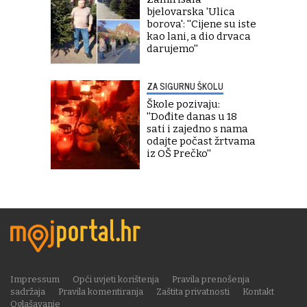
bjelovarska 'Ulica
borova': ''Cijene su iste
kao lani, a dio drvaca
darujemo''
ZA SIGURNU ŠKOLU
Škole pozivaju:
''Dođite danas u 18
sati i zajedno s nama
odajte počast žrtvama
iz OŠ Prečko''
Impressum
Opći uvjeti korištenja
Pravila prenošenja
sadržaja
Pravila komentiranja
Zaštita privatnosti
Kontakt
Oglašavanje