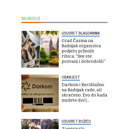
NAJNOVIJE
USUSRET BLAGDANIMA
Grad Čazma na
Badnjak organizira
podjelu prženih
ribica: ''Sve ste
pozvani i dobrodošli''
OBAVIJEST
Darkom i Reciklažno
na Badnjak rade, ali
skraćeno. Evo do kada
možete doći...
USUSRET BOŽIĆU
Zamirisala