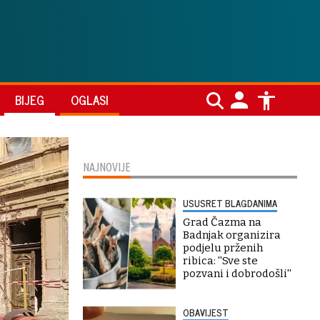
BIJEG
OGLASI
NAJNOVIJE
USUSRET BLAGDANIMA
Grad Čazma na
Badnjak organizira
podjelu prženih
ribica: ''Sve ste
pozvani i dobrodošli''
OBAVIJEST