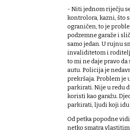
- Niti jednom riječju 
kontrolora, kazni, što s
ograničen, to je proble
podzemne garaže i slič
samo jedan. U rujnu sm
invaliditetom i roditel
to mi ne daje pravo da 
autu. Policija je nedavn
prekršaja. Problem je 
parkirati. Nije u redu
koristi kao garažu. Dj
parkirati, ljudi koji id
Od petka popodne vidit
netko smatra vlastitim 