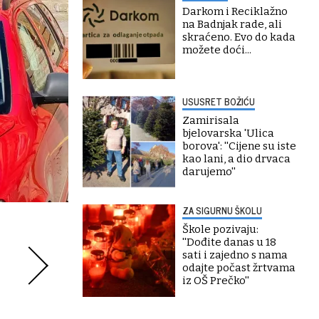
Darkom i Reciklažno
na Badnjak rade, ali
skraćeno. Evo do kada
možete doći...
USUSRET BOŽIĆU
Zamirisala
bjelovarska 'Ulica
borova': ''Cijene su iste
kao lani, a dio drvaca
darujemo''
ZA SIGURNU ŠKOLU
Škole pozivaju:
''Dođite danas u 18
sati i zajedno s nama
odajte počast žrtvama
iz OŠ Prečko''