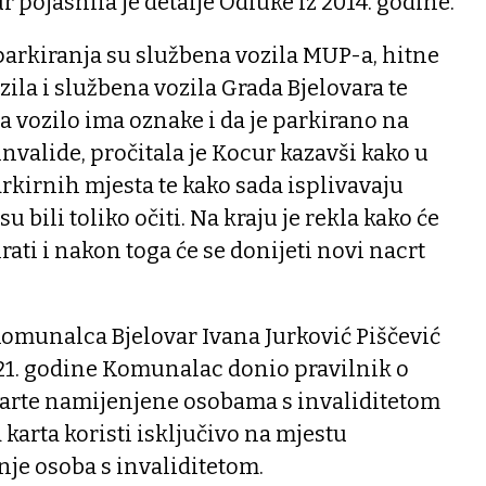
 pojasnila je detalje Odluke iz 2014. godine.
parkiranja su službena vozila MUP-a, hitne
ila i službena vozila Grada Bjelovara te
a vozilo ima oznake i da je parkirano na
valide, pročitala je Kocur kazavši kako u
rkirnih mjesta te kako sada isplivavaju
 bili toliko očiti. Na kraju je rekla kako će
rati i nakon toga će se donijeti novi nacrt
omunalca Bjelovar Ivana Jurković Piščević
021. godine Komunalac donio pravilnik o
karte namijenjene osobama s invaliditetom
a karta koristi isključivo na mjestu
je osoba s invaliditetom.