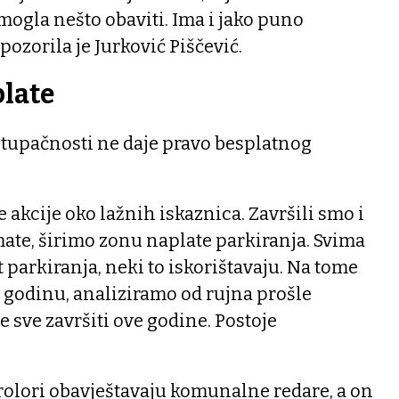
mogla nešto obaviti. Ima i jako puno
pozorila je Jurković Piščević.
plate
stupačnosti ne daje pravo besplatnog
ke akcije oko lažnih iskaznica. Završili smo i
ate, širimo zonu naplate parkiranja. Svima
parkiranja, neki to iskorištavaju. Na tome
 godinu, analiziramo od rujna prošle
 sve završiti ove godine. Postoje
.
rolori obavještavaju komunalne redare, a on