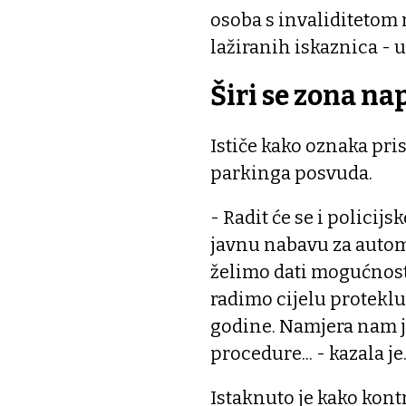
osoba s invaliditetom 
lažiranih iskaznica - u
Širi se zona na
Ističe kako oznaka pri
parkinga posvuda.
- Radit će se i policijs
javnu nabavu za autom
želimo dati mogućnost 
radimo cijelu proteklu
godine. Namjera nam je
procedure... - kazala je
Istaknuto je kako kont