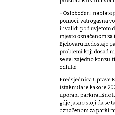
prostora Kristina Kocur
- Oslobođeni naplate 
pomoći, vatrogasna voz
invalidi pod uvjetom d
mjesto označenom za in
Bjelovaru nedostaje pa
problemi koji dosad nisu
se svi zajedno konzulti
odluke.
Predsjednica Uprave K
istaknula je kako je 2
uporabi parkirališne 
gdje jasno stoji da se t
označenom za parkiran