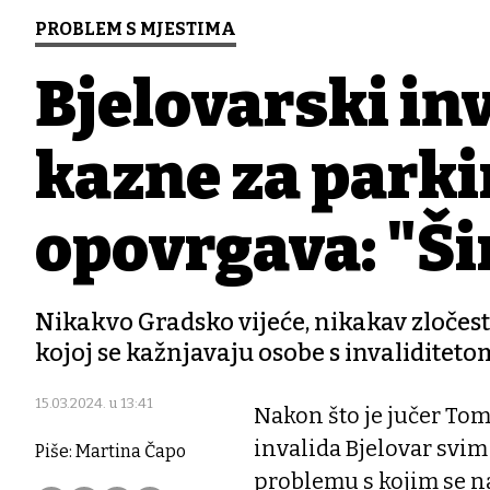
PROBLEM S MJESTIMA
Bjelovarski in
kazne za parki
opovrgava: "Ši
Nikakvo Gradsko vijeće, nikakav zločes
kojoj se kažnjavaju osobe s invaliditet
15.03.2024. u 13:41
Nakon što je jučer Tom
invalida Bjelovar svi
Piše: Martina Čapo
problemu s kojim se n