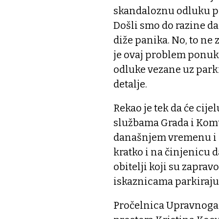
skandaloznu odluku po 
Došli smo do razine da
diže panika. No, to ne 
je ovaj problem ponuk
odluke vezane uz parki
detalje.
Rekao je tek da će cije
službama Grada i Kom
današnjem vremenu i 
kratko i na činjenicu 
obitelji koji su zaprav
iskaznicama parkiraju 
Pročelnica Upravnoga 