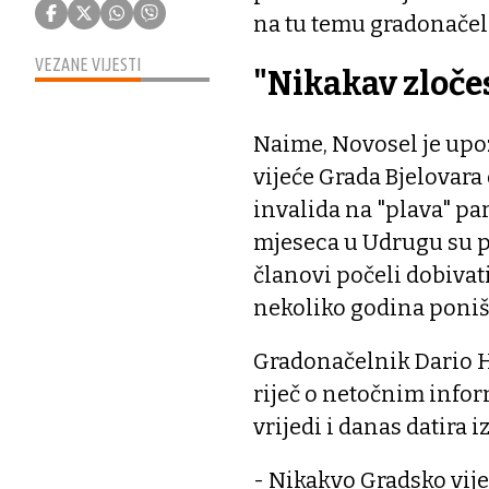
na tu temu gradonačel
VEZANE VIJESTI
"Nikakav zloče
Naime, Novosel je upoz
vijeće Grada Bjelovar
invalida na "plava" par
mjeseca u Udrugu su po
članovi počeli dobivati
nekoliko godina poništ
Gradonačelnik Dario H
riječ o netočnim infor
vrijedi i danas datira i
- Nikakvo Gradsko vije