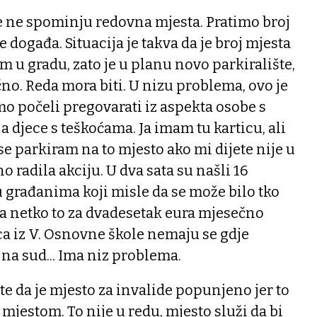
se ne spominju redovna mjesta. Pratimo broj
e događa. Situacija je takva da je broj mjesta
m u gradu, zato je u planu novo parkiralište,
no. Reda mora biti. U nizu problema, ovo je
o počeli pregovarati iz aspekta osobe s
ja djece s teškoćama. Ja imam tu karticu, ali
se parkiram na to mjesto ako mi dijete nije u
o radila akciju. U dva sata su našli 16
u građanima koji misle da se može bilo tko
 da netko to za dvadesetak eura mjesečno
eca iz V. Osnovne škole nemaju se gdje
u na sud... Ima niz problema.
e da je mjesto za invalide popunjeno jer to
mjestom. To nije u redu, mjesto služi da bi