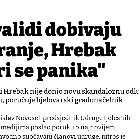
validi dobivaju
ranje, Hrebak
ri se panika"
ti Hrebak nije donio novu skandaloznu odl
om, poručuje bjelovarski gradonačelnik
islav Novosel, predsjednik Udruge tjelesnih
m medijima poslao poruku o najnovijem
avodno suočavaju članovi udruge, jutros je