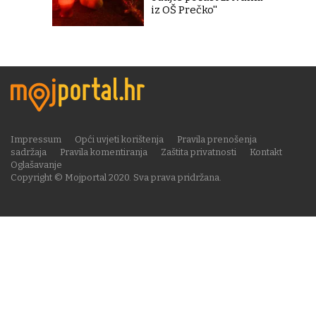
iz OŠ Prečko''
Impressum
Opći uvjeti korištenja
Pravila prenošenja
sadržaja
Pravila komentiranja
Zaštita privatnosti
Kontakt
Oglašavanje
Copyright © Mojportal 2020. Sva prava pridržana.