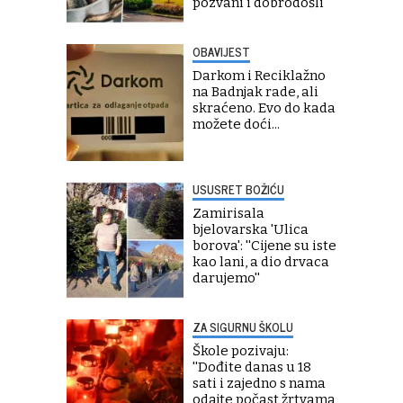
pozvani i dobrodošli''
OBAVIJEST
Darkom i Reciklažno
na Badnjak rade, ali
skraćeno. Evo do kada
možete doći...
USUSRET BOŽIĆU
Zamirisala
bjelovarska 'Ulica
borova': ''Cijene su iste
kao lani, a dio drvaca
darujemo''
ZA SIGURNU ŠKOLU
Škole pozivaju:
''Dođite danas u 18
sati i zajedno s nama
odajte počast žrtvama