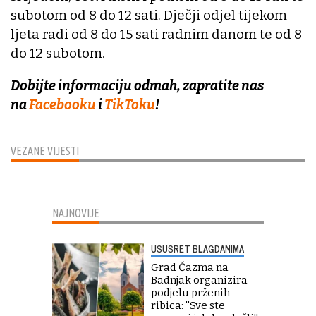
subotom od 8 do 12 sati. Dječji odjel tijekom
ljeta radi od 8 do 15 sati radnim danom te od 8
do 12 subotom.
Dobijte informaciju odmah, zapratite nas
na
Facebooku
i
TikToku
!
VEZANE VIJESTI
NAJNOVIJE
USUSRET BLAGDANIMA
Grad Čazma na
Badnjak organizira
podjelu prženih
ribica: ''Sve ste