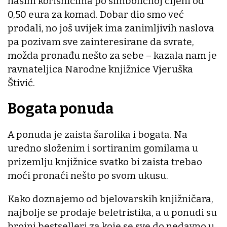
našim korisnicima po simboličnoj cijeni od
0,50 eura za komad. Dobar dio smo već
prodali, no još uvijek ima zanimljivih naslova
pa pozivam sve zainteresirane da svrate,
možda pronađu nešto za sebe – kazala nam je
ravnateljica Narodne knjižnice Vjeruška
Štivić.
Bogata ponuda
A ponuda je zaista šarolika i bogata. Na
uredno složenim i sortiranim gomilama u
prizemlju knjižnice svatko bi zaista trebao
moći pronaći nešto po svom ukusu.
Kako doznajemo od bjelovarskih knjižničara,
najbolje se prodaje beletristika, a u ponudi su
brojni bestselleri za koje se sve do nedavno u