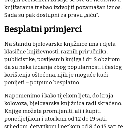
knjižarama trebao izdvojiti pozamašan iznos.
Sada su pak dostupni za pravu „siću“.
Besplatni primjerci
Na štandu bjelovarske knjižnice ima i djela
klasične književnosti, raznih priručnika,
publicistike, povijesnih knjiga i dr. S obzirom
da su neka izdanja zbog popularnosti i čestog
korištenja oštećena, njih je moguće kući
ponijeti – potpuno besplatno.
Napomenimo i kako tijekom ljeta, do kraja
kolovoza, bjelovarska knjižnica radi skraćeno.
Knjige možete promijeniti, ali i kupiti
ponedjeljkom i utorkom od 12 do 19 sati,
srijedom, četvrtkom i petkom od 8 do 15 sati te