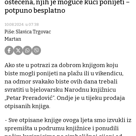
oštećena, njih je moguće kući ponijeti –
potpuno besplatno
10.08.2024. u 07:38
Piše: Slavica Trgovac
Martan
Ako ste u potrazi za dobrom knjigom koju
biste mogli ponijeti na plažu ili u vikendicu,
na odmor svakako biste ovih dana trebali
svratiti u bjelovarsku Narodnu knjižnicu
„Petar Preradović“. Ondje je u tijeku prodaja
otpisanih knjiga.
- Sve otpisane knjige ovoga ljeta smo izvukli iz
spremišta u podrumu knjižnice i ponudili