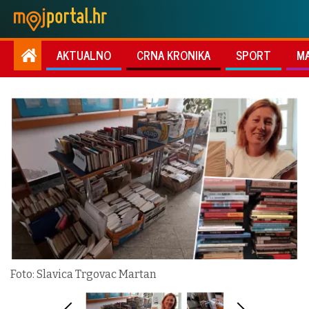
AKTUALNO
CRNA KRONIKA
SPORT
M
Foto: Slavica Trgovac Martan