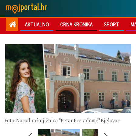
AKTUALNO
CRNA KRONIKA
SPORT
M
Foto: Narodna knjižnica "Petar Preradović" Bjelovar