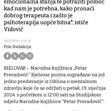
emocionalna stanja te potražiti pomoć
kad nam je potrebna, kako pronaći
dobrog terapeuta i zašto je
psihoterapija uopće bitna", ističe
Vidović
18.01.2024. u 18:18
Piše: Redakcija
BJELOVAR – Narodna knjižnica „Petar
Preradović“ Bjelovar poziva sugrađane na još
jedno predavanje iz Ciklusa o mentalnom
zdravlju koje će se održati u petak, 19. siječnja
2024. s početkom u 12:00 sati na Studijskom
odjelu Narodne knjižnice "Petar Preradović".