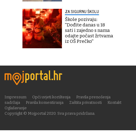
ZA SIGURNU ŠKOLU
Škole pozivaju:
''Dođite danas u 18
sati i zajedno s nama
odajte počast žrtvama
iz OŠ Prečko''
Impressum
Opći uvjeti korištenja
Pravila prenošenja
sadržaja
Pravila komentiranja
Zaštita privatnosti
Kontakt
Oglašavanje
Copyright © Mojportal 2020. Sva prava pridržana.