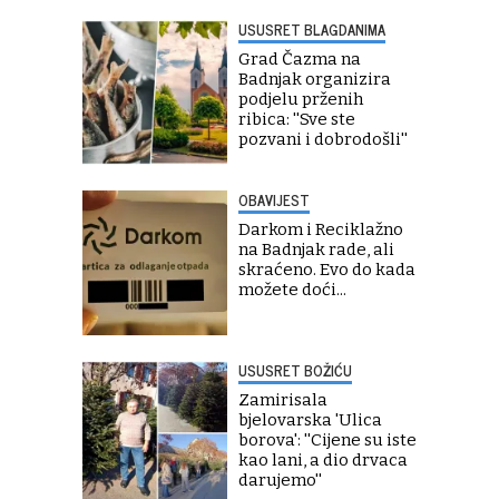
USUSRET BLAGDANIMA
Grad Čazma na
Badnjak organizira
podjelu prženih
ribica: ''Sve ste
pozvani i dobrodošli''
OBAVIJEST
Darkom i Reciklažno
na Badnjak rade, ali
skraćeno. Evo do kada
možete doći...
USUSRET BOŽIĆU
Zamirisala
bjelovarska 'Ulica
borova': ''Cijene su iste
kao lani, a dio drvaca
darujemo''