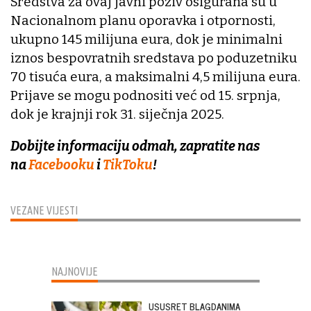
Sredstva za ovaj javni poziv osigurana su u
Nacionalnom planu oporavka i otpornosti,
ukupno 145 milijuna eura, dok je minimalni
iznos bespovratnih sredstava po poduzetniku
70 tisuća eura, a maksimalni 4,5 milijuna eura.
Prijave se mogu podnositi već od 15. srpnja,
dok je krajnji rok 31. siječnja 2025.
Dobijte informaciju odmah, zapratite nas
na
Facebooku
i
TikToku
!
VEZANE VIJESTI
NAJNOVIJE
USUSRET BLAGDANIMA