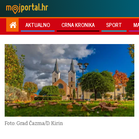
AKTUALNO
CRNA KRONIKA
SPORT
M
Foto: Grad Čazma/D. Kirin