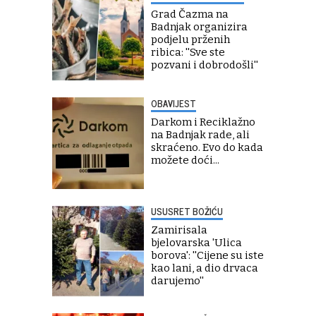
Grad Čazma na
Badnjak organizira
podjelu prženih
ribica: ''Sve ste
pozvani i dobrodošli''
OBAVIJEST
Darkom i Reciklažno
na Badnjak rade, ali
skraćeno. Evo do kada
možete doći...
USUSRET BOŽIĆU
Zamirisala
bjelovarska 'Ulica
borova': ''Cijene su iste
kao lani, a dio drvaca
darujemo''