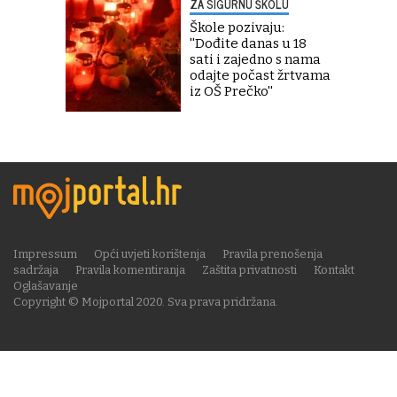
ZA SIGURNU ŠKOLU
Škole pozivaju:
''Dođite danas u 18
sati i zajedno s nama
odajte počast žrtvama
iz OŠ Prečko''
Impressum
Opći uvjeti korištenja
Pravila prenošenja
sadržaja
Pravila komentiranja
Zaštita privatnosti
Kontakt
Oglašavanje
Copyright © Mojportal 2020. Sva prava pridržana.