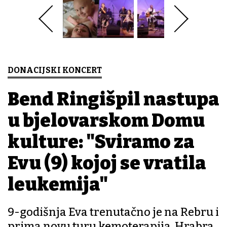
DONACIJSKI KONCERT
Bend Ringišpil nastupa
u bjelovarskom Domu
kulture: "Sviramo za
Evu (9) kojoj se vratila
leukemija"
9-godišnja Eva trenutačno je na Rebru i
prima novu turu kemoterapija. Hrabra