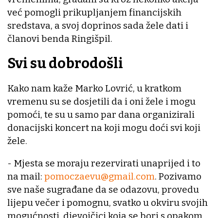
već pomogli prikupljanjem financijskih
sredstava, a svoj doprinos sada žele dati i
članovi benda Ringišpil.
Svi su dobrodošli
Kako nam kaže Marko Lovrić, u kratkom
vremenu su se dosjetili da i oni žele i mogu
pomoći, te su u samo par dana organizirali
donacijski koncert na koji mogu doći svi koji
žele.
- Mjesta se moraju rezervirati unaprijed i to
na mail:
pomoczaevu@gmail.com
. Pozivamo
sve naše sugrađane da se odazovu, provedu
lijepu večer i pomognu, svatko u okviru svojih
mogućnosti, djevojčici koja se bori s opakom