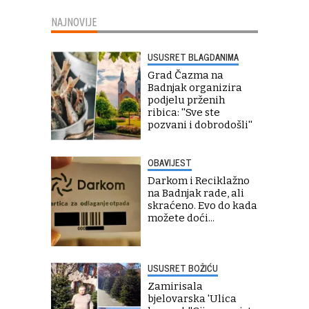
NAJNOVIJE
USUSRET BLAGDANIMA
Grad Čazma na
Badnjak organizira
podjelu prženih
ribica: ''Sve ste
pozvani i dobrodošli''
OBAVIJEST
Darkom i Reciklažno
na Badnjak rade, ali
skraćeno. Evo do kada
možete doći...
USUSRET BOŽIĆU
Zamirisala
bjelovarska 'Ulica