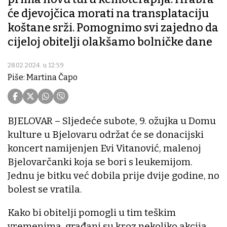
će djevojčica morati na transplataciju
koštane srži. Pomognimo svi zajedno da
cijeloj obitelji olakšamo bolničke dane
28.02.2024. u 12:59
Piše: Martina Čapo
BJELOVAR – Sljedeće subote, 9. ožujka u Domu
kulture u Bjelovaru održat će se donacijski
koncert namijenjen Evi Vitanović, malenoj
Bjelovarčanki koja se bori s leukemijom.
Jednu je bitku već dobila prije dvije godine, no
bolest se vratila.
Kako bi obitelji pomogli u tim teškim
vremenima, građani su kroz nekoliko akcija