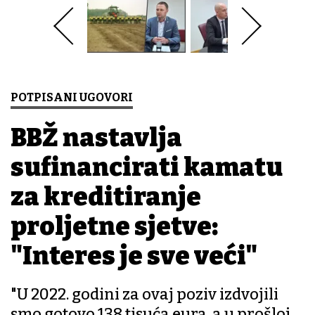
POTPISANI UGOVORI
BBŽ nastavlja
sufinancirati kamatu
za kreditiranje
proljetne sjetve:
"Interes je sve veći"
"U 2022. godini za ovaj poziv izdvojili
smo gotovo 138 tisuća eura, a u prošloj