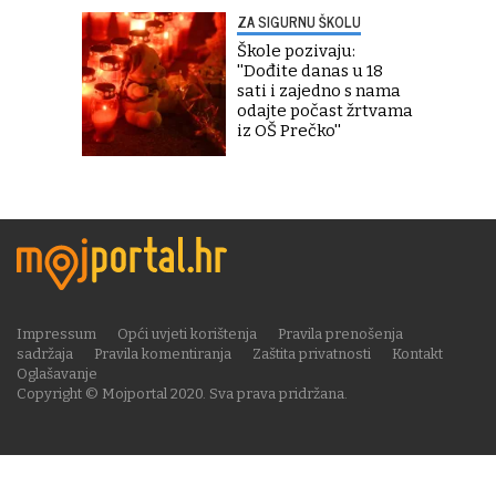
ZA SIGURNU ŠKOLU
Škole pozivaju:
''Dođite danas u 18
sati i zajedno s nama
odajte počast žrtvama
iz OŠ Prečko''
Impressum
Opći uvjeti korištenja
Pravila prenošenja
sadržaja
Pravila komentiranja
Zaštita privatnosti
Kontakt
Oglašavanje
Copyright © Mojportal 2020. Sva prava pridržana.