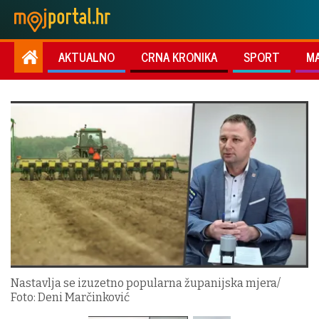
AKTUALNO
CRNA KRONIKA
SPORT
M
Nastavlja se izuzetno popularna županijska mjera/
Foto: Deni Marčinković