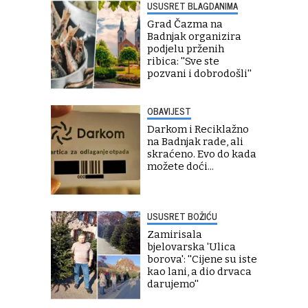
USUSRET BLAGDANIMA
Grad Čazma na
Badnjak organizira
podjelu prženih
ribica: ''Sve ste
pozvani i dobrodošli''
OBAVIJEST
Darkom i Reciklažno
na Badnjak rade, ali
skraćeno. Evo do kada
možete doći...
USUSRET BOŽIĆU
Zamirisala
bjelovarska 'Ulica
borova': ''Cijene su iste
kao lani, a dio drvaca
darujemo''