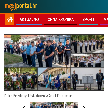
AKTUALNO
CRNA KRONIKA
SPORT
M
Foto: Predrag Uskoković/Grad Daruvar