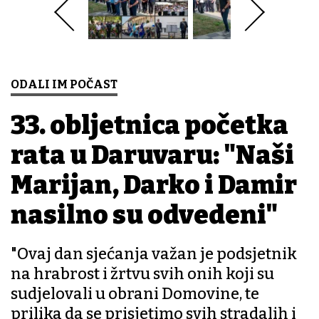
ODALI IM POČAST
33. obljetnica početka
rata u Daruvaru: "Naši
Marijan, Darko i Damir
nasilno su odvedeni"
"Ovaj dan sjećanja važan je podsjetnik
na hrabrost i žrtvu svih onih koji su
sudjelovali u obrani Domovine, te
prilika da se prisjetimo svih stradalih i