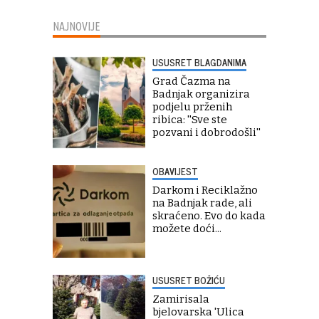
NAJNOVIJE
USUSRET BLAGDANIMA
Grad Čazma na
Badnjak organizira
podjelu prženih
ribica: ''Sve ste
pozvani i dobrodošli''
OBAVIJEST
Darkom i Reciklažno
na Badnjak rade, ali
skraćeno. Evo do kada
možete doći...
USUSRET BOŽIĆU
Zamirisala
bjelovarska 'Ulica