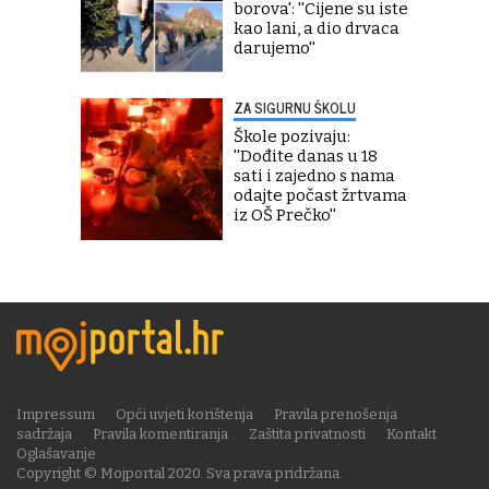
borova': ''Cijene su iste
kao lani, a dio drvaca
darujemo''
ZA SIGURNU ŠKOLU
Škole pozivaju:
''Dođite danas u 18
sati i zajedno s nama
odajte počast žrtvama
iz OŠ Prečko''
Impressum
Opći uvjeti korištenja
Pravila prenošenja
sadržaja
Pravila komentiranja
Zaštita privatnosti
Kontakt
Oglašavanje
Copyright © Mojportal 2020. Sva prava pridržana.