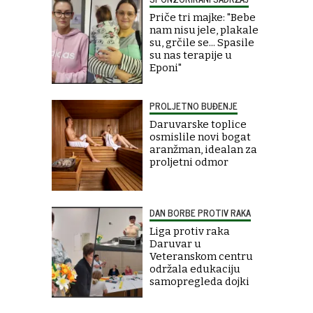
Priče tri majke: "Bebe
nam nisu jele, plakale
su, grčile se... Spasile
su nas terapije u
Eponi"
PROLJETNO BUĐENJE
Daruvarske toplice
osmislile novi bogat
aranžman, idealan za
proljetni odmor
DAN BORBE PROTIV RAKA
Liga protiv raka
Daruvar u
Veteranskom centru
održala edukaciju
samopregleda dojki