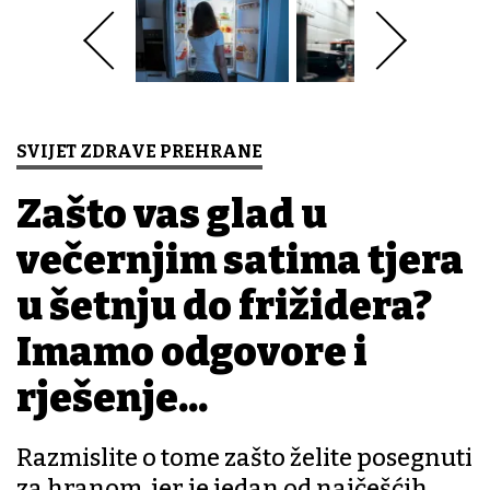
SVIJET ZDRAVE PREHRANE
Zašto vas glad u
večernjim satima tjera
u šetnju do frižidera?
Imamo odgovore i
rješenje...
Razmislite o tome zašto želite posegnuti
za hranom, jer je jedan od najčešćih