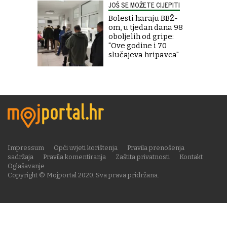
JOŠ SE MOŽETE CIJEPITI
Bolesti haraju BBŽ-
om, u tjedan dana 98
oboljelih od gripe:
"Ove godine i 70
slučajeva hripavca"
Impressum
Opći uvjeti korištenja
Pravila prenošenja
sadržaja
Pravila komentiranja
Zaštita privatnosti
Kontakt
Oglašavanje
Copyright © Mojportal 2020. Sva prava pridržana.