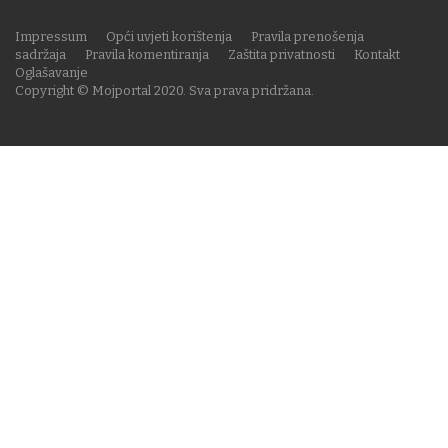
Impressum
Opći uvjeti korištenja
Pravila prenošenja
sadržaja
Pravila komentiranja
Zaštita privatnosti
Kontakt
Oglašavanje
Copyright © Mojportal 2020. Sva prava pridržana.