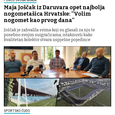
Maja Joščak iz Daruvara opet najbolja
nogometašica Hrvatske: ''Volim
nogomet kao prvog dana''
Joščak je zahvalila svima koji su glasali za nju te
posebno svojim suigračicama, istaknuvši kako
kvalitetan kolektiv stvara uspješne pojedince
SPORTSKO ČUDO