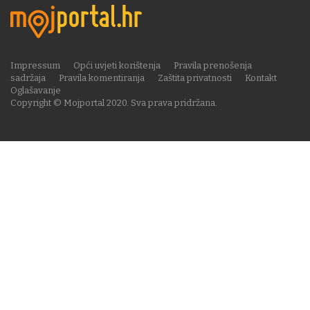
Impressum
Opći uvjeti korištenja
Pravila prenošenja
sadržaja
Pravila komentiranja
Zaštita privatnosti
Kontakt
Oglašavanje
Copyright © Mojportal 2020. Sva prava pridržana.