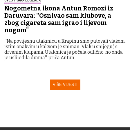
Nogometna ikona Antun Romozi iz
Daruvara: ''Osnivao sam klubove, a
zbog cigareta sam igrao i lijevom
nogom"
''Na povijesnu utakmicu u Krapinu smo putovali vlakom,
istim onakvim u kakvom je sniman 'Vlak u snijegu', s
drvenim klupama. Utakmica je počela odlično, no onda
je uslijedila drama'', priča Antun
VIŠE VIJESTI