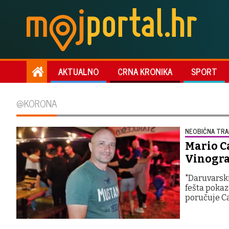
AKTUALNO
CRNA KRONIKA
SPORT
@KORONA
NEOBIČNA TRA
Mario Ca
Vinograd
"Daruvarski
fešta pokazu
poručuje C