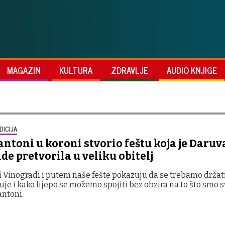
MAGAZIN
KULTURA
ZDRAVLJE
AUDIO KNJIGE
DICIJA
ntoni u koroni stvorio feštu koja je Daru
e pretvorila u veliku obitelj
 Vinogradi i putem naše fešte pokazuju da se trebamo držati
je i kako lijepo se možemo spojiti bez obzira na to što smo svi
antoni.