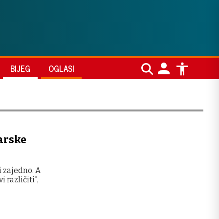
BIJEG
OGLASI
varske
 zajedno. A
 različiti",