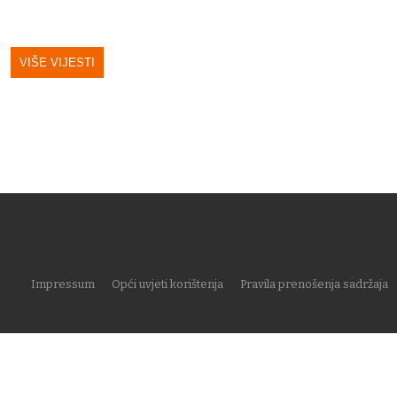
VIŠE VIJESTI
Impressum
Opći uvjeti korištenja
Pravila prenošenja sadržaja