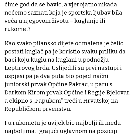
čime god da se bavio, a vjerojatno nikada
nećemo saznati koja je sportska ljubav bila
veća u njegovom životu – kuglanje ili
rukomet?
Kao svako pilansko dijete odmalena je želio
postati kuglač pa je koristio svaku priliku da
baci koju kuglu na kuglani u podnožju
Leptirovog brda. Uslijedili su prvi nastupi i
uspjesi pa je dva puta bio pojedinačni
juniorski prvak Općine Pakrac, u paru s
Darkom Kirom prvak Općine i Regije Bjelovar,
a ekipno s „Papukom“ treći u Hrvatskoj na
Republičkom prvenstvu.
I u rukometu je uvijek bio najbolji ili među
najboljima. Igrajući uglavnom na poziciji