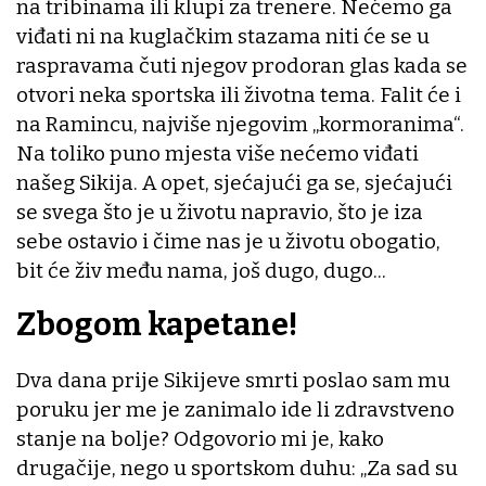
na tribinama ili klupi za trenere. Nećemo ga
viđati ni na kuglačkim stazama niti će se u
raspravama čuti njegov prodoran glas kada se
otvori neka sportska ili životna tema. Falit će i
na Ramincu, najviše njegovim „kormoranima“.
Na toliko puno mjesta više nećemo viđati
našeg Sikija. A opet, sjećajući ga se, sjećajući
se svega što je u životu napravio, što je iza
sebe ostavio i čime nas je u životu obogatio,
bit će živ među nama, još dugo, dugo...
Zbogom kapetane!
Dva dana prije Sikijeve smrti poslao sam mu
poruku jer me je zanimalo ide li zdravstveno
stanje na bolje? Odgovorio mi je, kako
drugačije, nego u sportskom duhu: „Za sad su