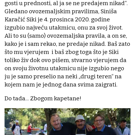
gosti u prednosti, al ja se ne predajem nikad“.
Gledano ovozemaljskim pravilima, Siniša
Karačić Siki je 4. prosinca 2020. godine
izgubio najveću utakmicu, onu za svoj život.
Ali to su (samo) ovozemaljska pravila, a on se,
kako je i sam rekao, ne predaje nikad. Baš zato
što mu vjerujem i baš zbog toga što je Siki
toliko živ dok ovo pišem, stvarno vjerujem da
on svoju životnu utakmicu nije izgubio nego
ju je samo preselio na neki „drugi teren“ na
kojem nam je jednog dana svima zaigrati.
Do tada... Zbogom kapetane!