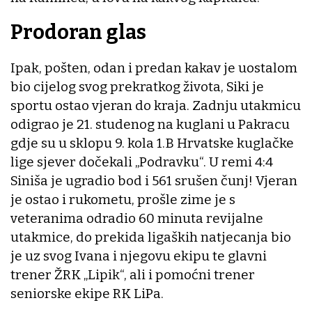
Prodoran glas
Ipak, pošten, odan i predan kakav je uostalom
bio cijelog svog prekratkog života, Siki je
sportu ostao vjeran do kraja. Zadnju utakmicu
odigrao je 21. studenog na kuglani u Pakracu
gdje su u sklopu 9. kola 1.B Hrvatske kuglačke
lige sjever dočekali „Podravku“. U remi 4:4
Siniša je ugradio bod i 561 srušen čunj! Vjeran
je ostao i rukometu, prošle zime je s
veteranima odradio 60 minuta revijalne
utakmice, do prekida ligaških natjecanja bio
je uz svog Ivana i njegovu ekipu te glavni
trener ŽRK „Lipik“, ali i pomoćni trener
seniorske ekipe RK LiPa.