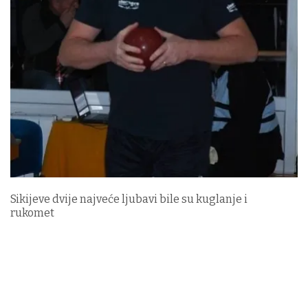
Sikijeve dvije najveće ljubavi bile su kuglanje i
rukomet