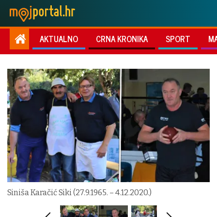
AKTUALNO
CRNA KRONIKA
SPORT
M
Siniša Karačić Siki (27.9.1965. – 4.12.2020.)