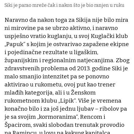
Siki je parao mreže čak i nakon što je bio ranjen u ruku
Naravno da nakon toga za Sikija nije bilo mira
ni mirovine pa se ubrzo aktivno, i naravno
uspješno vratio kuglanju, u svoj Kuglački klub
„Papuk“ s kojim je ostvarivao zapažene ekipne
i pojedinačne rezultate u ligaškim,
županijskim i regionalnim natjecanjima. Zbog
zdravstvenih problema od 2013. godine Siki je
malo smanjio intenzitet pa se ponovno
aktivirao u rukometu, ovoj put kao trener
mlađih kategorija, ali i u Ženskom
rukometnom klubu „Lipik“. Više je vremena
konačno bilo i za još jednu ljubav – ribolov pa
je sa svojim „kormoranima“, Rencom i
Špacirom, svaki slobodan trenutak provodio
na Ramincu, u lovu na kakvog kapitalca.