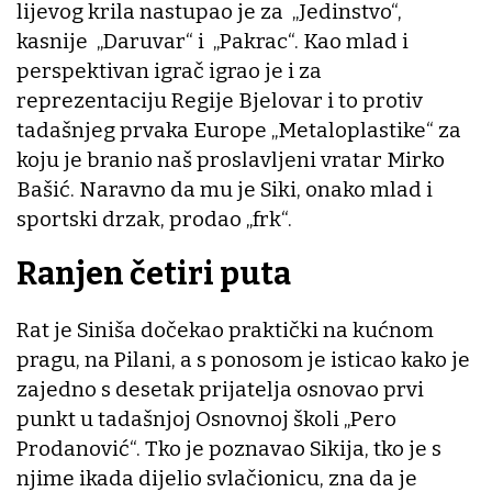
lijevog krila nastupao je za „Jedinstvo“,
kasnije „Daruvar“ i „Pakrac“. Kao mlad i
perspektivan igrač igrao je i za
reprezentaciju Regije Bjelovar i to protiv
tadašnjeg prvaka Europe „Metaloplastike“ za
koju je branio naš proslavljeni vratar Mirko
Bašić. Naravno da mu je Siki, onako mlad i
sportski drzak, prodao „frk“.
Ranjen četiri puta
Rat je Siniša dočekao praktički na kućnom
pragu, na Pilani, a s ponosom je isticao kako je
zajedno s desetak prijatelja osnovao prvi
punkt u tadašnjoj Osnovnoj školi „Pero
Prodanović“. Tko je poznavao Sikija, tko je s
njime ikada dijelio svlačionicu, zna da je