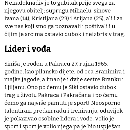
Nenadoknadiv je to gubitak prije svega za
njegovu obitelj; suprugu Mihaelu, sinove
Ivana (14), Kristijana (23) i Arijana (25), ali i za
sve nas koji smo ga poznavali i poštivali i u
čijim je srcima ostavio dubok i neizbrisiv trag.
Lider i vođa
Siniša je rođen u Pakracu 27. rujna 1965.
godine, kao pilansko dijete, od oca Branimira i
majke Jagode, a imao je i dvije sestre Branku i
Ljiljanu. Ono po čemu je Siki ostavio dubok
trag u životu Pakraca i Pakračana i po čemu
ćemo ga najviše pamtiti je sport! Neosporno
talentiran, predan radu i treniranju, oduvijek
je pokazivao osobine lidera i vođe. Volio je
sport i sport je volio njega pa je bio uspješan