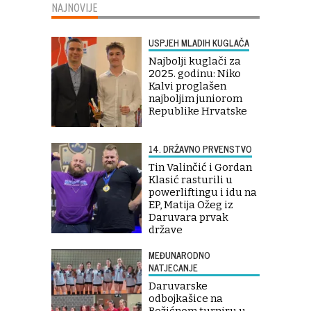
NAJNOVIJE
USPJEH MLADIH KUGLAČA
Najbolji kuglači za
2025. godinu: Niko
Kalvi proglašen
najboljim juniorom
Republike Hrvatske
14. DRŽAVNO PRVENSTVO
Tin Valinčić i Gordan
Klasić rasturili u
powerliftingu i idu na
EP, Matija Ožeg iz
Daruvara prvak
države
MEĐUNARODNO
NATJECANJE
Daruvarske
odbojkašice na
Božićnom turniru u