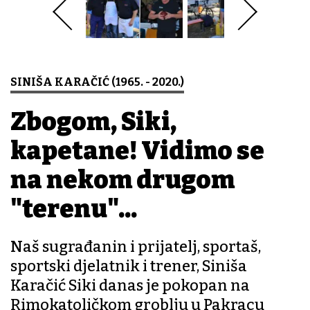
SINIŠA KARAČIĆ (1965. - 2020.)
Zbogom, Siki,
kapetane! Vidimo se
na nekom drugom
"terenu"...
Naš sugrađanin i prijatelj, sportaš,
sportski djelatnik i trener, Siniša
Karačić Siki danas je pokopan na
Rimokatoličkom groblju u Pakracu