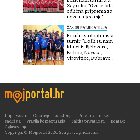
Zagrebu: "Ovo je bila
odlična priprema za
nova natjecanja"
ČAK 39 NATJECATELJA
Božićni stolnoteniski
turnir: "Došli su nam
klinci iz Bjelovara,
Kutine, Novske,
Virovitice, Dubrave...
Impressum
Opći uvjeti korištenja
Pravila prenošenja
sadržaja
Pravila komentiranja
Zaštita privatnosti
Kontakt
Oglašavanje
Copyright © Mojportal 2020. Sva prava pridržana.