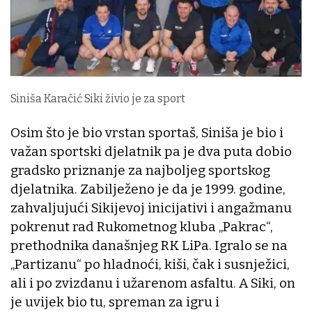
Siniša Karačić Siki živio je za sport
Osim što je bio vrstan sportaš, Siniša je bio i
važan sportski djelatnik pa je dva puta dobio
gradsko priznanje za najboljeg sportskog
djelatnika. Zabilježeno je da je 1999. godine,
zahvaljujući Sikijevoj inicijativi i angažmanu
pokrenut rad Rukometnog kluba „Pakrac“,
prethodnika današnjeg RK LiPa. Igralo se na
„Partizanu“ po hladnoći, kiši, čak i susnježici,
ali i po zvizdanu i užarenom asfaltu. A Siki, on
je uvijek bio tu, spreman za igru i