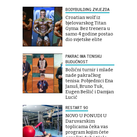
BODYBUILDING ZVIJEZDA
Croatian wolf iz
bjelovarskog Titan
Gyma: Bez trenera u
samo 4 godine postao
dio svjetske elite
PAKRAC IMA TENISKU
BUDUĆNOST
Božićni turnir i mlade
nade pakračkog
tenisa: Pobjednici Ena
Januš, Bruno Tuk,
Eugen Bešlić i Damjan
Lucić
RESTART 90
NOVO U PONUDI U
Daruvarskim
toplicama čeka vas
program kojim ćete