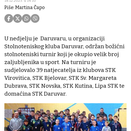
18.12.2025. u 14:10
Piše: Martina Čapo
U nedjelju je Daruvaru, u organizaciji
Stolnoteniskog kluba Daruvar, održan božićni
stolnoteniski turnir koji je okupio velik broj
zaljubljenika u sport. Na turniru je
sudjelovalo 39 natjecatelja iz klubova STK
Virovitica, STK Bjelovar, STK Sv. Margareta
Dubrava, STK Novska, STK Kutina, Lipa STK te
domaćina STK Daruvar.