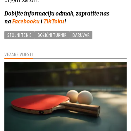
organizatori.
Dobijte informaciju odmah, zapratite nas
na
Facebooku
i
TikToku
!
STOLNI TENIS
BOŽIĆNI TURNIR
DARUVAR
VEZANE VIJESTI