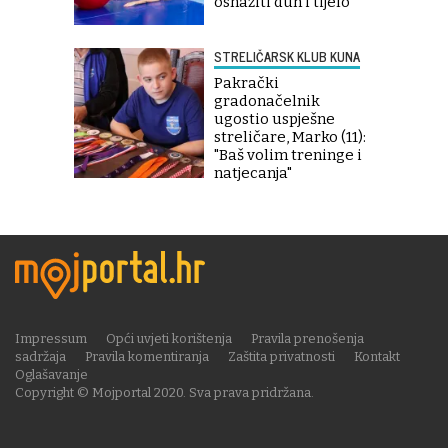
osnažiti duh i tijelo
STRELIČARSK KLUB KUNA
Pakrački
gradonačelnik
ugostio uspješne
streličare, Marko (11):
"Baš volim treninge i
natjecanja"
Impressum
Opći uvjeti korištenja
Pravila prenošenja
sadržaja
Pravila komentiranja
Zaštita privatnosti
Kontakt
Oglašavanje
Copyright © Mojportal 2020. Sva prava pridržana.