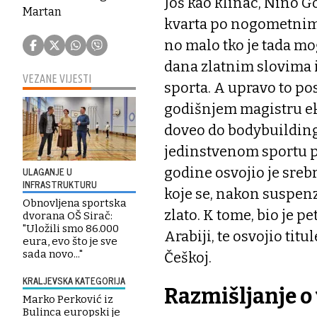
Još kao klinac, Nino Gos
Martan
kvarta po nogometnim j
no malo tko je tada mo
dana zlatnim slovima i
VEZANE VIJESTI
sporta. A upravo to po
godišnjem magistru ek
doveo do bodybuilding
jedinstvenom sportu p
ULAGANJE U
godine osvojio je sre
INFRASTRUKTURU
koje se, nakon suspenz
Obnovljena sportska
zlato. K tome, bio je p
dvorana OŠ Sirač:
"Uložili smo 86.000
Arabiji, te osvojio tit
eura, evo što je sve
sada novo..."
Češkoj.
KRALJEVSKA KATEGORIJA
Razmišljanje o
Marko Perković iz
Bulinca europski je