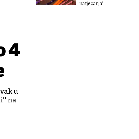
natjecanja"
o 4
e
rvak u
i'' na