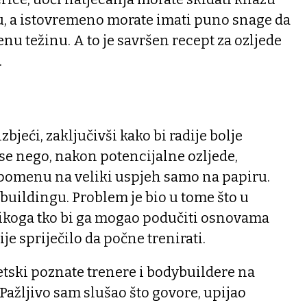
u, a istovremeno morate imati puno snage da
enu težinu. A to je savršen recept za ozljede
.
izbjeći, zaključivši kako bi radije bolje
 se nego, nakon potencijalne ozljede,
pomenu na veliki uspjeh samo na papiru.
uildingu. Problem je bio u tome što u
ikoga tko bi ga mogao podučiti osnovama
ije spriječilo da počne trenirati.
jetski poznate trenere i bodybuildere na
ažljivo sam slušao što govore, upijao