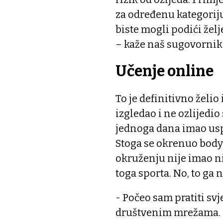
za određenu kategorij
biste mogli podići želj
– kaže naš sugovornik
Učenje online
To je definitivno želio 
izgledao i ne ozlijedio
jednoga dana imao us
Stoga se okrenuo bodyb
okruženju nije imao n
toga sporta. No, to ga n
- Počeo sam pratiti sv
društvenim mrežama. P