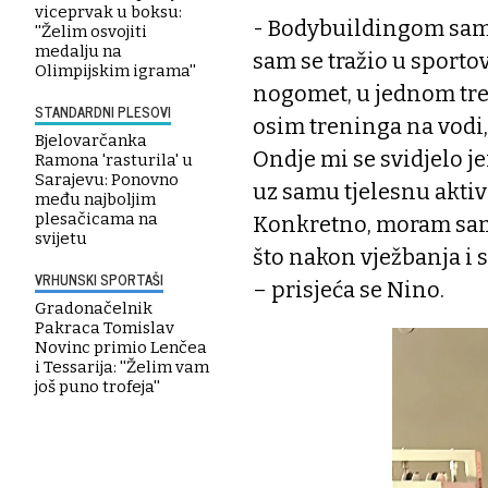
viceprvak u boksu:
- Bodybuildingom sam 
''Želim osvojiti
medalju na
sam se tražio u sporto
Olimpijskim igrama''
nogomet, u jednom tre
STANDARDNI PLESOVI
osim treninga na vodi,
Bjelovarčanka
Ondje mi se svidjelo je
Ramona 'rasturila' u
Sarajevu: Ponovno
uz samu tjelesnu aktiv
među najboljim
plesačicama na
Konkretno, moram sam d
svijetu
što nakon vježbanja i 
VRHUNSKI SPORTAŠI
– prisjeća se Nino.
Gradonačelnik
Pakraca Tomislav
Novinc primio Lenčea
i Tessarija: ''Želim vam
još puno trofeja''