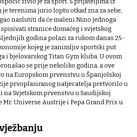
počić živio je za sport. S prijateljima iz
e terenima jurio loptu otkad zna za sebe,
gao naslutiti da će maleni Nino jednoga
spisivati stranice domaćeg i svjetskog
sljednjih godina polazi za rukom danas 25-
onomije kojeg je zanimljiv sportski put
a i bjelovarskog Titan Gym kluba. U ovom
ronašao se prije nekoliko godina, a ove
bro na Europskom prvenstvu u Španjolskoj
ije prvoplasiranog natjecatelja pretvorilo u
eti na Svjetskom prvenstvu u Saudijskoj
ule Mr. Universe Austrije i Pepa Grand Prix u
 vježbanju