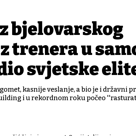
iz bjelovarskog
z trenera u sam
io svjetske elit
omet, kasnije veslanje, a bio je i državni p
uilding i u rekordnom roku počeo ''rasturat