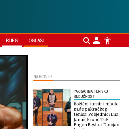
BIJEG
OGLASI
NAJNOVIJE
PAKRAC IMA TENISKU
BUDUĆNOST
Božićni turnir i mlade
nade pakračkog
tenisa: Pobjednici Ena
Januš, Bruno Tuk,
Eugen Bešlić i Damjan