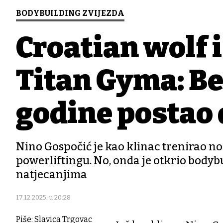
BODYBUILDING ZVIJEZDA
Croatian wolf 
Titan Gyma: Be
godine postao d
Nino Gospočić je kao klinac trenirao nog
powerliftingu. No, onda je otkrio bodyb
natjecanjima
17.12.2025. u 20:28
Piše: Slavica Trgovac