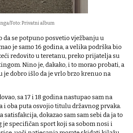
nga/Foto: Privatni album
lo da se potpuno posvetio vježbanju u
imao je samo 16 godina, a velika podrška bio
zeći redovito u teretanu, preko prijatelja su
ingom. Nino je, dakako, i to morao probati, a
 je dobro išlo da je vrlo brzo krenuo na
ovao, sa 17 i 18 godina nastupao sam na
i oba puta osvojio titulu državnog prvaka.
ka satisfakcija, dokazao sam sam sebi da ja to
 je specifičan sport koji sa sobom nosi i
erice, uoči natjecanja morate skidati kilažu