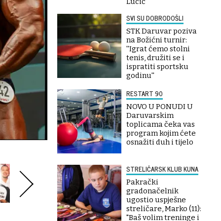
Lucić
SVI SU DOBRODOŠLI
STK Daruvar poziva
na Božićni turnir:
''Igrat ćemo stolni
tenis, družiti se i
ispratiti sportsku
godinu''
RESTART 90
NOVO U PONUDI U
Daruvarskim
toplicama čeka vas
program kojim ćete
osnažiti duh i tijelo
STRELIČARSK KLUB KUNA
Pakrački
gradonačelnik
ugostio uspješne
streličare, Marko (11):
"Baš volim treninge i