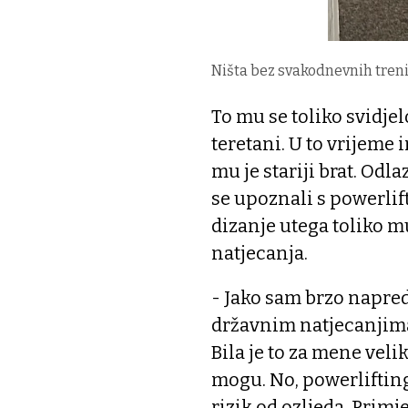
Ništa bez svakodnevnih treni
To mu se toliko svidje
teretani. U to vrijeme 
mu je stariji brat. Odla
se upoznali s powerlift
dizanje utega toliko mu
natjecanja.
- Jako sam brzo napred
državnim natjecanjima 
Bila je to za mene veli
mogu. No, powerlifting
rizik od ozljeda. Primj