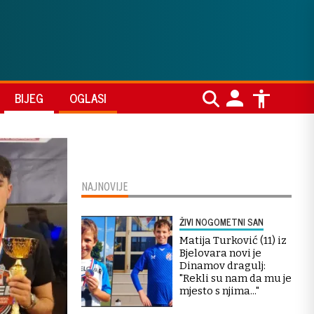
BIJEG
OGLASI
NAJNOVIJE
ŽIVI NOGOMETNI SAN
Matija Turković (11) iz
Bjelovara novi je
Dinamov dragulj:
"Rekli su nam da mu je
mjesto s njima..."