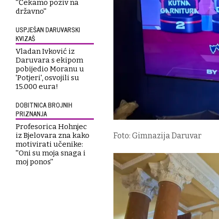
''Čekamo poziv na
državno''
USPJEŠAN DARUVARSKI
KVIZAŠ
Vladan Ivković iz
Daruvara s ekipom
pobijedio Moranu u
'Potjeri', osvojili su
15.000 eura!
DOBITNICA BROJNIH
PRIZNANJA
Profesorica Hohnjec
iz Bjelovara zna kako
Foto: Gimnazija Daruvar
motivirati učenike:
''Oni su moja snaga i
moj ponos''