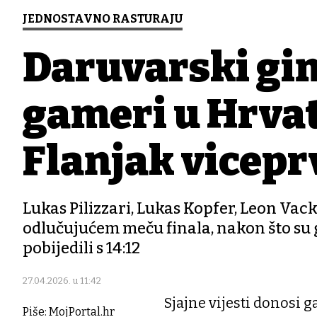
JEDNOSTAVNO RASTURAJU
Daruvarski gim
gameri u Hrva
Flanjak viceprv
Lukas Pilizzari, Lukas Kopfer, Leon Vack
odlučujućem meču finala, nakon što su gubi
pobijedili s 14:12
27.04.2026. u 11:42
Sjajne vijesti donosi 
Piše: MojPortal.hr