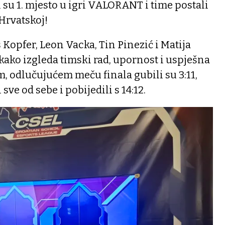
i su 1. mjesto u igri VALORANT i time postali
Hrvatskoj!
s Kopfer, Leon Vacka, Tin Pinezić i Matija
kako izgleda timski rad, upornost i uspješna
, odlučujućem meču finala gubili su 3:11,
 sve od sebe i pobijedili s 14:12.