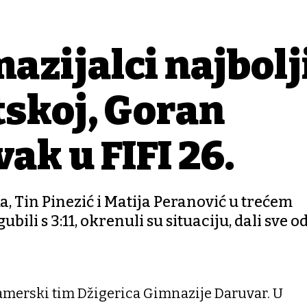
azijalci najbolj
tskoj, Goran
ak u FIFI 26.
a, Tin Pinezić i Matija Peranović u trećem
li s 3:11, okrenuli su situaciju, dali sve od
gamerski tim Džigerica Gimnazije Daruvar. U