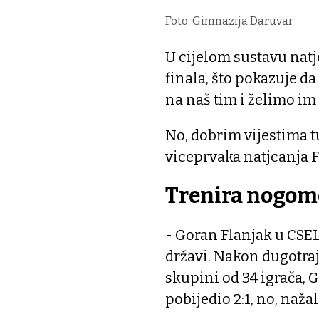
Foto: Gimnazija Daruvar
U cijelom sustavu nat
finala, što pokazuje da
na naš tim i želimo im
No, dobrim vijestima t
viceprvaka natjcanja 
Trenira nogom
- Goran Flanjak u CSEL
državi. Nakon dugotraj
skupini od 34 igrača, G
pobijedio 2:1, no, nažal