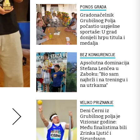
PONOS GRADA
Gradonačelnik
Grubišnog Polja
počastio uspješne
sportaše: U grad
donijeli hrpu titula i
medalja
BEZ KONKURENCIJE
Apsolutna dominacija
Stefana Lenčea u
Zaboku: "Bio sam
najbrži i na treningu i
na utrkama"
VELIKO PRIZNANJE
Deni Černi iz
Grubišnog polja je
Vizionar godine:
Među finalistima bili
Zrinka Ljutić i
Sigurdsson