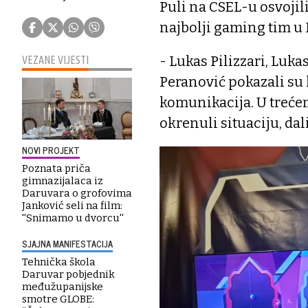
Puli na CSEL-u osvojil
najbolji gaming tim u 
- Lukas Pilizzari, Luka
VEZANE VIJESTI
Peranović pokazali su 
komunikacija. U trećem
okrenuli situaciju, dali
NOVI PROJEKT
Poznata priča
gimnazijalaca iz
Daruvara o grofovima
Janković seli na film:
''Snimamo u dvorcu''
SJAJNA MANIFESTACIJA
Tehnička škola
Daruvar pobjednik
međužupanijske
smotre GLOBE: