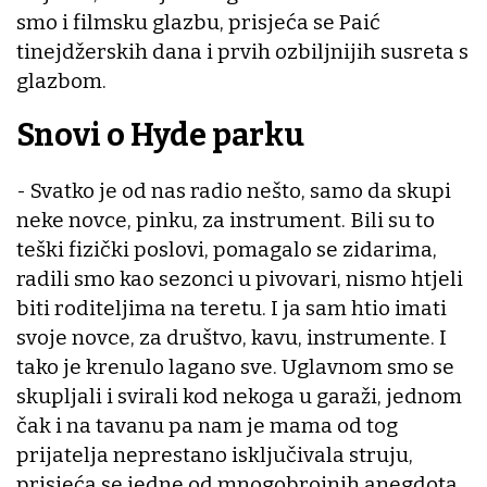
smo i filmsku glazbu, prisjeća se Paić
tinejdžerskih dana i prvih ozbiljnijih susreta s
glazbom.
Snovi o Hyde parku
- Svatko je od nas radio nešto, samo da skupi
neke novce, pinku, za instrument. Bili su to
teški fizički poslovi, pomagalo se zidarima,
radili smo kao sezonci u pivovari, nismo htjeli
biti roditeljima na teretu. I ja sam htio imati
svoje novce, za društvo, kavu, instrumente. I
tako je krenulo lagano sve. Uglavnom smo se
skupljali i svirali kod nekoga u garaži, jednom
čak i na tavanu pa nam je mama od tog
prijatelja neprestano isključivala struju,
prisjeća se jedne od mnogobrojnih anegdota