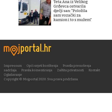
Teta Ana iz Velikog
Grđevca ostvarila
dječji san: ''Položila
sam vozački za
kamion i to s mužem''
Impressum
Opći uvjeti korištenja
Pravila prenošenja
sadržaja
Pravila komentiranja
Zaštita privatnosti
Kontakt
Oglašavanje
Copyright © Mojportal 2020. Sva prava pridržana.