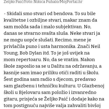
Željko Paić/Foto: Nikica Puhalo/MojPortal.hr
- Skidali smo stvari od bendova. To su bile
kvalitetne i ozbiljne stvari, makar znam da
sam možda sada i malo subjektivan. No,
danas se stvarno svašta sluša. Neke stvari ja
ne mogu uopće slušati. Recimo, mene je
privlačila puno i usta harmonika. Znači Neil
Young, Bob Dylan itd. To je još uvijek na
mom repertoaru. No, da se vratim. Nakon
škole zaposlio sa se u Dalitu na održavanju, a
kasnije sam imao priliku otići raditi u školu.
Šest godina sam radio s djecom, predavao
sam glazbenu i tehničku kulturu. U Glazbenoj
školi u Bjelovaru sam položio i izvanredno
gitaru, prisjeća se Željko Paić i dodaje kako na
tom postignuću najviše valja zahvaliti bivšoj