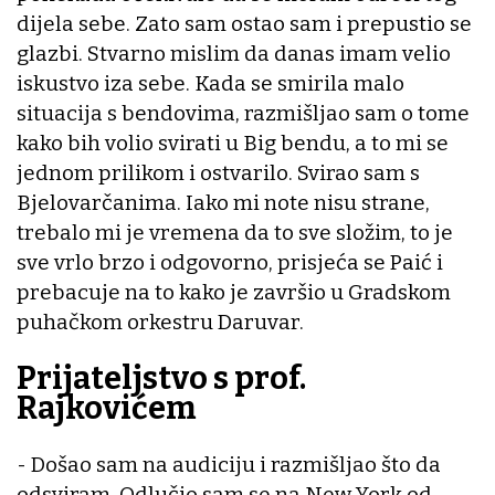
dijela sebe. Zato sam ostao sam i prepustio se
glazbi. Stvarno mislim da danas imam velio
iskustvo iza sebe. Kada se smirila malo
situacija s bendovima, razmišljao sam o tome
kako bih volio svirati u Big bendu, a to mi se
jednom prilikom i ostvarilo. Svirao sam s
Bjelovarčanima. Iako mi note nisu strane,
trebalo mi je vremena da to sve složim, to je
sve vrlo brzo i odgovorno, prisjeća se Paić i
prebacuje na to kako je završio u Gradskom
puhačkom orkestru Daruvar.
Prijateljstvo s prof.
Rajkovićem
- Došao sam na audiciju i razmišljao što da
odsviram. Odlučio sam se na New York od