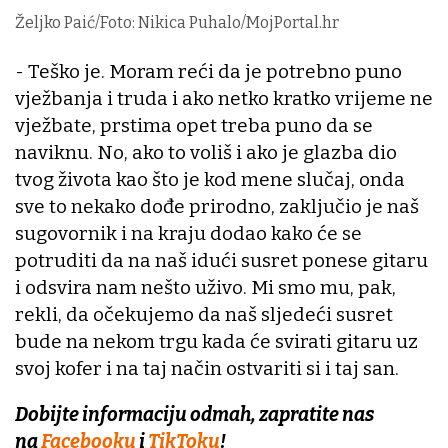
Željko Paić/Foto: Nikica Puhalo/MojPortal.hr
- Teško je. Moram reći da je potrebno puno
vježbanja i truda i ako netko kratko vrijeme ne
vježbate, prstima opet treba puno da se
naviknu. No, ako to voliš i ako je glazba dio
tvog života kao što je kod mene slučaj, onda
sve to nekako dođe prirodno, zaključio je naš
sugovornik i na kraju dodao kako će se
potruditi da na naš idući susret ponese gitaru
i odsvira nam nešto uživo. Mi smo mu, pak,
rekli, da očekujemo da naš sljedeći susret
bude na nekom trgu kada će svirati gitaru uz
svoj kofer i na taj način ostvariti si i taj san.
Dobijte informaciju odmah, zapratite nas
na
Facebooku
i
TikToku
!