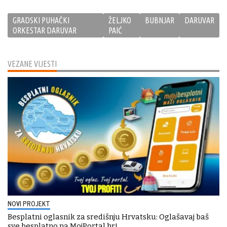
GRADSKI PUHAČKI
ŽELJKO
BUBNJAR
DARUVAR
ORKESTAR DARUVAR
PAIĆ
VEZANE VIJESTI
NOVI PROJEKT
Besplatni oglasnik za središnju Hrvatsku: Oglašavaj baš
sve besplatno na MojPortal.hr!