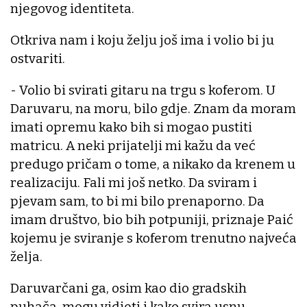
njegovog identiteta.
Otkriva nam i koju želju još ima i volio bi ju
ostvariti.
- Volio bi svirati gitaru na trgu s koferom. U
Daruvaru, na moru, bilo gdje. Znam da moram
imati opremu kako bih si mogao pustiti
matricu. A neki prijatelji mi kažu da već
predugo pričam o tome, a nikako da krenem u
realizaciju. Fali mi još netko. Da sviram i
pjevam sam, to bi mi bilo prenaporno. Da
imam društvo, bio bih potpuniji, priznaje Paić
kojemu je sviranje s koferom trenutno najveća
želja.
Daruvarčani ga, osim kao dio gradskih
puhača, mogu vidjeti i kako svira usnu