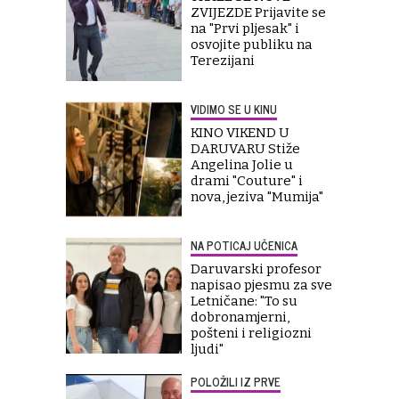
ZVIJEZDE Prijavite se
na "Prvi pljesak" i
osvojite publiku na
Terezijani
VIDIMO SE U KINU
KINO VIKEND U
DARUVARU Stiže
Angelina Jolie u
drami "Couture" i
nova, jeziva "Mumija"
NA POTICAJ UČENICA
Daruvarski profesor
napisao pjesmu za sve
Letničane: "To su
dobronamjerni,
pošteni i religiozni
ljudi"
POLOŽILI IZ PRVE