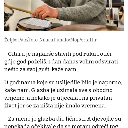
Željko Paić/Foto: Nikica Puhalo/MojPortal.hr
- Gitaru je najlakše staviti pod ruku i otići
gdje god poželiš. I dan danas volim odsvirati
nešto za svoj gušt, kaže nam.
U godinama koje su uslijedile bilo je naporno,
kaže nam. Glazba je uzimala sve slobodno
vrijeme, a nekako je utjecala i na privatan
život jer se za ništa nije imalo vremena.
- Za mene je glazba dio ličnosti. A djevojke su
ponekada očekivale da se moram odreći tog