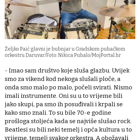
Željko Paić glavni je bubnjar u Gradskom puhačkom
orkestru Daruvar/Foto: Nikica Puhalo/MojPortal.hr
- Imao sam društvo koje sluša glazbu. Uvijek
smo za vikend kod nekoga slušali ploče, a
onda smo malo po malo, počeli svirati. Nismo
imali instrumente. Oni su u to vrijeme bili
jako skupi, pa smo ih posuđivali i krpali se
kako smo znali. To su bile 70-e godine
prošloga stoljeća kada se najviše slušao rock.
Beatlesi su bili neki temelj i opća kultura u to
vrijeme, temelj svakog orkestra. A obožavali