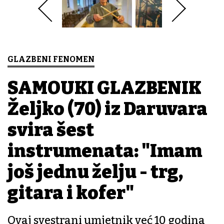
GLAZBENI FENOMEN
SAMOUKI GLAZBENIK
Željko (70) iz Daruvara
svira šest
instrumenata: "Imam
još jednu želju - trg,
gitara i kofer"
Ovaj svestrani umjetnik već 10 godina