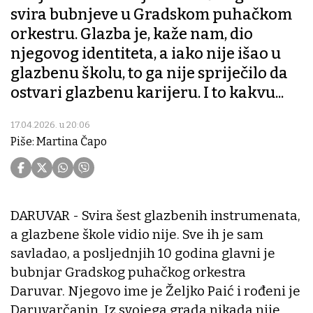
svira bubnjeve u Gradskom puhačkom
orkestru. Glazba je, kaže nam, dio
njegovog identiteta, a iako nije išao u
glazbenu školu, to ga nije spriječilo da
ostvari glazbenu karijeru. I to kakvu...
17.04.2026. u 20:06
Piše: Martina Čapo
DARUVAR - Svira šest glazbenih instrumenata,
a glazbene škole vidio nije. Sve ih je sam
savladao, a posljednjih 10 godina glavni je
bubnjar Gradskog puhačkog orkestra
Daruvar. Njegovo ime je Željko Paić i rođeni je
Daruvarčanin. Iz svojega grada nikada nije